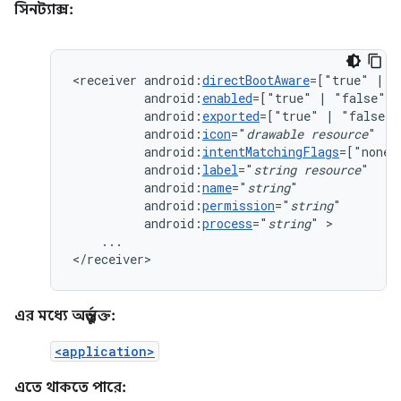
সিনট্যাক্স:
<receiver
android:
directBootAware
=["true"
|
android:
enabled
=["true"
|
android:
exported
=["true"
|
android:
icon
="
drawable
resource
android:
intentMatchingFlags
=["none"
android:
label
="
string
resource
android:
name
="
string
android:
permission
="
string
android:
process
="
string
"
...

</receiver>
এর মধ্যে অন্তর্ভুক্ত:
<application>
এতে থাকতে পারে: