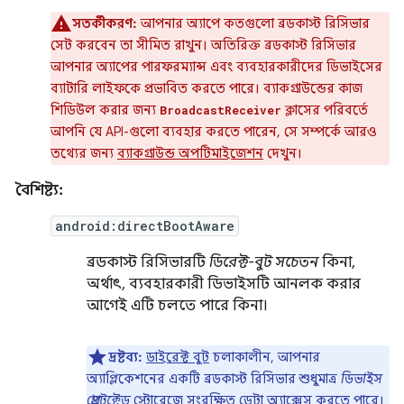
সতর্কীকরণ:
আপনার অ্যাপে কতগুলো ব্রডকাস্ট রিসিভার
সেট করবেন তা সীমিত রাখুন। অতিরিক্ত ব্রডকাস্ট রিসিভার
আপনার অ্যাপের পারফরম্যান্স এবং ব্যবহারকারীদের ডিভাইসের
ব্যাটারি লাইফকে প্রভাবিত করতে পারে। ব্যাকগ্রাউন্ডের কাজ
শিডিউল করার জন্য
ক্লাসের পরিবর্তে
BroadcastReceiver
আপনি যে API-গুলো ব্যবহার করতে পারেন, সে সম্পর্কে আরও
তথ্যের জন্য
ব্যাকগ্রাউন্ড অপটিমাইজেশন
দেখুন।
বৈশিষ্ট্য:
android:directBootAware
ব্রডকাস্ট রিসিভারটি
ডিরেক্ট-বুট সচেতন
কিনা,
অর্থাৎ, ব্যবহারকারী ডিভাইসটি আনলক করার
আগেই এটি চলতে পারে কিনা।
দ্রষ্টব্য:
ডাইরেক্ট বুট
চলাকালীন, আপনার
অ্যাপ্লিকেশনের একটি ব্রডকাস্ট রিসিভার শুধুমাত্র
ডিভাইস
প্রোটেক্টেড
স্টোরেজে সংরক্ষিত ডেটা অ্যাক্সেস করতে পারে।