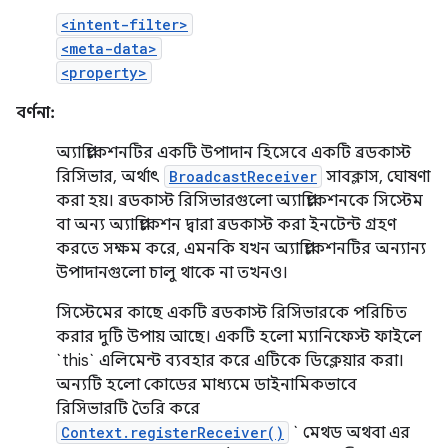
<intent-filter>
<meta-data>
<property>
বর্ণনা:
অ্যাপ্লিকেশনটির একটি উপাদান হিসেবে একটি ব্রডকাস্ট
রিসিভার, অর্থাৎ
BroadcastReceiver
সাবক্লাস, ঘোষণা
করা হয়। ব্রডকাস্ট রিসিভারগুলো অ্যাপ্লিকেশনকে সিস্টেম
বা অন্য অ্যাপ্লিকেশন দ্বারা ব্রডকাস্ট করা ইনটেন্ট গ্রহণ
করতে সক্ষম করে, এমনকি যখন অ্যাপ্লিকেশনটির অন্যান্য
উপাদানগুলো চালু থাকে না তখনও।
সিস্টেমের কাছে একটি ব্রডকাস্ট রিসিভারকে পরিচিত
করার দুটি উপায় আছে। একটি হলো ম্যানিফেস্ট ফাইলে
`this` এলিমেন্ট ব্যবহার করে এটিকে ডিক্লেয়ার করা।
অন্যটি হলো কোডের মাধ্যমে ডাইনামিকভাবে
রিসিভারটি তৈরি করে
Context.registerReceiver()
` মেথড অথবা এর