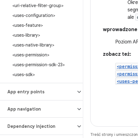
Okre
<uri-relative-filter-group>
segm
<uses-configuration>
ale
<uses-feature>
wprowadzone
<uses-library>
Poziom AP
<uses-native-library>
zobacz też:
<uses-permission>
<uses-permission-sdk-23>
<permiss
<permiss
<uses-sdk>
<uses-pe
App entry points
App navigation
Dependency injection
Treść strony i umieszczo