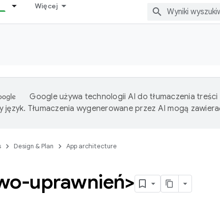
Więcej
Google używa technologii AI do tłumaczenia treści
 język. Tłumaczenia wygenerowane przez AI mogą zawiera
s
Design & Plan
App architecture
wo-uprawnień>