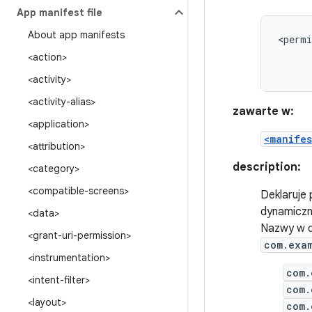
App manifest file
About app manifests
<permi
<action>
<activity>
<activity-alias>
zawarte w:
<application>
<manifes
<attribution>
description:
<category>
<compatible-screens>
Deklaruje
dynamiczn
<data>
Nazwy w d
<grant-uri-permission>
com.exa
<instrumentation>
com.
<intent-filter>
com.
<layout>
com.