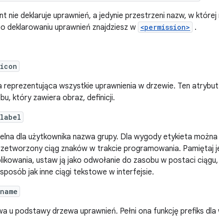
t nie deklaruje uprawnień, a jedynie przestrzeni nazw, w które
i o deklarowaniu uprawnień znajdziesz w
<permission>
.
:icon
a reprezentująca wszystkie uprawnienia w drzewie. Ten atrybu
bu, który zawiera obraz, definicji.
label
elna dla użytkownika nazwa grupy. Dla wygody etykieta można
rzetworzony ciąg znaków w trakcie programowania. Pamiętaj je
likowania, ustaw ją jako odwołanie do zasobu w postaci ciągu,
sposób jak inne ciągi tekstowe w interfejsie.
:name
a u podstawy drzewa uprawnień. Pełni ona funkcję prefiks dla