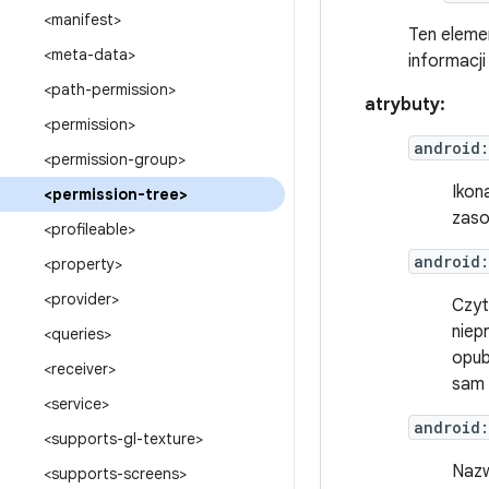
<manifest>
Ten elemen
<meta-data>
informacj
<path-permission>
atrybuty:
<permission>
android
<permission-group>
Ikon
<permission-tree>
zaso
<profileable>
android:
<property>
<provider>
Czyt
niep
<queries>
opub
<receiver>
sam 
<service>
android
<supports-gl-texture>
Nazw
<supports-screens>