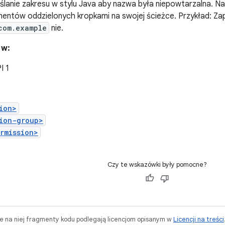
ślanie zakresu w stylu Java aby nazwa była niepowtarzalna. N
entów oddzielonych kropkami na swojej ścieżce. Przykład: Za
com.example
nie.
 w:
I 1
ion>
ion-group>
rmission>
Czy te wskazówki były pomocne?
ne na niej fragmenty kodu podlegają licencjom opisanym w
Licencji na treści