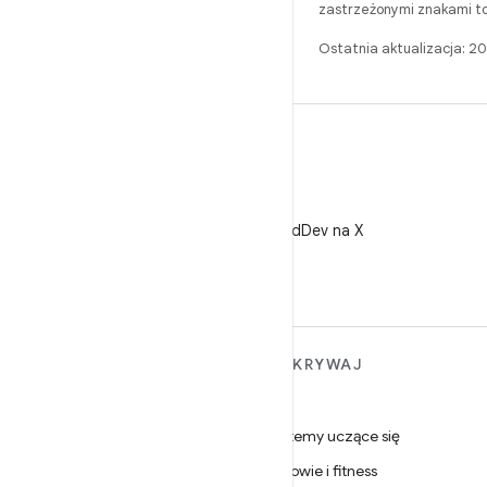
zastrzeżonymi znakami to
Ostatnia aktualizacja: 
X
Obserwuj @AndroidDev na X
WIĘCEJ INFORMACJI O
ODKRYWAJ
ANDROIDZIE
Gry
Android
Systemy uczące się
Android dla firm
Zdrowie i fitness