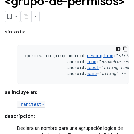
<grupo-de-permisos>
sintaxis:
<permission-group
android:
description
="
string
android:
icon
="
drawable
reso
android:
label
="
string
resou
android:
name
="
string
"
/>
se incluye en:
<manifest>
descripción:
Declara un nombre para una agrupación lógica de