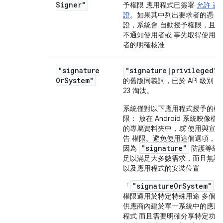
Signer"
予權限 應用程式已簽署
允許 憑
證
。如果其中列出要求者的憑
證，系統會 自動授予權限，且
不通知使用者或 事先取得使用
者的明確核准
"signature
"signature|privileged"
Or
System"
的舊版同義詞，
已於 API 級別
23 淘汰。
系統僅對以下應用程式授予的權
限： 放在 Android 系統映像檔
的專屬資料夾中，
或
使用與宣
告 權限。避免使用這個選項，
"signature"
因為
防護等級
足以滿足大多數需求，而且無論
以及應用程式的安裝位置
"signatureOrSystem"
「
」
權限適用於特定特殊用途 多個
供應商內建於單一系統中的應用
程式 而且需要明確分享特定功