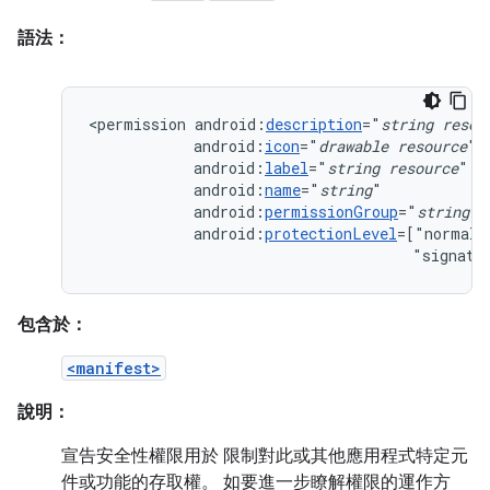
語法：
<permission
android:
description
="
string
resou
android:
icon
="
drawable
resource
android:
label
="
string
resource
android:
name
="
string
android:
permissionGroup
="
string
android:
protectionLevel
=["normal"
"signatu
包含於：
<manifest>
說明：
宣告安全性權限用於 限制對此或其他應用程式特定元
件或功能的存取權。 如要進一步瞭解權限的運作方