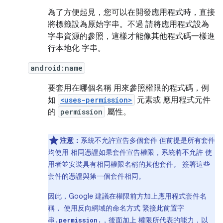
為了方便起見，您可以在開發應用程式時，直接
將標籤設為原始字串。不過 請將應用程式設為
字串資源的參照，這樣才能像其他程式碼一樣進
行本地化 字串。
android:name
要套用在哪個名稱 用來參照權限的程式碼，例
如
<uses-permission>
元素或 應用程式元件
的
permission
屬性。
注意：
系統不允許宣告多個套件 但前提是所有套件
均使用 相同憑證如果套件宣告權限，系統將不允許 使
用者並安裝具有相同權限名稱的其他套件。 簽署這些
套件的憑證與第一個套件相同。
因此，Google 建議在權限前方加上應用程式套件名
稱， 使用反向網域的命名方式 緊接此前置字
串
，後面加上 權限所代表的能力，以
.permission.