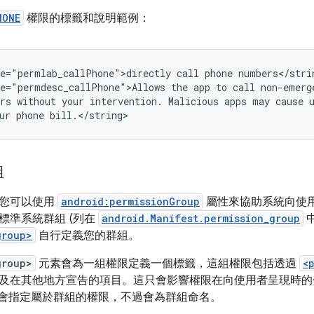
HONE
權限的標籤和說明範例：
e="permlab_callPhone">directly
call
phone
numbers</strin
e="permdesc_callPhone">Allows
the
app
to
call
non-emerge
rs
without
your
intervention.
Malicious
apps
may
cause
ur
phone
bill.</string>
組
，您可以使用
android:permissionGroup
屬性來協助系統向使
標準系統群組 (列在
android.Manifest.permission_group
group>
自行定義您的群組。
group>
元素會為一組權限定義一個標籤，這組權限包括透過
<
及在其他地方宣告的項目。這只會影響權限在向使用者呈現時的
會指定屬於群組的權限，不過會為群組命名。