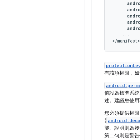
andr
...

</manifest>
protectionLe
有該項權限，如
android:perm
值設為標準系統
述。建議您使用
您必須提供權限
(
android:desc
能。說明則為幾
第二句則是警告