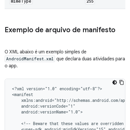
mime
Type
255
Exemplo de arquivo de manifesto
O XML abaixo é um exemplo simples de
AndroidManifest.xml
que declara duas atividades para
o app.
<?xml
version="1.0"
encoding="utf-8"?>

android:versionName="1.0">

<!--
Beware
that
these
values
are
overridden
b
<uses-sdk
android:minSdkVersion="15"
android:t