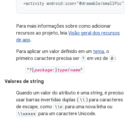
<activity
android:icon="@drawable/smallPic"
.
Para mais informações sobre como adicionar
recursos ao projeto, leia
Visão geral dos recursos
de app
.
Para aplicar um valor definido em um
tema
, o
primeiro caractere precisa ser
?
em vez de
@
:
"?[
package
:]
type
/
name
"
Valores de string
Quando um valor do atributo é uma string, é preciso
usar barras invertidas duplas (
\\
) para caracteres
de escape, como
\\n
para uma nova linha ou
\\uxxxx
para um caractere Unicode.