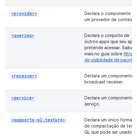
<provider>
Declara o componente de
um provedor de conteúdo
<queries>
Declara o conjunto de
outros apps que seu app
pretende acessar. Saiba
mais no guia sobre
filtra
de visibilidade de pacote
<receiver>
Declara um componente 
broadcast receiver.
<service>
Declara um componente 
serviço.
<supports-gl-texture>
Declara um único formato
de compactação de textu
GL que pode ser usado