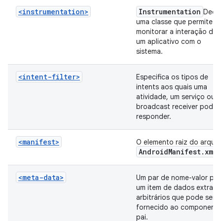
<instrumentation>
Instrumentation
Decla
uma classe que permite
monitorar a interação de
um aplicativo com o
sistema.
<intent-filter>
Especifica os tipos de
intents aos quais uma
atividade, um serviço ou 
broadcast receiver pode
responder.
<manifest>
O elemento raiz do arqui
Android
Manifest
.
xml
<meta-data>
Um par de nome-valor par
um item de dados extra e
arbitrários que pode ser
fornecido ao component
pai.