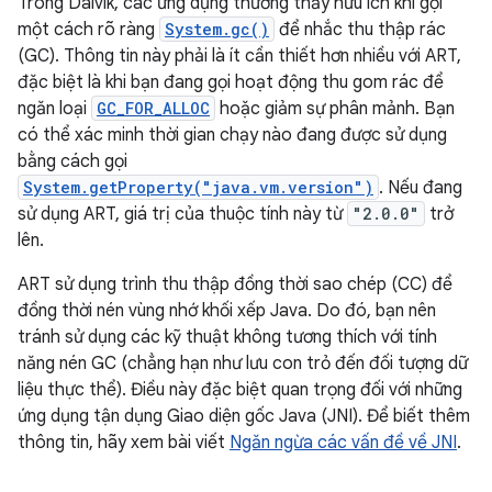
Trong Dalvik, các ứng dụng thường thấy hữu ích khi gọi
một cách rõ ràng
System.gc()
để nhắc thu thập rác
(GC). Thông tin này phải là ít cần thiết hơn nhiều với ART,
đặc biệt là khi bạn đang gọi hoạt động thu gom rác để
ngăn loại
GC_FOR_ALLOC
hoặc giảm sự phân mảnh. Bạn
có thể xác minh thời gian chạy nào đang được sử dụng
bằng cách gọi
System.getProperty("java.vm.version")
. Nếu đang
sử dụng ART, giá trị của thuộc tính này từ
"2.0.0"
trở
lên.
ART sử dụng trình thu thập đồng thời sao chép (CC) để
đồng thời nén vùng nhớ khối xếp Java. Do đó, bạn nên
tránh sử dụng các kỹ thuật không tương thích với tính
năng nén GC (chẳng hạn như lưu con trỏ đến đối tượng dữ
liệu thực thể). Điều này đặc biệt quan trọng đối với những
ứng dụng tận dụng Giao diện gốc Java (JNI). Để biết thêm
thông tin, hãy xem bài viết
Ngăn ngừa các vấn đề về JNI
.