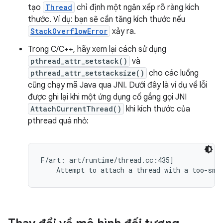
tạo
Thread
chỉ định một ngăn xếp rõ ràng kích
thước. Ví dụ: bạn sẽ cần tăng kích thước nếu
StackOverflowError
xảy ra.
Trong C/C++, hãy xem lại cách sử dụng
pthread_attr_setstack()
và
pthread_attr_setstacksize()
cho các luồng
cũng chạy mã Java qua JNI. Dưới đây là ví dụ về lỗi
được ghi lại khi một ứng dụng cố gắng gọi JNI
AttachCurrentThread()
khi kích thước của
pthread quá nhỏ:
F/art: art/runtime/thread.cc:435]

    Attempt to attach a thread with a too-sma