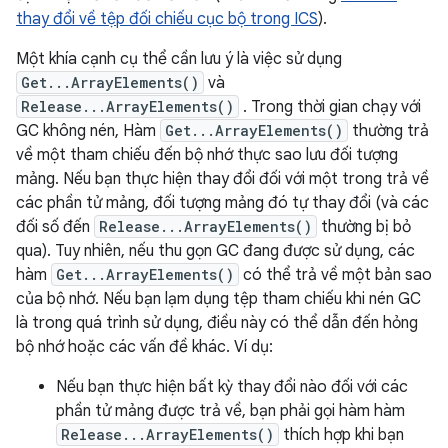
thay đổi về tệp đối chiếu cục bộ trong ICS
).
Một khía cạnh cụ thể cần lưu ý là việc sử dụng
Get...ArrayElements()
và
Release...ArrayElements()
. Trong thời gian chạy với
GC không nén, Hàm
Get...ArrayElements()
thường trả
về một tham chiếu đến bộ nhớ thực sao lưu đối tượng
mảng. Nếu bạn thực hiện thay đổi đối với một trong trả về
các phần tử mảng, đối tượng mảng đó tự thay đổi (và các
đối số đến
Release...ArrayElements()
thường bị bỏ
qua). Tuy nhiên, nếu thu gọn GC đang được sử dụng, các
hàm
Get...ArrayElements()
có thể trả về một bản sao
của bộ nhớ. Nếu bạn lạm dụng tệp tham chiếu khi nén GC
là trong quá trình sử dụng, điều này có thể dẫn đến hỏng
bộ nhớ hoặc các vấn đề khác. Ví dụ:
Nếu bạn thực hiện bất kỳ thay đổi nào đối với các
phần tử mảng được trả về, bạn phải gọi hàm hàm
Release...ArrayElements()
thích hợp khi bạn