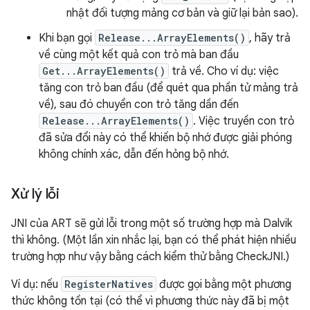
nhật đối tượng mảng cơ bản và giữ lại bản sao).
Khi bạn gọi
Release...ArrayElements()
, hãy trả
về cùng một kết quả con trỏ mà ban đầu
Get...ArrayElements()
trả về. Cho ví dụ: việc
tăng con trỏ ban đầu (để quét qua phần tử mảng trả
về), sau đó chuyển con trỏ tăng dần đến
Release...ArrayElements()
. Việc truyền con trỏ
đã sửa đổi này có thể khiến bộ nhớ được giải phóng
không chính xác, dẫn đến hỏng bộ nhớ.
Xử lý lỗi
JNI của ART sẽ gửi lỗi trong một số trường hợp mà Dalvik
thì không. (Một lần xin nhắc lại, bạn có thể phát hiện nhiều
trường hợp như vậy bằng cách kiểm thử bằng CheckJNI.)
Ví dụ: nếu
RegisterNatives
được gọi bằng một phương
thức không tồn tại (có thể vì phương thức này đã bị một