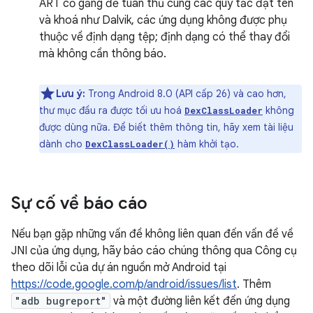
ART cố gắng để tuân thủ cùng các quy tắc đặt tên
và khoá như Dalvik, các ứng dụng không được phụ
thuộc về định dạng tệp; định dạng có thể thay đổi
mà không cần thông báo.
Lưu ý:
Trong Android 8.0 (API cấp 26) và cao hơn,
thư mục đầu ra được tối ưu hoá
không
DexClassLoader
được dùng nữa. Để biết thêm thông tin, hãy xem tài liệu
dành cho
hàm khởi tạo.
DexClassLoader()
Sự cố về báo cáo
Nếu bạn gặp những vấn đề không liên quan đến vấn đề về
JNI của ứng dụng, hãy báo cáo chúng thông qua Công cụ
theo dõi lỗi của dự án nguồn mở Android tại
https://code.google.com/p/android/issues/list
. Thêm
"adb bugreport"
và một đường liên kết đến ứng dụng