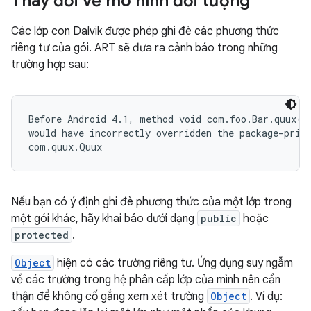
Thay đổi về mô hình đối tượng
Các lớp con Dalvik được phép ghi đè các phương thức
riêng tư của gói. ART sẽ đưa ra cảnh báo trong những
trường hợp sau:
Before Android 4.1, method void com.foo.Bar.quux()

would have incorrectly overridden the package-priva
Nếu bạn có ý định ghi đè phương thức của một lớp trong
một gói khác, hãy khai báo dưới dạng
public
hoặc
protected
.
Object
hiện có các trường riêng tư. Ứng dụng suy ngẫm
về các trường trong hệ phân cấp lớp của mình nên cẩn
thận để không cố gắng xem xét trường
Object
. Ví dụ: