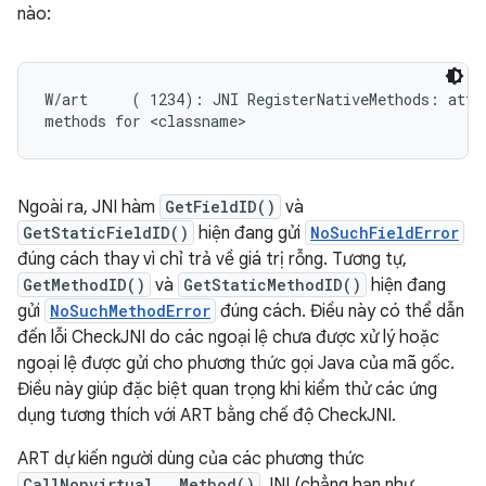
nào:
W/art     ( 1234): JNI RegisterNativeMethods: attem
Ngoài ra, JNI hàm
GetFieldID()
và
GetStaticFieldID()
hiện đang gửi
NoSuchFieldError
đúng cách thay vì chỉ trả về giá trị rỗng. Tương tự,
GetMethodID()
và
GetStaticMethodID()
hiện đang
gửi
NoSuchMethodError
đúng cách. Điều này có thể dẫn
đến lỗi CheckJNI do các ngoại lệ chưa được xử lý hoặc
ngoại lệ được gửi cho phương thức gọi Java của mã gốc.
Điều này giúp đặc biệt quan trọng khi kiểm thử các ứng
dụng tương thích với ART bằng chế độ CheckJNI.
ART dự kiến người dùng của các phương thức
CallNonvirtual...Method()
JNI (chẳng hạn như