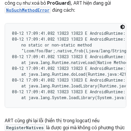
công cụ như xoá bỏ
ProGuard
), ART hiện đang gửi
NoSuchMethodError
đúng cách:
08-12 17:09:41.082 13823 13823 E AndroidRuntime: F
08-12 17:09:41.082 13823 13823 E AndroidRuntime: ja
    no static or non-static method

    "Lcom/foo/Bar;.native_frob(Ljava/lang/String;)
08-12 17:09:41.082 13823 13823 E AndroidRuntime:

    at java.lang.Runtime.nativeLoad(Native Method)

08-12 17:09:41.082 13823 13823 E AndroidRuntime:

    at java.lang.Runtime.doLoad(Runtime.java:421)

08-12 17:09:41.082 13823 13823 E AndroidRuntime:

    at java.lang.Runtime.loadLibrary(Runtime.java:
08-12 17:09:41.082 13823 13823 E AndroidRuntime:

ART cũng ghi lại lỗi (hiển thị trong logcat) nếu
RegisterNatives
là được gọi mà không có phương thức