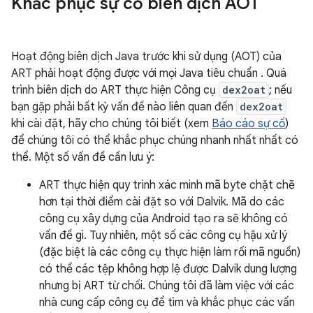
Khắc phục sự cố biên dịch AOT
Hoạt động biên dịch Java trước khi sử dụng (AOT) của
ART phải hoạt động được với mọi Java tiêu chuẩn . Quá
trình biên dịch do ART thực hiện Công cụ
dex2oat
; nếu
bạn gặp phải bất kỳ vấn đề nào liên quan đến
dex2oat
khi cài đặt, hãy cho chúng tôi biết (xem
Báo cáo sự cố
)
để chúng tôi có thể khắc phục chúng nhanh nhất nhất có
thể. Một số vấn đề cần lưu ý:
ART thực hiện quy trình xác minh mã byte chặt chẽ
hơn tại thời điểm cài đặt so với Dalvik. Mã do các
công cụ xây dựng của Android tạo ra sẽ không có
vấn đề gì. Tuy nhiên, một số các công cụ hậu xử lý
(đặc biệt là các công cụ thực hiện làm rối mã nguồn)
có thể các tệp không hợp lệ được Dalvik dung lượng
nhưng bị ART từ chối. Chúng tôi đã làm việc với các
nhà cung cấp công cụ để tìm và khắc phục các vấn