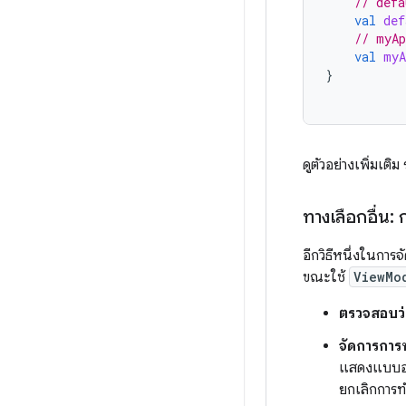
// defa
val
def
// myAp
val
myA
}
ดูตัวอย่างเพิ่มเติ
ทางเลือกอื่น:
อีกวิธีหนึ่งในการ
ขณะใช้
ViewMo
ตรวจสอบว่
จัดการการ
แสดงแบบอนุ
ยกเลิกการทำ