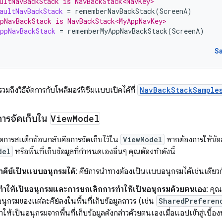
ultNavBackStack is NavBackStack<NavKey>
aultNavBackStack
=
rememberNavBackStack
(
ScreenA
)
pNavBackStack is NavBackStack<MyAppNavKey>
ppNavBackStack
=
rememberMyAppNavBackStack
(
ScreenA
)
S
ม รวมถึงวิธีจัดการกับโพลีมอร์ฟิซึมแบบเปิดได้ที่
NavBackStackSample
 การจัดเก็บใน
View
Model
จัดการสแต็กย้อนกลับคือการจัดเก็บไว้ใน
ViewModel
หากต้องการให้ข้อม
del
หรือพื้นที่เก็บข้อมูลที่กำหนดเองอื่นๆ คุณต้องทำดังนี้
าคีย์เป็นแบบอนุกรมได้
: คีย์การนำทางต้องเป็นแบบอนุกรมได้เช่นเดียว
ทำให้เป็นอนุกรมและการยกเลิกการทำให้เป็นอนุกรมด้วยตนเอง
: คุ
กรมของแต่ละคีย์ลงในพื้นที่เก็บข้อมูลถาวร (เช่น
SharedPreferen
ให้เป็นอนุกรมจากพื้นที่เก็บข้อมูลดังกล่าวด้วยตนเองเมื่อแอปเข้าสู่เบื้องห