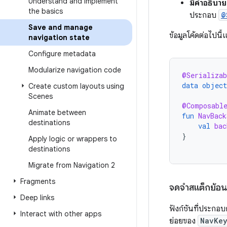
Understand and implement
มีคำอธิบ
the basics
ประกอบ
@
Save and manage
ข้อมูลโค้ดต่อไปน
navigation state
Configure metadata
Modularize navigation code
@Serializab
data
object
Create custom layouts using
Scenes
@Composabl
Animate between
fun
NavBack
destinations
val
bac
}
Apply logic or wrappers to
destinations
Migrate from Navigation 2
Fragments
จดจำสแต็กย้อน
Deep links
ฟังก์ชันที่ประกอบ
Interact with other apps
ย่อยของ
NavKe