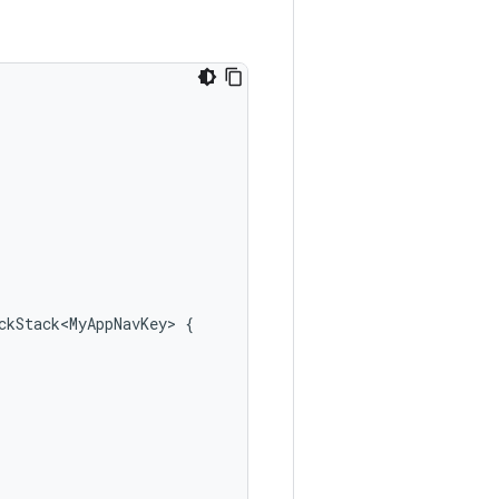
ckStack<MyAppNavKey>
{