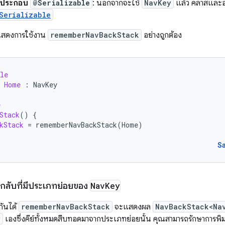
ายประกอบ
@Serializable
: นอกจากจะใช้
NavKey
แล้ว คลาสและออ
Serializable
ี้แสดงการใช้งาน
rememberNavBackStack
อย่างถูกต้อง
le
Home
:
NavKey
e
Stack
()
{
kStack
=
rememberNavBackStack
(
Home
)
S
กลับที่มีประเภทย่อยของ
Nav
Key
กันได้
rememberNavBackStack
จะแสดงผล
NavBackStack<Na
y
เองซึ่งคีย์ทั้งหมดสืบทอดมาจากประเภทย่อยนั้น คุณสามารถรักษาการพิมพ์