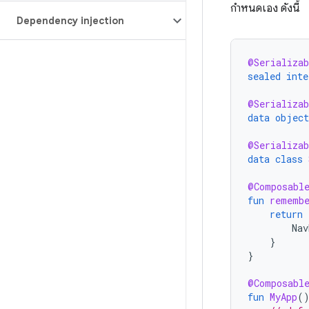
กำหนดเอง ดังนี้
Dependency injection
@Serializab
sealed
inte
@Serializab
data
object
@Serializab
data
class
@Composabl
fun
remembe
return
Nav
}
}
@Composabl
fun
MyApp
(