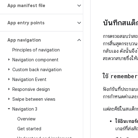
App manifest file
บันทึกสแต็
App entry points
การตรวจสอบว่าสถ
App navigation
การสิ้นสุดกระบวนก
Principles of navigation
กลับเอง ดังนั้นจึง
สะดวกสบายซึ่งให้
Navigation component
Custom back navigation
ใช้
remember
Navigation Event
ฟังก์ชันที่ประกอบ
Responsive design
การกำหนดค่าและก
Swipe between views
แต่ละคีย์ในสแต็
Navigation 3
Overview
ใช้อินเทอร
เกอร์ที่ส่ง
Get started