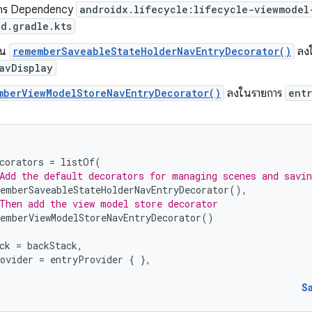
ยากร Dependency
androidx.lifecycle:lifecycle-viewmodel
d.gradle.kts
ต้น
rememberSaveableStateHolderNavEntryDecorator()
ลง
avDisplay
mberViewModelStoreNavEntryDecorator()
ลงในรายการ
ent
corators
=
listOf
(
Add the default decorators for managing scenes and savin
emberSaveableStateHolderNavEntryDecorator
(),
Then add the view model store decorator
emberViewModelStoreNavEntryDecorator
()
ck
=
backStack
,
ovider
=
entryProvider
{
},
S