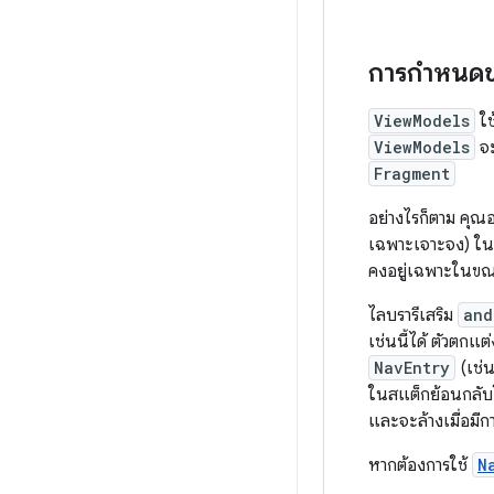
การกำหนด
ViewModels
ใช
ViewModels
จะ
Fragment
อย่างไรก็ตาม คุ
เฉพาะเจาะจง) ใน
คงอยู่เฉพาะในขณ
ไลบรารีเสริม
and
เช่นนี้ได้ ตัวตกแต่
NavEntry
(เช่น
ในสแต็กย้อนกลับโ
และจะล้างเมื่อมี
หากต้องการใช้
N