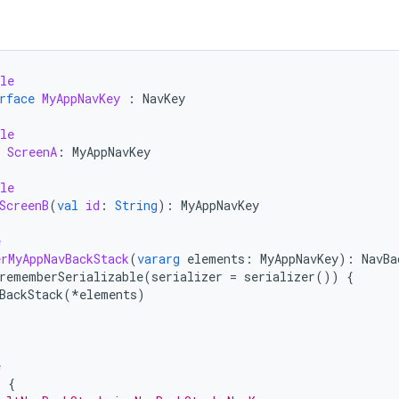
le
rface
MyAppNavKey
:
NavKey
le
ScreenA
:
MyAppNavKey
le
ScreenB
(
val
id
:
String
):
MyAppNavKey
e
rMyAppNavBackStack
(
vararg
elements
:
MyAppNavKey
):
NavBa
rememberSerializable
(
serializer
=
serializer
())
{
BackStack
(
*
elements
)
e
)
{