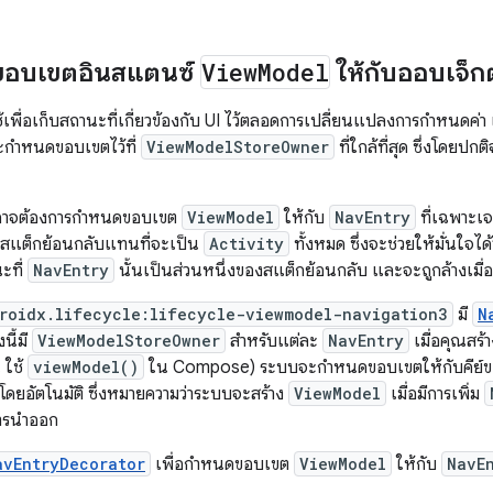
ขอบเขตอินสแตนซ์
View
Model
ให้กับออบเจ็ก
้เพื่อเก็บสถานะที่เกี่ยวข้องกับ UI ไว้ตลอดการเปลี่ยนแปลงการกำหนดค่า 
กำหนดขอบเขตไว้ที่
ViewModelStoreOwner
ที่ใกล้ที่สุด ซึ่งโดยปก
ณอาจต้องการกำหนดขอบเขต
ViewModel
ให้กับ
NavEntry
ที่เฉพาะเจ
สแต็กย้อนกลับแทนที่จะเป็น
Activity
ทั้งหมด ซึ่งจะช่วยให้มั่นใจไ
ะที่
NavEntry
นั้นเป็นส่วนหนึ่งของสแต็กย้อนกลับ และจะถูกล้างเมื่
roidx.lifecycle:lifecycle-viewmodel-navigation3
มี
N
งนี้มี
ViewModelStoreOwner
สำหรับแต่ละ
NavEntry
เมื่อคุณสร้
 ใช้
viewModel()
ใน Compose) ระบบจะกำหนดขอบเขตให้กับคีย์
ดยอัตโนมัติ ซึ่งหมายความว่าระบบจะสร้าง
ViewModel
เมื่อมีการเพิ่ม
การนำออก
avEntryDecorator
เพื่อกำหนดขอบเขต
ViewModel
ให้กับ
NavE