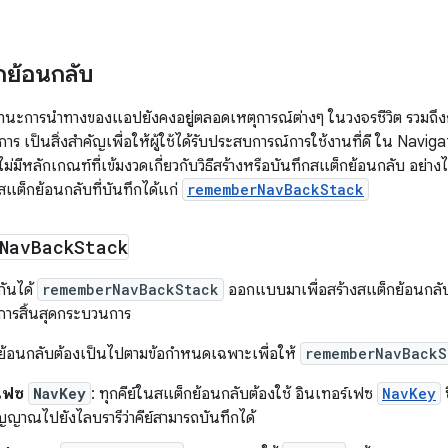
กย้อนกลับ
านะการนำทางของแอปยังคงอยู่ตลอดเหตุการณ์ต่างๆ ในวงจรชีวิต รวมถ
าร เป็นสิ่งสำคัญเพื่อให้ผู้ใช้ได้รับประสบการณ์การใช้งานที่ดี ใน Navig
ไม่มีหลักเกณฑ์ที่เข้มงวดเกี่ยวกับวิธีสร้างหรือบันทึกสแต็กย้อนกลับ อย่า
สแต็กย้อนกลับที่บันทึกได้แก่
rememberNavBackStack
Nav
Back
Stack
กันได้
rememberNavBackStack
ออกแบบมาเพื่อสร้างสแต็กย้อนกลับ
ารสิ้นสุดกระบวนการ
กย้อนกลับต้องเป็นไปตามข้อกำหนดเฉพาะเพื่อให้
rememberNavBackS
์เฟซ
NavKey
: ทุกคีย์ในสแต็กย้อนกลับต้องใช้ อินเทอร์เฟซ
NavKey
ซ
สัญญาณไปยังไลบรารีว่าคีย์สามารถบันทึกได้