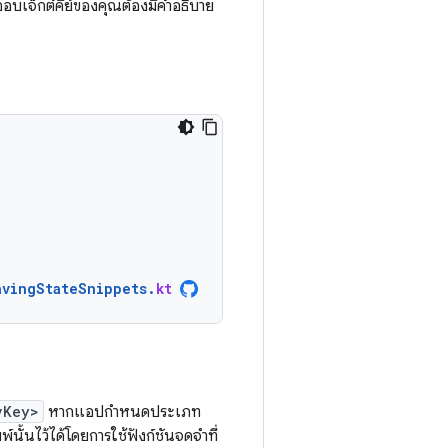
บเจ็กต์คีย์ของคุณต้องมีคำอธิบาย
avingStateSnippets
.
kt
vKey>
หากแอปกำหนดประเภท
นั้นไว้ได้โดยการใช้ฟังก์ชันจดจำที่