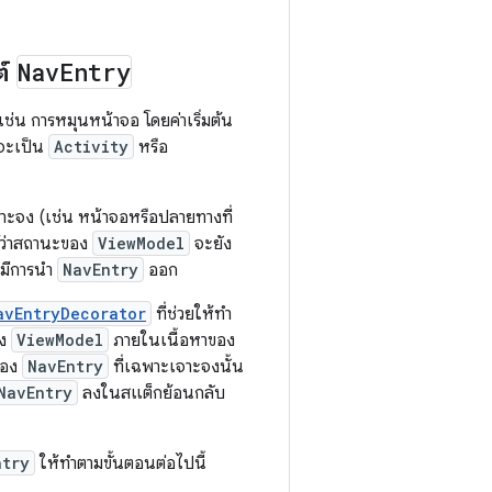
ต์
Nav
Entry
เช่น การหมุนหน้าจอ โดยค่าเริ่มต้น
ติจะเป็น
Activity
หรือ
าะจง (เช่น หน้าจอหรือปลายทางที่
ด้ว่าสถานะของ
ViewModel
จะยัง
อมีการนำ
NavEntry
ออก
avEntryDecorator
ที่ช่วยให้ทำ
าง
ViewModel
ภายในเนื้อหาของ
ของ
NavEntry
ที่เฉพาะเจาะจงนั้น
NavEntry
ลงในสแต็กย้อนกลับ
ntry
ให้ทำตามขั้นตอนต่อไปนี้