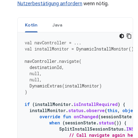
Nutzerbestätigung anfordern
wenn nötig.
Kotlin
Java
val
navController
=
...
val
installMonitor
=
DynamicInstallMonitor
()
navController
.
navigate
(
destinationId
,
null
,
null
,
DynamicExtras
(
installMonitor
)
)
if
(
installMonitor
.
isInstallRequired
)
{
installMonitor
.
status
.
observe
(
this
,
objec
override
fun
onChanged
(
sessionState
:
when
(
sessionState
.
status
())
{
SplitInstallSessionStatus
.
INST
// Call navigate again her