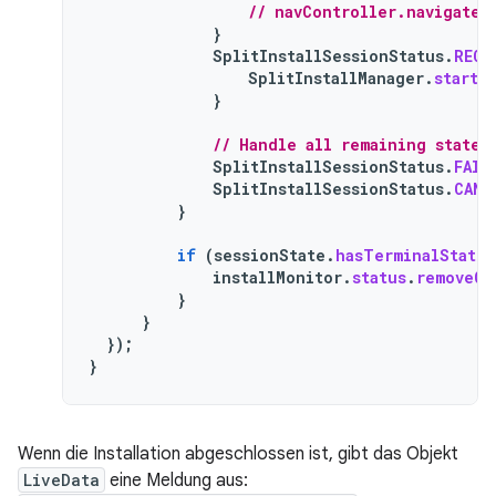
// navController.navigate(
}
SplitInstallSessionStatus
.
REQU
SplitInstallManager
.
startC
}
// Handle all remaining states
SplitInstallSessionStatus
.
FAIL
SplitInstallSessionStatus
.
CANC
}
if
(
sessionState
.
hasTerminalStatus
installMonitor
.
status
.
removeOb
}
}
});
}
Wenn die Installation abgeschlossen ist, gibt das Objekt
LiveData
eine Meldung aus: