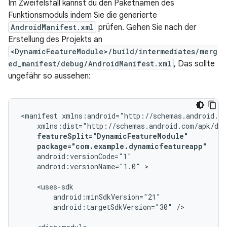
Im Zweifelsfall kannst du den Paketnamen des
Funktionsmoduls indem Sie die generierte
AndroidManifest.xml
prüfen. Gehen Sie nach der
Erstellung des Projekts an
<DynamicFeatureModule>/build/intermediates/merg
ed_manifest/debug/AndroidManifest.xml
, Das sollte
ungefähr so aussehen:
<manifest
package="com.example.dynamicfeatureapp"
android:versionName="1.0"
>

android:targetSdkVersion="30"
/>
