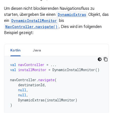
Um diesen nicht blockierenden Navigationsfluss zu
starten, übergeben Sie einen
DynamicExtras
Objekt, das
ein
DynamicInstallMonitor
bis
NavController.navigate()
, Dies wird im folgenden
Beispiel gezeigt:
Kotlin
Java
val
navController
=
...
val
installMonitor
=
DynamicInstallMonitor
()
navController
.
navigate
(
destinationId
,
null
,
null
,
DynamicExtras
(
installMonitor
)
)