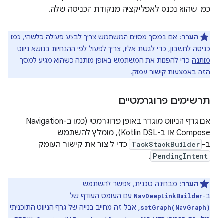
כמו שהוא נכנס לאפליקציה מנקודת הכניסה שלה.
הערה:
אם במסך מסוים המשתמש צריך לבצע פעולה כלשהי, כמו
כניסה לחשבון, כדי לגשת אליו, צריך לפעול לפי ההנחיות בנושא
ניווט
מותנה
כדי להפנות את המשתמש באופן מותנה כשהוא מגיע למסך
הזה באמצעות קישור עמוק.
תרשימים פרוגרמטיים
אם גרף הניווט מוגדר באופן פרוגרמטי (כמו ב-Navigation
Compose או ב-Kotlin DSL), מומלץ להשתמש
ב-
TaskStackBuilder
כדי ליצור את קישור העומק
.
PendingIntent
הערה:
מבחינה טכנית, אפשר להשתמש
ב-
עם העומס העודף של
NavDeepLinkBuilder
, אבל זה מחייב בנייה של גרף הניווט התוכניתי
setGraph(NavGraph)