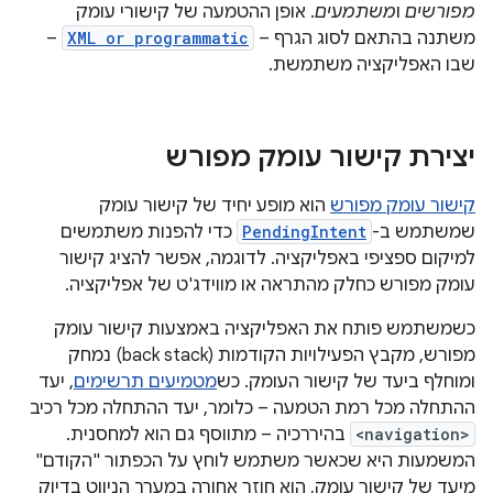
מפורשים
ו
משתמעים
. אופן ההטמעה של קישורי עומק
משתנה בהתאם לסוג הגרף –
XML or programmatic
–
שבו האפליקציה משתמשת.
יצירת קישור עומק מפורש
קישור עומק מפורש
הוא מופע יחיד של קישור עומק
שמשתמש ב-
PendingIntent
כדי להפנות משתמשים
למיקום ספציפי באפליקציה. לדוגמה, אפשר להציג קישור
עומק מפורש כחלק מהתראה או מווידג'ט של אפליקציה.
כשמשתמש פותח את האפליקציה באמצעות קישור עומק
מפורש, מקבץ הפעילויות הקודמות (back stack) נמחק
ומוחלף ביעד של קישור העומק. כש
מטמיעים תרשימים
, יעד
ההתחלה מכל רמת הטמעה – כלומר, יעד ההתחלה מכל רכיב
<navigation>
בהיררכיה – מתווסף גם הוא למחסנית.
המשמעות היא שכאשר משתמש לוחץ על הכפתור "הקודם"
מיעד של קישור עומק, הוא חוזר אחורה במערך הניווט בדיוק