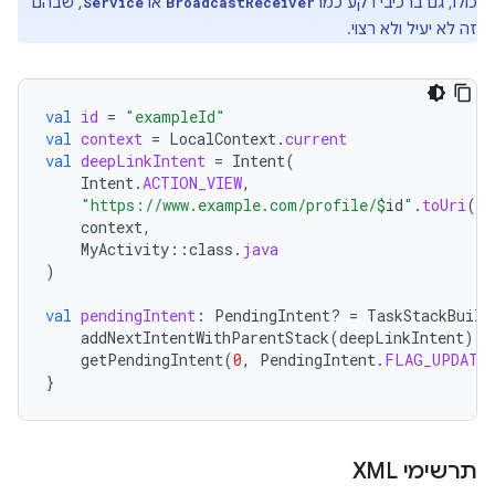
כולו, גם ברכיבי רקע כמו
או
, שבהם
Service
BroadcastReceiver
זה לא יעיל ולא רצוי.
val
id
=
"exampleId"
val
context
=
LocalContext
.
current
val
deepLinkIntent
=
Intent
(
Intent
.
ACTION_VIEW
,
"https://www.example.com/profile/
$
id
"
.
toUri
(),
context
,
MyActivity
::
class
.
java
)
val
pendingIntent
:
PendingIntent? 
=
TaskStackBuild
addNextIntentWithParentStack
(
deepLinkIntent
)
getPendingIntent
(
0
,
PendingIntent
.
FLAG_UPDATE_
}
תרשימי XML