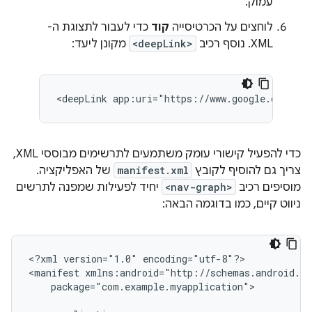
עמוק.
לוחצים על הכרטיסייה
קוד
כדי לעבור לתצוגת ה-
XML. נוסף רכיב
<deepLink>
מקונן ליעד:
<deepLink
app:uri="https://www.google.com"
כדי להפעיל קישורי עומק משתמעים לתרשימים מבוססי XML,
צריך גם להוסיף לקובץ
manifest.xml
של האפליקציה.
מוסיפים רכיב
<nav-graph>
יחיד לפעילות שמפנה לתרשים
ניווט קיים, כמו בדוגמה הבאה:
<?xml
version="1.0"
encoding="utf-8"?>

<manifest
package="com.example.myapplication">
