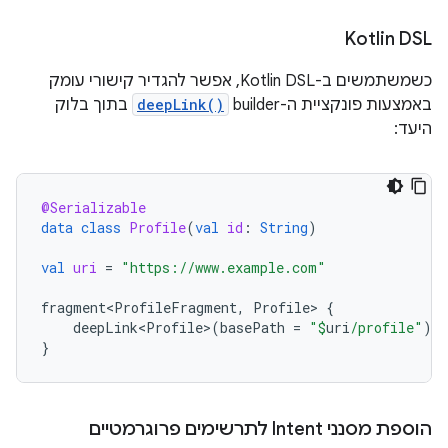
Kotlin DSL
כשמשתמשים ב-Kotlin DSL, אפשר להגדיר קישורי עומק
באמצעות פונקציית ה-builder‏
deepLink()
בתוך בלוק
היעד:
@Serializable
data
class
Profile
(
val
id
:
String
)
val
uri
=
"https://www.example.com"
fragment<ProfileFragment
,
Profile
>
{
deepLink<Profile>
(
basePath
=
"
$
uri
/profile"
)
}
הוספת מסנני Intent לתרשימים פרוגרמטיים