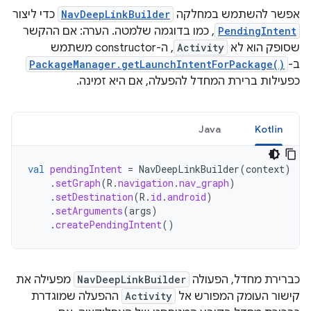
אפשר להשתמש במחלקה
NavDeepLinkBuilder
כדי ליצור
PendingIntent
, כמו בדוגמה שלמטה. הערה: אם ההקשר
שסופק הוא לא
Activity
, ה-constructor משתמש
ב-
PackageManager.getLaunchIntentForPackage()
כפעילות ברירת המחדל להפעלה, אם היא זמינה.
Java
Kotlin
val
pendingIntent
=
NavDeepLinkBuilder
(
context
)
.
setGraph
(
R
.
navigation
.
nav_graph
)
.
setDestination
(
R
.
id
.
android
)
.
setArguments
(
args
)
.
createPendingIntent
()
כברירת מחדל, הפעולה
NavDeepLinkBuilder
מפעילה את
קישור העומק המפורש אל
Activity
ההפעלה שמוגדרת