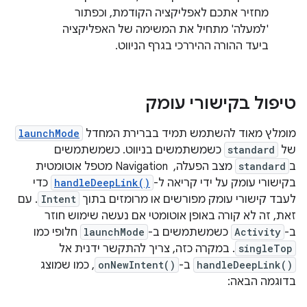
מחזיר אתכם לאפליקציה הקודמת, וכפתור
'למעלה' מתחיל את המשימה של האפליקציה
ביעד ההורה ההיררכי בגרף הניווט.
טיפול בקישורי עומק
מומלץ מאוד להשתמש תמיד בברירת המחדל
launchMode
של
standard
כשמשתמשים בניווט. כשמשתמשים
ב
standard
מצב הפעלה, ‏ Navigation מטפל אוטומטית
בקישורי עומק על ידי קריאה ל-
handleDeepLink()
כדי
לעבד קישורי עומק מפורשים או מרומזים בתוך
Intent
. עם
זאת, זה לא קורה באופן אוטומטי אם נעשה שימוש חוזר
ב-
Activity
כשמשתמשים ב-
launchMode
חלופי כמו
singleTop
. במקרה כזה, צריך להתקשר ידנית אל
handleDeepLink()
ב-
onNewIntent()
, כמו שמוצג
בדוגמה הבאה: