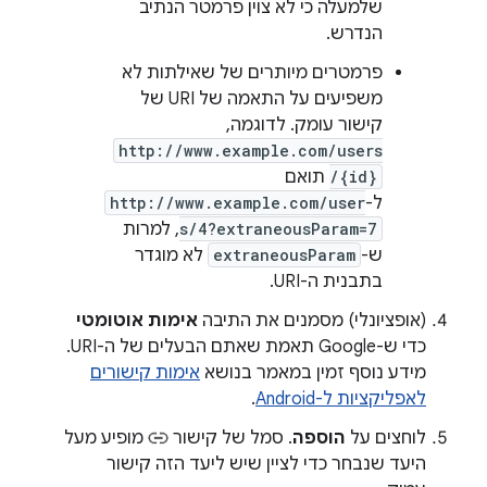
שלמעלה כי לא צוין פרמטר הנתיב
הנדרש.
פרמטרים מיותרים של שאילתות לא
משפיעים על התאמה של URI של
קישור עומק. לדוגמה,
http://www.example.com/users
/{id}
תואם
ל-
http://www.example.com/user
s/4?extraneousParam=7
, למרות
ש-
extraneousParam
לא מוגדר
בתבנית ה-URI.
(אופציונלי) מסמנים את התיבה
אימות אוטומטי
כדי ש-Google תאמת שאתם הבעלים של ה-URI.
מידע נוסף זמין במאמר בנושא
אימות קישורים
לאפליקציות ל-Android
.
לוחצים על
הוספה
. סמל של קישור
מופיע מעל
היעד שנבחר כדי לציין שיש ליעד הזה קישור