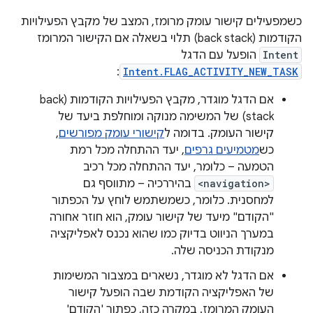
כשמפעילים קישור עומק מרומז, המצב של מקבץ הפעילויות
הקודמות (back stack) תלוי בשאלה אם הקישור המרומז
Intent
הופעל עם הדגל
:
Intent.FLAG_ACTIVITY_NEW_TASK
אם הדגל מוגדר, מקבץ הפעילויות הקודמות (back
stack) של המשימה מנוקה ומוחלפת ביעד של
קישור העומק. בדומה ל
קישורי עומק מפורשים
,
כש
מטמיעים גרפים
, יעד ההתחלה מכל רמת
הטמעה – כלומר, יעד ההתחלה מכל רכיב
<navigation>
בהיררכיה – מתווסף גם
למחסנית. כלומר, כשמשתמש לוחץ על הכפתור
"הקודם" מיעד של קישור עומק, הוא חוזר אחורה
במערך הניווט בדיוק כמו שהוא נכנס לאפליקציה
מנקודת הכניסה שלה.
אם הדגל לא מוגדר, נשארים במצבור המשימות
של האפליקציה הקודמת שבה הופעל קישור
העומק המרומז. במקרה כזה, כפתור 'הקודם'