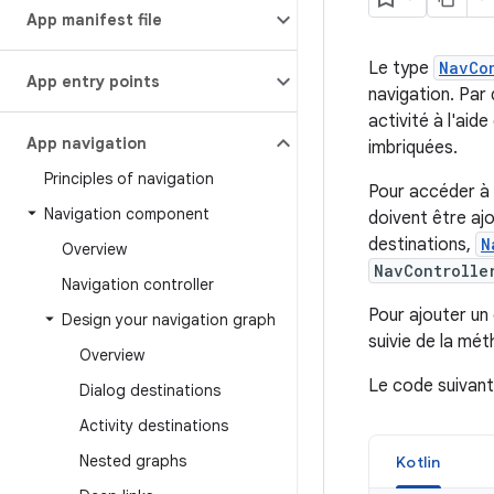
App manifest file
Le type
NavCo
App entry points
navigation. Par
activité à l'aide
App navigation
imbriquées.
Principles of navigation
Pour accéder à 
Navigation component
doivent être aj
destinations,
N
Overview
NavControlle
Navigation controller
Pour ajouter un
Design your navigation graph
suivie de la mé
Overview
Le code suivant
Dialog destinations
Activity destinations
Nested graphs
Kotlin