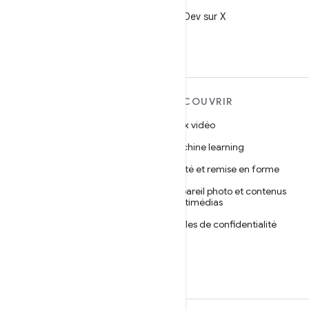
X
Suivez @AndroidDev sur X
EN SAVOIR PLUS SUR
DÉCOUVRIR
ANDROID
Jeux vidéo
Android
Machine learning
Android pour les entreprises
Santé et remise en forme
Sécurité
Appareil photo et contenus
multimédias
Projet Android Open Source
Règles de confidentialité
Actualités
5G
Blog
Podcasts