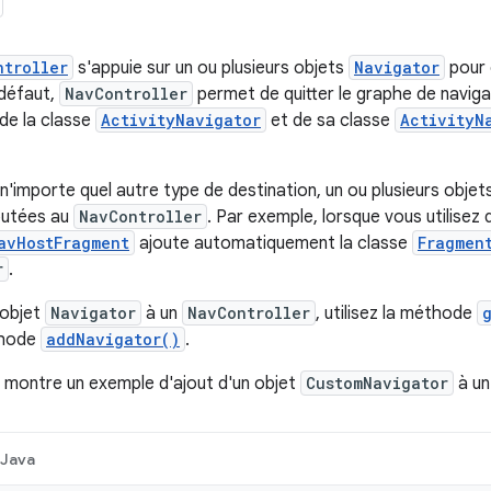
ntroller
s'appuie sur un ou plusieurs objets
Navigator
pour 
 défaut,
NavController
permet de quitter le graphe de navig
 de la classe
ActivityNavigator
et de sa classe
ActivityN
n'importe quel autre type de destination, un ou plusieurs objet
outées au
NavController
. Par exemple, lorsque vous utilis
avHostFragment
ajoute automatiquement la classe
Fragmen
r
.
 objet
Navigator
à un
NavController
, utilisez la méthode
thode
addNavigator()
.
 montre un exemple d'ajout d'un objet
CustomNavigator
à u
Java