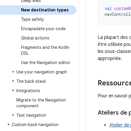
Deep links
val
customN
New destination types
navControll
Type safety
Encapsulate your code
La plupart des 
Global actions
être utilisée po
Fragments and the Kotlin
les sous-classe
DSL
appropriée.
Use the Navigation editor
Use your navigation graph
The back stack
Ressourc
Integrations
Pour en savoir p
Migrate to the Navigation
component
Ateliers de
Test navigation
Custom back navigation
Atelier de