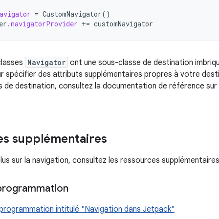
avigator
=
CustomNavigator
()
er
.
navigatorProvider
+=
customNavigator
classes
Navigator
ont une sous-classe de destination imbriq
ur spécifier des attributs supplémentaires propres à votre desti
s de destination, consultez la documentation de référence sur
es supplémentaires
lus sur la navigation, consultez les ressources supplémentaires
 programmation
 programmation intitulé "Navigation dans Jetpack"