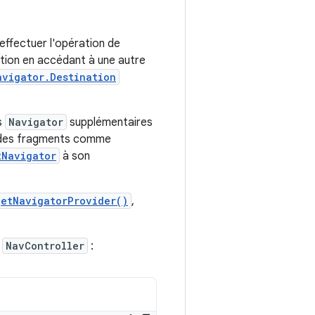
effectuer l'opération de
ation en accédant à une autre
avigator.Destination
s
Navigator
supplémentaires
ez des fragments comme
tNavigator
à son
getNavigatorProvider()
,
n
NavController
: