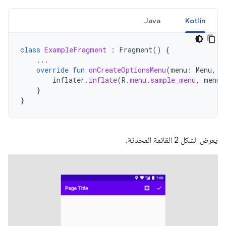
Java
Kotlin
class
ExampleFragment
:
Fragment
()
{
...
override
fun
onCreateOptionsMenu
(
menu
:
Menu
,
i
inflater
.
inflate
(
R
.
menu
.
sample_menu
,
menu
)
}
}
يعرض الشكل 2 القائمة المحدثة.