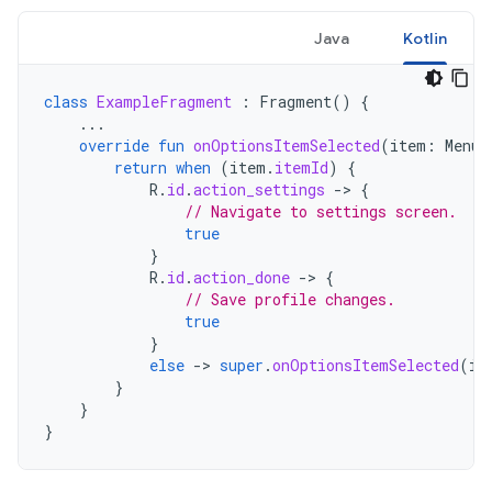
Java
Kotlin
class
ExampleFragment
:
Fragment
()
{
...
override
fun
onOptionsItemSelected
(
item
:
MenuI
return
when
(
item
.
itemId
)
{
R
.
id
.
action_settings
->
{
// Navigate to settings screen.
true
}
R
.
id
.
action_done
->
{
// Save profile changes.
true
}
else
->
super
.
onOptionsItemSelected
(
it
}
}
}