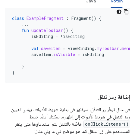
Java
Kotlin
class
ExampleFragment
:
Fragment
()
{
...
fun
updateToolbar
()
{
isEditing
=
!
isEditing
val
saveItem
=
viewBinding
.
myToolbar
.
menu
.
saveItem
.
isVisible
=
isEditing
}
}
إضافة رمز تنقل
في حال توفّر زر التنقّل، سيظهر في بداية شريط الأدوات. يؤدي تعيين
رمز التنقل في شريط الأدوات إلى إظهاره. يمكنك أيضًا ضبط
onClickListener()
خاصّة بالتنقل يتم استدعاؤها متى ينقر
المستخدم على زر التنقل كما هو موضح في ما يلي مثال: