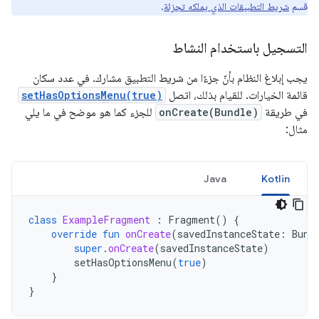
قسم
شريط التطبيقات الذي يملكه تجزئة
.
التسجيل باستخدام النشاط
يجب إبلاغ النظام بأنّ جزءًا من شريط التطبيق مشارك. في عدد سكان
قائمة الخيارات. للقيام بذلك، اتصل
setHasOptionsMenu(true)
في طريقة
onCreate(Bundle)
للجزء كما هو موضح في ما يلي
مثال:
Java
Kotlin
class
ExampleFragment
:
Fragment
()
{
override
fun
onCreate
(
savedInstanceState
:
Bund
super
.
onCreate
(
savedInstanceState
)
setHasOptionsMenu
(
true
)
}
}