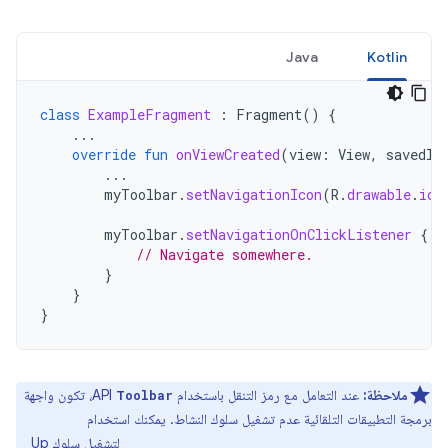
Java
Kotlin
class
ExampleFragment
:
Fragment
()
{
...
override
fun
onViewCreated
(
view
:
View
,
savedIn
...
myToolbar
.
setNavigationIcon
(
R
.
drawable
.
ic_
myToolbar
.
setNavigationOnClickListener
{
v
// Navigate somewhere.
}
}
}
ملاحظة:
عند التعامل مع رمز التنقل باستخدام
API، تكون واجهة
Toolbar
برمجة التطبيقات التلقائية عدم تشغيل سلوك النشاط. يمكنك استخدام
لتشغيل سلوك Up
requireActivity().onSupportNavigateUp()