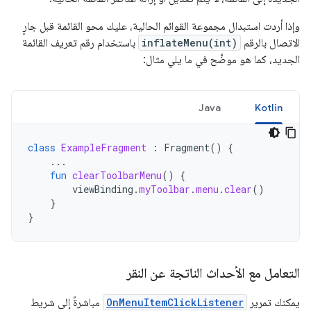
وإذا أردت استبدال مجموعة القوائم الحالية، عليك محو القائمة قبل جارٍ
الاتصال بالرقم
inflateMenu(int)
باستخدام رقم تعريف القائمة
الجديد، كما هو موضَّح في ما يلي مثال:
Java
Kotlin
class
ExampleFragment
:
Fragment
()
{
...
fun
clearToolbarMenu
()
{
viewBinding
.
myToolbar
.
menu
.
clear
()
}
}
التعامل مع الأحداث الناتجة عن النقر
يمكنك تمرير
OnMenuItemClickListener
مباشرةً إلى شريط