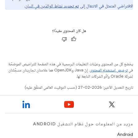
الافتراضي المتمثل في الانتقال إلى
تم تحديد نشاط الوالدَين في البيان
.
هل كان المحتوى مفيدًا؟
يخضع كل من المحتوى وعيّنات التعليمات البرمجية في هذه الصفحة للتراخيص الموضحّة
في
ترخيص استخدام المحتوى
. إنّ Java وOpenJDK هما علامتان تجاريتان مسجَّلتان
لشركة Oracle و/أو الشركات التابعة لها.
تاريخ التعديل الأخير: 2026-02-27 (حسب التوقيت العالمي المتفَّق عليه)
مزيد من المعلومات حول نظام التشغيل ANDROID
Android