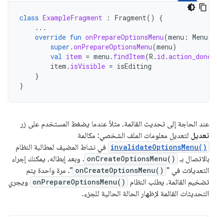
class
ExampleFragment
:
Fragment
()
{
...
override
fun
onPrepareOptionsMenu
(
menu
:
Menu
){
super
.
onPrepareOptionsMenu
(
menu
)
val
item
=
menu
.
findItem
(
R
.
id
.
action_done
)
item
.
isVisible
=
isEditing
}
}
عند الحاجة إلى تحديث القائمة، مثلاً عندما يضغط المستخدم على زر
تعديل
لتعديل معلومات الملف الشخصي: مكالمة
invalidateOptionsMenu()
في نشاط المضيف لمطالبة النظام
بالاتصال بـ
onCreateOptionsMenu()
. وبعد إبطاله، يمكنك إجراء
التعديلات في "
onCreateOptionsMenu()
". مرة واحدة يتم
تضخيم القائمة، يطلب النظام
onPrepareOptionsMenu()
ويجري
التحديثات القائمة لإظهار الحالة الحالية للجزء.