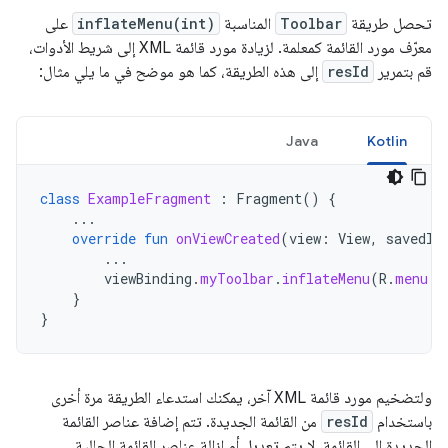
تحصل طريقة
Toolbar
المناسبة
inflateMenu(int)
على
معرّف مورد القائمة كمعلمة. لزيادة مورد قائمة XML إلى شريط الأدوات،
قم بتمرير
resId
إلى هذه الطريقة، كما هو موضح في ما يلي مثال:
Java
Kotlin
class
ExampleFragment
:
Fragment
()
{
...
override
fun
onViewCreated
(
view
:
View
,
savedIn
...
viewBinding
.
myToolbar
.
inflateMenu
(
R
.
menu
.
s
}
}
ولتضخيم مورد قائمة XML آخر، يمكنك استدعاء الطريقة مرة أخرى
باستخدام
resId
من القائمة الجديدة. تتم إضافة عناصر القائمة
الجديدة إلى القائمة، لا يتم تعديل أو إزالة عناصر القائمة الحالية.