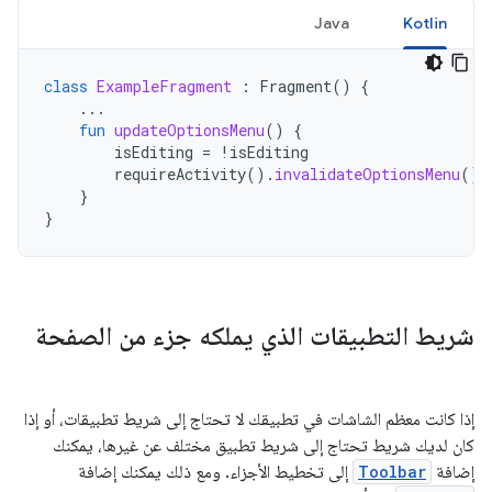
Java
Kotlin
class
ExampleFragment
:
Fragment
()
{
...
fun
updateOptionsMenu
()
{
isEditing
=
!
isEditing
requireActivity
().
invalidateOptionsMenu
()
}
}
شريط التطبيقات الذي يملكه جزء من الصفحة
إذا كانت معظم الشاشات في تطبيقك لا تحتاج إلى شريط تطبيقات، أو إذا
كان لديك شريط تحتاج إلى شريط تطبيق مختلف عن غيرها، يمكنك
إضافة
Toolbar
إلى تخطيط الأجزاء. ومع ذلك يمكنك إضافة