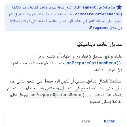
ملاحظة:
في
، لن تتم إضافة سوى عناصر القائمة. عبر مكالمة
Fragment
. عند استخدام نشاط يملكه شريط التطبيق، ثم
onCreateOptionsMenu()
مقبض على أحداث النقر في نشاط الزر لأعلى لعناصر القائمة التي لم تتم إضافتها
من خلال
.
Fragment
تعديل القائمة ديناميكيًا
عليك وضع المنطق لإخفاء زر أو إظهاره أو تغيير الرمز
onPrepareOptionsMenu()
يتم استدعاء هذه الطريقة مباشرة
قبل عرض القائمة.
استكمالاً للمثال السابق، ينبغي أن يكون الزر
حفظ
على النحو التالي غير
مرئي حتى يبدأ المستخدم في التعديل، وتختفي بعد يحفظها المستخدم.
إضافة هذا المنطق إلى
onPrepareOptionsMenu()
يجعل تظهر
القائمة بشكل صحيح:
Java
Kotlin