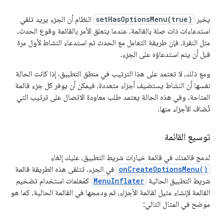
يخبر
setHasOptionsMenu(true)
النظام أن الجزء يريد تلقي
استدعاءات ذات صلة بالقائمة. عندما يتعلق الأمر بالقائمة وقوع الحدث،
مثل النقرة، فإن طريقة التعامل مع الحدث تم استدعاء النشاط لأول مرة
قبل أن يتم استدعاؤه على الجزء.
ومع ذلك، لا تعتمد على هذا الترتيب في منطق التطبيق. إذا كانت الحالة
نفسها أن النشاط يستضيف أجزاء متعددة، فيمكن أن يوفر كل جزء قائمة
المتاحة، وفي هذه الحالة يعتمد طلب معاودة الاتصال على ترتيب التي
تُضاف الأجزاء منها.
توسيع القائمة
لدمج قائمتك في قائمة خيارات شريط التطبيق، عليك إلغاء
onCreateOptionsMenu()
في الجزء. تتلقى هذه الطريقة قائمة
شريط التطبيق الحالية
MenuInflater
كمَعلمات استخدام تضخيم
القائمة لإنشاء مثيل لقائمة الأجزاء، ثم ودمجها في القائمة الحالية، كما هو
موضح في المثال التالي: