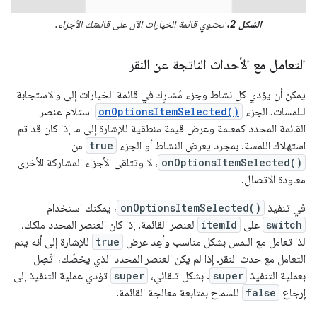
الشكل 2.
تحتوي قائمة الخيارات الآن على قائمتك الأجزاء.
التعامل مع الأحداث الناتجة عن النقر
يمكن أن يؤدي كل نشاط وجزء مُشارِك في قائمة الخيارات إلى والاستجابة
لللمسات. الجزء
onOptionsItemSelected()
استلام عنصر
القائمة المحدد كمعلمة وعرض قيمة منطقية للإشارة إلى ما إذا كان قد تم
استهلاك اللمسة. بمجرد يعرض النشاط أو الجزء
true
من
onOptionsItemSelected()
، لا وتتلقى الأجزاء المشاركة الأخرى
معاودة الاتصال.
في تنفيذ
onOptionsItemSelected()
، يمكنك استخدام
switch
على
itemId
لعنصر القائمة. إذا كان العنصر المحدد ملكك،
لذا تعامل مع اللمس بشكل مناسب وأعِد عرض
true
للإشارة إلى أنه يتم
التعامل مع حدث النقر. إذا لم يكن العنصر المحدد الذي يخصّك، اتّصِل
بعملية التنفيذ
super
. بشكل تلقائي،
super
تؤدي عملية التنفيذ إلى
إرجاع
false
للسماح بمتابعة معالجة القائمة.