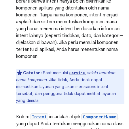
berarti bahwa intent hanya boleh dikirimkan ke
komponen aplikasi yang ditentukan oleh nama
komponen. Tanpa nama komponen, intent menjadi
implisit
dan sistem memutuskan komponen mana
yang harus menerima intent berdasarkan informasi
intent lainnya (seperti tindakan, data, dan kategori—
dijelaskan di bawah). Jika perlu memulai komponen
tertentu di aplikasi, Anda harus menentukan nama
komponen.
Catatan:
Saat memulai
,
selalu tentukan
Service
nama komponen
. Jika tidak, Anda tidak dapat
memastikan layanan yang akan merespons intent
tersebut, dan pengguna tidak dapat melihat layanan
yang dimulai.
Kolom
Intent
ini adalah objek
ComponentName
,
yang dapat Anda tentukan menggunakan nama class