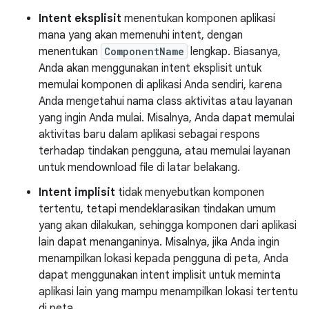
Intent eksplisit
menentukan komponen aplikasi
mana yang akan memenuhi intent, dengan
menentukan
ComponentName
lengkap. Biasanya,
Anda akan menggunakan intent eksplisit untuk
memulai komponen di aplikasi Anda sendiri, karena
Anda mengetahui nama class aktivitas atau layanan
yang ingin Anda mulai. Misalnya, Anda dapat memulai
aktivitas baru dalam aplikasi sebagai respons
terhadap tindakan pengguna, atau memulai layanan
untuk mendownload file di latar belakang.
Intent implisit
tidak menyebutkan komponen
tertentu, tetapi mendeklarasikan tindakan umum
yang akan dilakukan, sehingga komponen dari aplikasi
lain dapat menanganinya. Misalnya, jika Anda ingin
menampilkan lokasi kepada pengguna di peta, Anda
dapat menggunakan intent implisit untuk meminta
aplikasi lain yang mampu menampilkan lokasi tertentu
di peta.