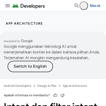
Masuk
APP ARCHITECTURE
Google menggunakan teknologi AI untuk
menerjemahkan konten ke dalam bahasa pilihan Anda.
Terjemahan AI mungkin mengandung kesalahan.
Android Developers
Design & Plan
App architecture
Apakah informasi ini membantu?