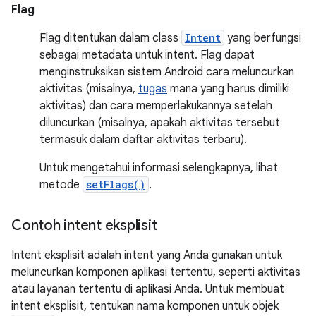
Flag
Flag ditentukan dalam class
Intent
yang berfungsi
sebagai metadata untuk intent. Flag dapat
menginstruksikan sistem Android cara meluncurkan
aktivitas (misalnya,
tugas
mana yang harus dimiliki
aktivitas) dan cara memperlakukannya setelah
diluncurkan (misalnya, apakah aktivitas tersebut
termasuk dalam daftar aktivitas terbaru).
Untuk mengetahui informasi selengkapnya, lihat
metode
setFlags()
.
Contoh intent eksplisit
Intent eksplisit adalah intent yang Anda gunakan untuk
meluncurkan komponen aplikasi tertentu, seperti aktivitas
atau layanan tertentu di aplikasi Anda. Untuk membuat
intent eksplisit, tentukan nama komponen untuk objek