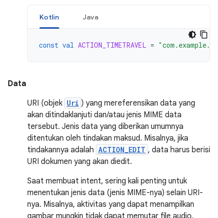
Kotlin
Java
const
val
ACTION_TIMETRAVEL
=
"com.example.a
Data
URI (objek
Uri
) yang mereferensikan data yang
akan ditindaklanjuti dan/atau jenis MIME data
tersebut. Jenis data yang diberikan umumnya
ditentukan oleh tindakan maksud. Misalnya, jika
tindakannya adalah
ACTION_EDIT
, data harus berisi
URI dokumen yang akan diedit.
Saat membuat intent, sering kali penting untuk
menentukan jenis data (jenis MIME-nya) selain URI-
nya. Misalnya, aktivitas yang dapat menampilkan
gambar mungkin tidak dapat memutar file audio,