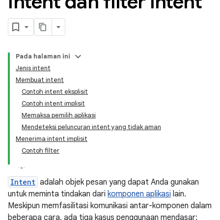
Intent dan filter intent
Pada halaman ini
Jenis intent
Membuat intent
Contoh intent eksplisit
Contoh intent implisit
Memaksa pemilih aplikasi
Mendeteksi peluncuran intent yang tidak aman
Menerima intent implisit
Contoh filter
Intent
adalah objek pesan yang dapat Anda gunakan
untuk meminta tindakan dari
komponen aplikasi
lain.
Meskipun memfasilitasi komunikasi antar-komponen dalam
beberapa cara, ada tiga kasus penggunaan mendasar: