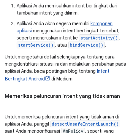
Aplikasi Anda memisahkan intent bertingkat dari
tambahan intent yang dikirim.
Aplikasi Anda akan segera memulai
komponen
aplikasi
menggunakan intent bertingkat tersebut,
seperti meneruskan intent ke
startActivity()
,
startService()
, atau
bindService()
.
Untuk mengetahui detail selengkapnya tentang cara
mengidentifikasi situasi ini dan melakukan perubahan pada
aplikasi Anda, baca postingan blog tentang
Intent
Bertingkat Android
di Medium.
Memeriksa peluncuran intent yang tidak aman
Untuk memeriksa peluncuran intent yang tidak aman di
aplikasi Anda, panggil
detectUnsafeIntentLaunch()
saat Anda mengonfigurasi
VmPolicy
, seperti yang