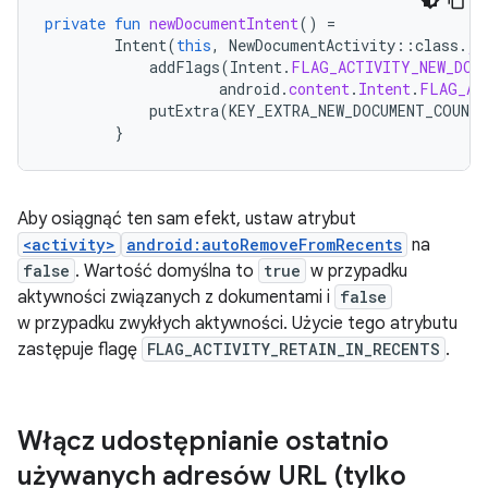
private
fun
newDocumentIntent
()
=
Intent
(
this
,
NewDocumentActivity
::
class
.
ja
addFlags
(
Intent
.
FLAG_ACTIVITY_NEW_DOC
android
.
content
.
Intent
.
FLAG_AC
putExtra
(
KEY_EXTRA_NEW_DOCUMENT_COUNTE
}
Aby osiągnąć ten sam efekt, ustaw atrybut
<activity>
android:autoRemoveFromRecents
na
false
. Wartość domyślna to
true
w przypadku
aktywności związanych z dokumentami i
false
w przypadku zwykłych aktywności. Użycie tego atrybutu
zastępuje flagę
FLAG_ACTIVITY_RETAIN_IN_RECENTS
.
Włącz udostępnianie ostatnio
używanych adresów URL (tylko