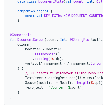
data
class
DocumentState
(
val
count
:
Int
,
@Stri
companion
object
{
const
val
KEY_EXTRA_NEW_DOCUMENT_COUNTER
=
}
}
@Composable
fun
DocumentScreen
(
count
:
Int
,
@StringRes
textResI
Column
(
modifier
=
Modifier
.
fillMaxSize
()
.
padding
(
16.
dp
),
verticalArrangement
=
Arrangement
.
Center
)
{
// UI reacts to whichever string resource 
Text
(
text
=
stringResource
(
id
=
textResId
)
Spacer
(
modifier
=
Modifier
.
height
(
8.
dp
))
Text
(
text
=
"Counter: 
$
count
"
)
}
}