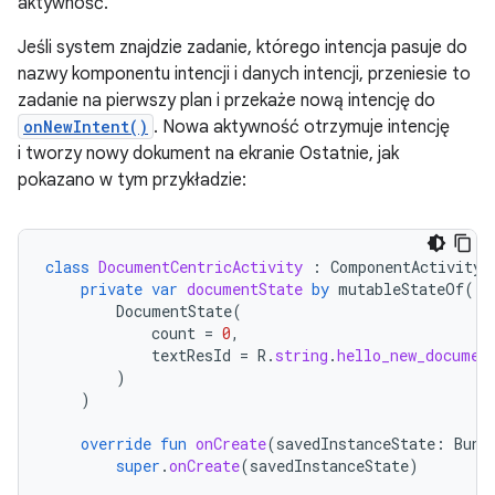
aktywność.
Jeśli system znajdzie zadanie, którego intencja pasuje do
nazwy komponentu intencji i danych intencji, przeniesie to
zadanie na pierwszy plan i przekaże nową intencję do
onNewIntent()
. Nowa aktywność otrzymuje intencję
i tworzy nowy dokument na ekranie Ostatnie, jak
pokazano w tym przykładzie:
class
DocumentCentricActivity
:
ComponentActivity
(
private
var
documentState
by
mutableStateOf
(
DocumentState
(
count
=
0
,
textResId
=
R
.
string
.
hello_new_documen
)
)
override
fun
onCreate
(
savedInstanceState
:
Bund
super
.
onCreate
(
savedInstanceState
)