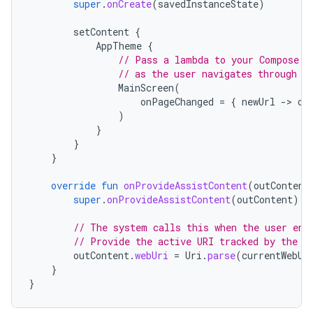
super
.
onCreate
(
savedInstanceState
)
setContent
{
AppTheme
{
// Pass a lambda to your Compose U
// as the user navigates through y
MainScreen
(
onPageChanged
=
{
newUrl
-
>
cu
)
}
}
}
override
fun
onProvideAssistContent
(
outContent
super
.
onProvideAssistContent
(
outContent
)
// The system calls this when the user ent
// Provide the active URI tracked by the C
outContent
.
webUri
=
Uri
.
parse
(
currentWebUr
}
}