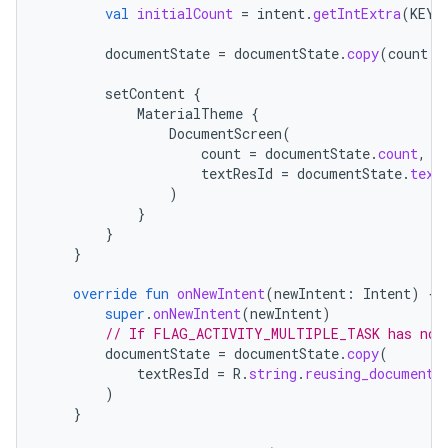
val
initialCount
=
intent
.
getIntExtra
(
KEY_
documentState
=
documentState
.
copy
(
count
=
setContent
{
MaterialTheme
{
DocumentScreen
(
count
=
documentState
.
count
,
textResId
=
documentState
.
text
)
}
}
}
override
fun
onNewIntent
(
newIntent
:
Intent
)
{
super
.
onNewIntent
(
newIntent
)
// If FLAG_ACTIVITY_MULTIPLE_TASK has not 
documentState
=
documentState
.
copy
(
textResId
=
R
.
string
.
reusing_document_
)
}