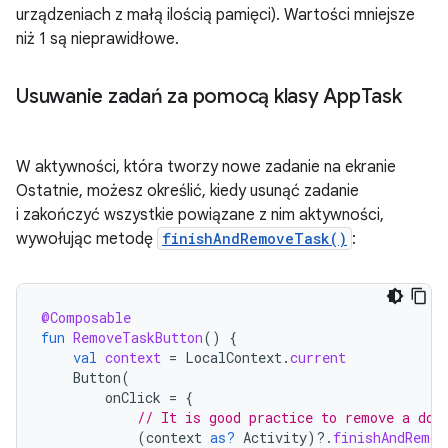
urządzeniach z małą ilością pamięci). Wartości mniejsze
niż 1 są nieprawidłowe.
Usuwanie zadań za pomocą klasy App
Task
W aktywności, która tworzy nowe zadanie na ekranie
Ostatnie, możesz określić, kiedy usunąć zadanie
i zakończyć wszystkie powiązane z nim aktywności,
wywołując metodę
finishAndRemoveTask()
:
@Composable
fun
RemoveTaskButton
()
{
val
context
=
LocalContext
.
current
Button
(
onClick
=
{
// It is good practice to remove a doc
(
context
as?
Activity
)
?.
finishAndRemov