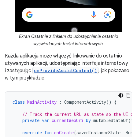
Ekran Ostatnie z linkiem do udostępniania ostatnio
wyświetlanych treści internetowych.
Każda aplikacja może włączyć linkowanie do ostatnio
używanych aplikacji, udostępniając interfejs internetowy
i zastępując
onProvideAssistContent()
, jak pokazano
w tym przykładzie:
class
MainActivity
:
ComponentActivity
()
{
// Track the current URL as state so the UI ca
private
var
currentWebUri
by
mutableStateOf
(
"h
override
fun
onCreate
(
savedInstanceState
:
Bund