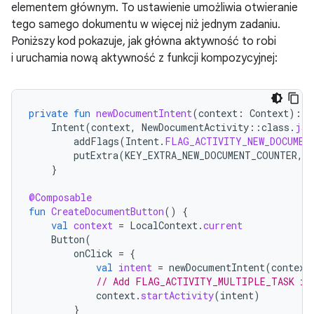
elementem głównym. To ustawienie umożliwia otwieranie
tego samego dokumentu w więcej niż jednym zadaniu.
Poniższy kod pokazuje, jak główna aktywność to robi
i uruchamia nową aktywność z funkcji kompozycyjnej:
private
fun
newDocumentIntent
(
context
:
Context
):
I
Intent
(
context
,
NewDocumentActivity
::
class
.
jav
addFlags
(
Intent
.
FLAG_ACTIVITY_NEW_DOCUMEN
putExtra
(
KEY_EXTRA_NEW_DOCUMENT_COUNTER
,
}
@Composable
fun
CreateDocumentButton
()
{
val
context
=
LocalContext
.
current
Button
(
onClick
=
{
val
intent
=
newDocumentIntent
(
context
// Add FLAG_ACTIVITY_MULTIPLE_TASK if
context
.
startActivity
(
intent
)
}