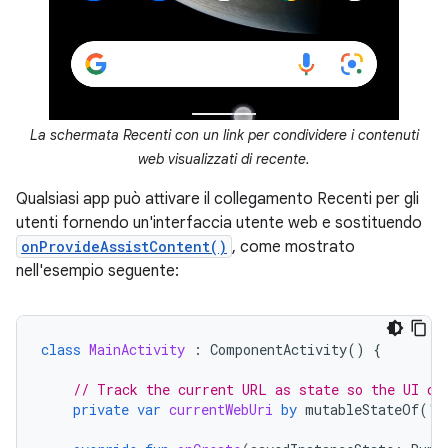
La schermata Recenti con un link per condividere i contenuti
web visualizzati di recente.
Qualsiasi app può attivare il collegamento Recenti per gli
utenti fornendo un'interfaccia utente web e sostituendo
onProvideAssistContent()
, come mostrato
nell'esempio seguente:
class
MainActivity
:
ComponentActivity
()
{
// Track the current URL as state so the UI ca
private
var
currentWebUri
by
mutableStateOf
(
"h