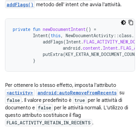
addFlags()
metodo dell' intent che avvia l'attività.
private
fun
newDocumentIntent
()
=
Intent
(
this
,
NewDocumentActivity
::
class
.
ja
addFlags
(
Intent
.
FLAG_ACTIVITY_NEW_DOC
android
.
content
.
Intent
.
FLAG_AC
putExtra
(
KEY_EXTRA_NEW_DOCUMENT_COUNTE
}
Per ottenere lo stesso effetto, imposta l'attributo
<activity>
android:autoRemoveFromRecents
su
false
. Il valore predefinito è
true
per le attività di
documento e
false
per le attività normali. L'utilizzo di
questo attributo sostituisce il flag
FLAG_ACTIVITY_RETAIN_IN_RECENTS
.