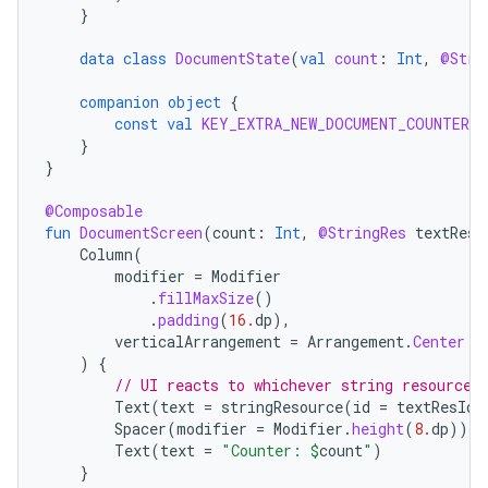
}
data
class
DocumentState
(
val
count
:
Int
,
@Stri
companion
object
{
const
val
KEY_EXTRA_NEW_DOCUMENT_COUNTER
=
}
}
@Composable
fun
DocumentScreen
(
count
:
Int
,
@StringRes
textResI
Column
(
modifier
=
Modifier
.
fillMaxSize
()
.
padding
(
16.
dp
),
verticalArrangement
=
Arrangement
.
Center
)
{
// UI reacts to whichever string resource 
Text
(
text
=
stringResource
(
id
=
textResId
)
Spacer
(
modifier
=
Modifier
.
height
(
8.
dp
))
Text
(
text
=
"Counter: 
$
count
"
)
}