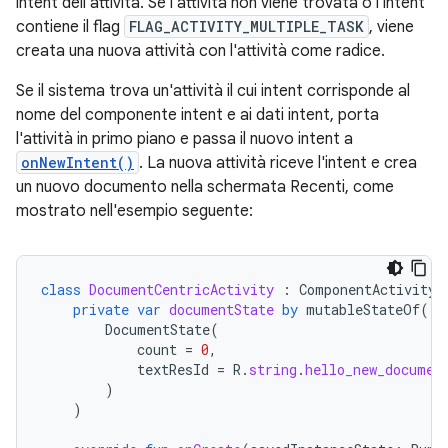
intent dell'attività. Se l'attività non viene trovata o l'intent
contiene il flag
FLAG_ACTIVITY_MULTIPLE_TASK
, viene
creata una nuova attività con l'attività come radice.
Se il sistema trova un'attività il cui intent corrisponde al
nome del componente intent e ai dati intent, porta
l'attività in primo piano e passa il nuovo intent a
onNewIntent()
. La nuova attività riceve l'intent e crea
un nuovo documento nella schermata Recenti, come
mostrato nell'esempio seguente:
class
DocumentCentricActivity
:
ComponentActivity
(
private
var
documentState
by
mutableStateOf
(
DocumentState
(
count
=
0
,
textResId
=
R
.
string
.
hello_new_documen
)
)