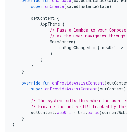
override
fun
onCreate
(
savedInstanceState
:
Bund
super
.
onCreate
(
savedInstanceState
)
setContent
{
AppTheme
{
// Pass a lambda to your Compose U
// as the user navigates through y
MainScreen
(
onPageChanged
=
{
newUrl
-
>
cu
)
}
}
}
override
fun
onProvideAssistContent
(
outContent
super
.
onProvideAssistContent
(
outContent
)
// The system calls this when the user ent
// Provide the active URI tracked by the C
outContent
.
webUri
=
Uri
.
parse
(
currentWebUr
}
}