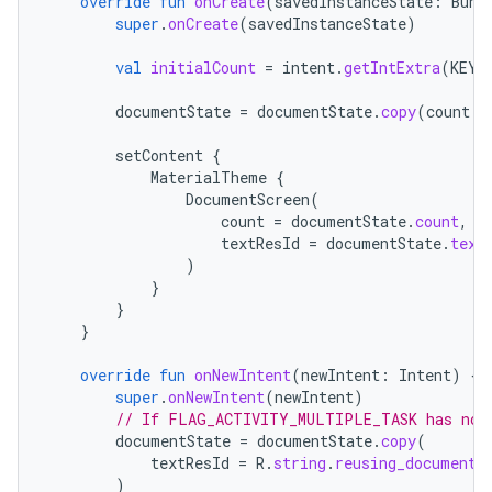
override
fun
onCreate
(
savedInstanceState
:
Bund
super
.
onCreate
(
savedInstanceState
)
val
initialCount
=
intent
.
getIntExtra
(
KEY_
documentState
=
documentState
.
copy
(
count
=
setContent
{
MaterialTheme
{
DocumentScreen
(
count
=
documentState
.
count
,
textResId
=
documentState
.
text
)
}
}
}
override
fun
onNewIntent
(
newIntent
:
Intent
)
{
super
.
onNewIntent
(
newIntent
)
// If FLAG_ACTIVITY_MULTIPLE_TASK has not 
documentState
=
documentState
.
copy
(
textResId
=
R
.
string
.
reusing_document_
)