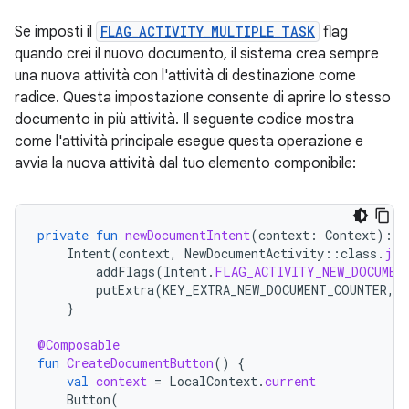
Se imposti il
FLAG_ACTIVITY_MULTIPLE_TASK
flag
quando crei il nuovo documento, il sistema crea sempre
una nuova attività con l'attività di destinazione come
radice. Questa impostazione consente di aprire lo stesso
documento in più attività. Il seguente codice mostra
come l'attività principale esegue questa operazione e
avvia la nuova attività dal tuo elemento componibile:
private
fun
newDocumentIntent
(
context
:
Context
):
I
Intent
(
context
,
NewDocumentActivity
::
class
.
jav
addFlags
(
Intent
.
FLAG_ACTIVITY_NEW_DOCUMEN
putExtra
(
KEY_EXTRA_NEW_DOCUMENT_COUNTER
,
}
@Composable
fun
CreateDocumentButton
()
{
val
context
=
LocalContext
.
current
Button
(