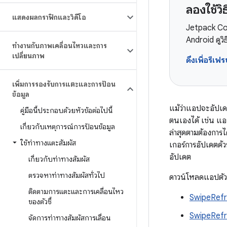
ลองใช้
แสดงผลกราฟิกและวิดีโอ
Jetpack Com
Android ดูว
ทำงานกับภาพเคลื่อนไหวและการ
เปลี่ยนภาพ
ดึงเพื่อรี
เพิ่มการรองรับการแตะและการป้อน
ข้อมูล
แม้ว่าแอปจะอัปเดต
คู่มือนี้ประกอบด้วยหัวข้อต่อไปนี้
ตนเองได้ เช่น แ
เกี่ยวกับเหตุการณ์การป้อนข้อมูล
ล่าสุดตามต้องการได
ใช้ท่าทางแตะสัมผัส
เกอร์การอัปเดตด้
อัปเดต
เกี่ยวกับท่าทางสัมผัส
ตรวจหาท่าทางสัมผัสทั่วไป
ดาวน์โหลดแอปตัวอย่
ติดตามการแตะและการเคลื่อนไหว
SwipeRef
ของตัวชี้
SwipeRefr
จัดการท่าทางสัมผัสการเลื่อน