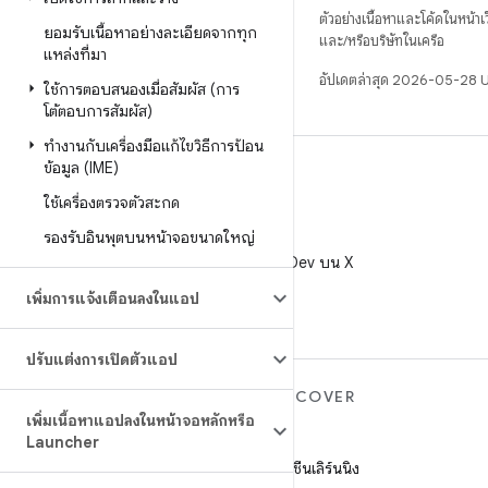
ตัวอย่างเนื้อหาและโค้ดในหน้าเว็
ยอมรับเนื้อหาอย่างละเอียดจากทุก
และ/หรือบริษัทในเครือ
แหล่งที่มา
อัปเดตล่าสุด 2026-05-28 
ใช้การตอบสนองเมื่อสัมผัส (การ
โต้ตอบการสัมผัส)
ทำงานกับเครื่องมือแก้ไขวิธีการป้อน
ข้อมูล (IME)
ใช้เครื่องตรวจตัวสะกด
รองรับอินพุตบนหน้าจอขนาดใหญ่
X
ติดตาม @AndroidDev บน X
เพิ่มการแจ้งเตือนลงในแอป
ปรับแต่งการเปิดตัวแอป
ANDROID เพิ่มเติม
DISCOVER
เพิ่มเนื้อหาแอปลงในหน้าจอหลักหรือ
Android
เกม
Launcher
Android สำหรับองค์กร
แมชชีนเลิร์นนิง