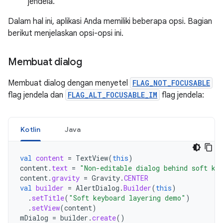
jendela.
Dalam hal ini, aplikasi Anda memiliki beberapa opsi. Bagian
berikut menjelaskan opsi-opsi ini.
Membuat dialog
Membuat dialog dengan menyetel
FLAG_NOT_FOCUSABLE
flag jendela dan
FLAG_ALT_FOCUSABLE_IM
flag jendela:
Kotlin
Java
val
content
=
TextView
(
this
)
content
.
text
=
"Non-editable dialog behind soft ke
content
.
gravity
=
Gravity
.
CENTER
val
builder
=
AlertDialog
.
Builder
(
this
)
.
setTitle
(
"Soft keyboard layering demo"
)
.
setView
(
content
)
mDialog
=
builder
.
create
()