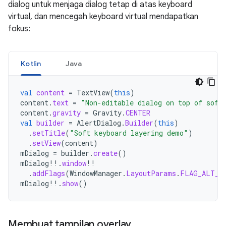
dialog untuk menjaga dialog tetap di atas keyboard
virtual, dan mencegah keyboard virtual mendapatkan
fokus:
Kotlin
Java
val
content
=
TextView
(
this
)
content
.
text
=
"Non-editable dialog on top of soft
content
.
gravity
=
Gravity
.
CENTER
val
builder
=
AlertDialog
.
Builder
(
this
)
.
setTitle
(
"Soft keyboard layering demo"
)
.
setView
(
content
)
mDialog
=
builder
.
create
()
mDialog
!!
.
window
!!
.
addFlags
(
WindowManager
.
LayoutParams
.
FLAG_ALT_F
mDialog
!!
.
show
()
Membuat tampilan overlay