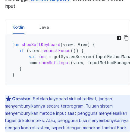
input:
Kotlin
Java
fun
showSoftKeyboard
(
view
:
View
)
{
if
(
view
.
requestFocus
())
{
val
imm
=
getSystemService
(
InputMethodManag
imm
.
showSoftInput
(
view
,
InputMethodManager
.
}
}
Catatan:
Setelah keyboard virtual terlihat, jangan
menyembunyikannya secara terprogram. Tujuan sistem
menyembunyikan metode input saat pengguna menyelesaikan
tugas di kolom teks. Atau, pengguna bisa menyembunyikannya
dengan kontrol sistem, seperti dengan menekan tombol Back