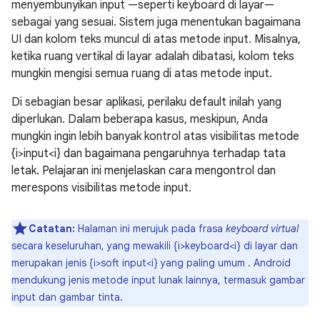
menyembunyikan input —seperti keyboard di layar—
sebagai yang sesuai. Sistem juga menentukan bagaimana
UI dan kolom teks muncul di atas metode input. Misalnya,
ketika ruang vertikal di layar adalah dibatasi, kolom teks
mungkin mengisi semua ruang di atas metode input.
Di sebagian besar aplikasi, perilaku default inilah yang
diperlukan. Dalam beberapa kasus, meskipun, Anda
mungkin ingin lebih banyak kontrol atas visibilitas metode
{i>input<i} dan bagaimana pengaruhnya terhadap tata
letak. Pelajaran ini menjelaskan cara mengontrol dan
merespons visibilitas metode input.
Catatan:
Halaman ini merujuk pada frasa
keyboard virtual
secara keseluruhan, yang mewakili {i>keyboard<i} di layar dan
merupakan jenis {i>soft input<i} yang paling umum . Android
mendukung jenis metode input lunak lainnya, termasuk gambar
input dan gambar tinta.