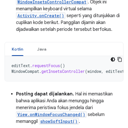
WindowInsetsControllerCompat
. Objek ini
menampilkan keyboard virtual selama
Activity.onCreate()
seperti yang ditunjukkan di
cuplikan kode berikut. Panggilan dijamin akan
dijadwalkan setelah periode tersebut berfokus.
Kotlin
Java
editText
.
requestFocus
()
WindowCompat
.
getInsetsController
(
window
,
editText
)
Posting dapat dijalankan.
Hal ini memastikan
bahwa aplikasi Anda akan menunggu hingga
menerima peristiwa fokus jendela dari
View.onWindowFocusChanged()
sebelum
memanggil
showSoftInput()
.