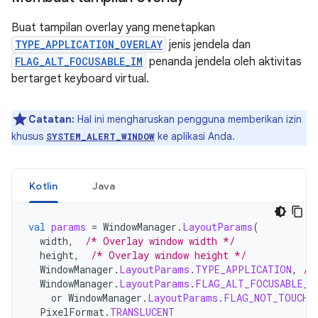
Buat tampilan overlay yang menetapkan
TYPE_APPLICATION_OVERLAY
jenis jendela dan
FLAG_ALT_FOCUSABLE_IM
penanda jendela oleh aktivitas
bertarget keyboard virtual.
Catatan:
Hal ini mengharuskan pengguna memberikan izin
khusus
ke aplikasi Anda.
SYSTEM_ALERT_WINDOW
Kotlin
Java
val
params
=
WindowManager
.
LayoutParams
(
width
,
/* Overlay window width */
height
,
/* Overlay window height */
WindowManager
.
LayoutParams
.
TYPE_APPLICATION
,
/*
WindowManager
.
LayoutParams
.
FLAG_ALT_FOCUSABLE_I
or
WindowManager
.
LayoutParams
.
FLAG_NOT_TOUCH_
PixelFormat
.
TRANSLUCENT