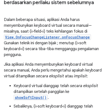
berdasarkan perilaku sistem sebelumnya
Dalam beberapa situasi, aplikasi Anda harus
menyembunyikan keyboard virtual secara manual—
misalnya, saat {i>field<i} teks kehilangan fokus di
View.OnFocusChangeListener.onFocusChange
Gunakan teknik ini dengan bijak ; menutup {i>soft
keyboard<i} secara tiba-tiba mengganggu pengalaman
pengguna.
Jika aplikasi Anda menyembunyikan keyboard virtual
secara manual, Anda perlu mengetahui apakah keyboard
virtual ditampilkan
secara eksplisit
atau
implisit
:
Keyboard virtual dianggap telah
secara eksplisit
ditampilkan setelah panggilan ke
showSoftInput()
.
Sebaliknya, {i>soft keyboard<i} dianggap telah