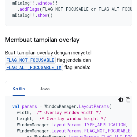
mDialog
!!
.
window
!!
.
addFlags
(
FLAG_NOT_FOCUSABLE
or
FLAG_ALT_FOCUSA
mDialog
!!
.
show
()
Membuat tampilan overlay
Buat tampilan overlay dengan menyetel
FLAG_NOT_FOCUSABLE
flag jendela dan
FLAG_ALT_FOCUSABLE_IM
flag jendela:
Kotlin
Java
val
params
=
WindowManager
.
LayoutParams
(
width
,
/* Overlay window width */
height
,
/* Overlay window height */
WindowManager
.
LayoutParams
.
TYPE_APPLICATION
,
/
WindowManager
.
LayoutParams
.
FLAG_NOT_FOCUSABLE
or
WindowManager
.
LayoutParams
.
FLAG_ALT_FOCU