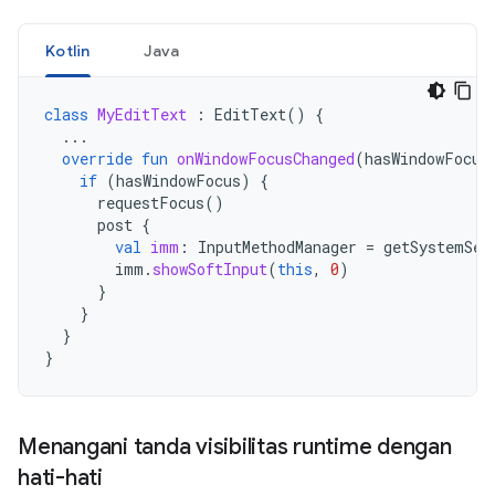
Kotlin
Java
class
MyEditText
:
EditText
()
{
...
override
fun
onWindowFocusChanged
(
hasWindowFocus
if
(
hasWindowFocus
)
{
requestFocus
()
post
{
val
imm
:
InputMethodManager
=
getSystemSer
imm
.
showSoftInput
(
this
,
0
)
}
}
}
}
Menangani tanda visibilitas runtime dengan
hati-hati