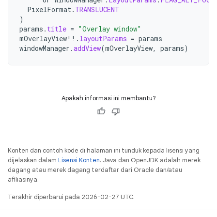
PixelFormat
.
TRANSLUCENT
)
params
.
title
=
"Overlay window"
mOverlayView
!!
.
layoutParams
=
params
windowManager
.
addView
(
mOverlayView
,
params
)
Apakah informasi ini membantu?
Konten dan contoh kode di halaman ini tunduk kepada lisensi yang
dijelaskan dalam
Lisensi Konten
. Java dan OpenJDK adalah merek
dagang atau merek dagang terdaftar dari Oracle dan/atau
afiliasinya.
Terakhir diperbarui pada 2026-02-27 UTC.