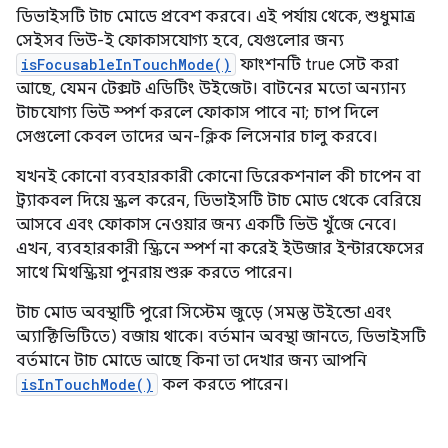
ডিভাইসটি টাচ মোডে প্রবেশ করবে। এই পর্যায় থেকে, শুধুমাত্র
সেইসব ভিউ-ই ফোকাসযোগ্য হবে, যেগুলোর জন্য
isFocusableInTouchMode()
ফাংশনটি true সেট করা
আছে, যেমন টেক্সট এডিটিং উইজেট। বাটনের মতো অন্যান্য
টাচযোগ্য ভিউ স্পর্শ করলে ফোকাস পাবে না; চাপ দিলে
সেগুলো কেবল তাদের অন-ক্লিক লিসেনার চালু করবে।
যখনই কোনো ব্যবহারকারী কোনো ডিরেকশনাল কী চাপেন বা
ট্র্যাকবল দিয়ে স্ক্রল করেন, ডিভাইসটি টাচ মোড থেকে বেরিয়ে
আসবে এবং ফোকাস নেওয়ার জন্য একটি ভিউ খুঁজে নেবে।
এখন, ব্যবহারকারী স্ক্রিনে স্পর্শ না করেই ইউজার ইন্টারফেসের
সাথে মিথস্ক্রিয়া পুনরায় শুরু করতে পারেন।
টাচ মোড অবস্থাটি পুরো সিস্টেম জুড়ে (সমস্ত উইন্ডো এবং
অ্যাক্টিভিটিতে) বজায় থাকে। বর্তমান অবস্থা জানতে, ডিভাইসটি
বর্তমানে টাচ মোডে আছে কিনা তা দেখার জন্য আপনি
isInTouchMode()
কল করতে পারেন।