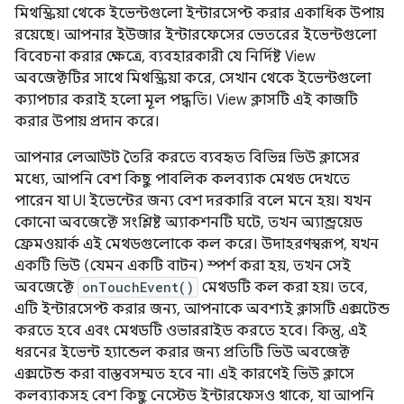
মিথস্ক্রিয়া থেকে ইভেন্টগুলো ইন্টারসেপ্ট করার একাধিক উপায়
রয়েছে। আপনার ইউজার ইন্টারফেসের ভেতরের ইভেন্টগুলো
বিবেচনা করার ক্ষেত্রে, ব্যবহারকারী যে নির্দিষ্ট View
অবজেক্টটির সাথে মিথস্ক্রিয়া করে, সেখান থেকে ইভেন্টগুলো
ক্যাপচার করাই হলো মূল পদ্ধতি। View ক্লাসটি এই কাজটি
করার উপায় প্রদান করে।
আপনার লেআউট তৈরি করতে ব্যবহৃত বিভিন্ন ভিউ ক্লাসের
মধ্যে, আপনি বেশ কিছু পাবলিক কলব্যাক মেথড দেখতে
পারেন যা UI ইভেন্টের জন্য বেশ দরকারি বলে মনে হয়। যখন
কোনো অবজেক্টে সংশ্লিষ্ট অ্যাকশনটি ঘটে, তখন অ্যান্ড্রয়েড
ফ্রেমওয়ার্ক এই মেথডগুলোকে কল করে। উদাহরণস্বরূপ, যখন
একটি ভিউ (যেমন একটি বাটন) স্পর্শ করা হয়, তখন সেই
অবজেক্টে
onTouchEvent()
মেথডটি কল করা হয়। তবে,
এটি ইন্টারসেপ্ট করার জন্য, আপনাকে অবশ্যই ক্লাসটি এক্সটেন্ড
করতে হবে এবং মেথডটি ওভাররাইড করতে হবে। কিন্তু, এই
ধরনের ইভেন্ট হ্যান্ডেল করার জন্য প্রতিটি ভিউ অবজেক্ট
এক্সটেন্ড করা বাস্তবসম্মত হবে না। এই কারণেই ভিউ ক্লাসে
কলব্যাকসহ বেশ কিছু নেস্টেড ইন্টারফেসও থাকে, যা আপনি