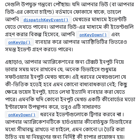
সেগুলি উপযুক্ত গন্তব্যে পৌঁছায়। যদি আপনার ভিউ (বা আপনার
ভিউ-এর কোনো চাইল্ড) বর্তমানে ফোকাসে থাকে, তাহলে
আপনি
মেথডের মাধ্যমে ইভেন্টটি
dispatchKeyEvent()
যেতে দেখতে পাবেন। আপনার ভিউ-এর মাধ্যমে কী ইভেন্টগুলি
গ্রহণ করার বিকল্প হিসেবে, আপনি
এবং
onKeyDown()
ব্যবহার করে আপনার অ্যাক্টিভিটির ভিতরেও
onKeyUp()
সমস্ত ইভেন্ট গ্রহণ করতে পারেন।
এছাড়াও, আপনার অ্যাপ্লিকেশনের জন্য টেক্সট ইনপুট নিয়ে
ভাবার সময় মনে রাখবেন যে, অনেক ডিভাইসে শুধুমাত্র
সফটওয়্যার ইনপুট মেথড থাকে। এই ধরনের মেথডগুলো যে
কী-ভিত্তিক হতেই হবে এমন কোনো বাধ্যবাধকতা নেই; কিছু
ক্ষেত্রে ভয়েস ইনপুট, হাতে লেখা ইত্যাদি ব্যবহার করা যেতে
পারে। এমনকি যদি কোনো ইনপুট মেথড একটি কীবোর্ডের মতো
ইন্টারফেস উপস্থাপন করে, তবুও এটি সাধারণত
ধরনের ইভেন্টগুলোকে ট্রিগার করবে
না
।
onKeyDown()
আপনার অ্যাপ্লিকেশনটিকে হার্ডওয়্যার কীবোর্ডযুক্ত ডিভাইসের
মধ্যে সীমাবদ্ধ রাখতে না চাইলে, এমন কোনো UI তৈরি করা
উচিত নয় যা নিয়ন্ত্রণের জন্য নির্দিষ্ট কী চাপার প্রয়োজন হয়।