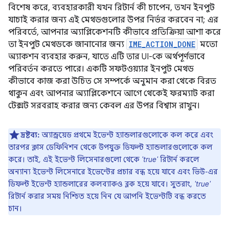
বিশেষ করে, ব্যবহারকারী যখন রিটার্ন কী চাপেন, তখন ইনপুট
যাচাই করার জন্য এই মেথডগুলোর উপর নির্ভর করবেন না; এর
পরিবর্তে, আপনার অ্যাপ্লিকেশনটি কীভাবে প্রতিক্রিয়া আশা করে
তা ইনপুট মেথডকে জানানোর জন্য
IME_ACTION_DONE
মতো
অ্যাকশন ব্যবহার করুন, যাতে এটি তার UI-কে অর্থপূর্ণভাবে
পরিবর্তন করতে পারে। একটি সফটওয়্যার ইনপুট মেথড
কীভাবে কাজ করা উচিত সে সম্পর্কে অনুমান করা থেকে বিরত
থাকুন এবং আপনার অ্যাপ্লিকেশনে আগে থেকেই ফরম্যাট করা
টেক্সট সরবরাহ করার জন্য কেবল এর উপর বিশ্বাস রাখুন।
দ্রষ্টব্য:
অ্যান্ড্রয়েড প্রথমে ইভেন্ট হ্যান্ডলারগুলোকে কল করে এবং
তারপর ক্লাস ডেফিনিশন থেকে উপযুক্ত ডিফল্ট হ্যান্ডলারগুলোকে কল
করে। তাই, এই ইভেন্ট লিসেনারগুলো থেকে
'true'
রিটার্ন করলে
অন্যান্য ইভেন্ট লিসেনারে ইভেন্টের প্রচার বন্ধ হয়ে যাবে এবং ভিউ-এর
ডিফল্ট ইভেন্ট হ্যান্ডলারের কলব্যাকও ব্লক হয়ে যাবে। সুতরাং,
'true'
রিটার্ন করার সময় নিশ্চিত হয়ে নিন যে আপনি ইভেন্টটি বন্ধ করতে
চান।