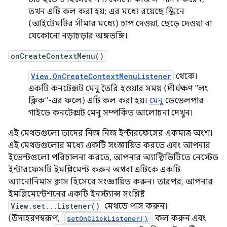
তখন এটি কল করা হয়; এর মধ্যে রয়েছে স্ক্রিনে
(আইটেমটির সীমার মধ্যে) চাপ দেওয়া, ছেড়ে দেওয়া বা
যেকোনো নড়াচড়ার অঙ্গভঙ্গি।
onCreateContextMenu()
View.OnCreateContextMenuListener
থেকে।
একটি কনটেক্সট মেনু তৈরি হওয়ার সময় (দীর্ঘক্ষণ "লং
ক্লিক"-এর ফলে) এটি কল করা হয়।
মেনু
ডেভেলপার
গাইডে কনটেক্সট মেনু সম্পর্কিত আলোচনা দেখুন।
এই মেথডগুলো তাদের নিজ নিজ ইন্টারফেসের একমাত্র অংশ।
এই মেথডগুলোর মধ্যে একটি সংজ্ঞায়িত করতে এবং আপনার
ইভেন্টগুলো পরিচালনা করতে, আপনার অ্যাক্টিভিটিতে নেস্টেড
ইন্টারফেসটি ইমপ্লিমেন্ট করুন অথবা এটিকে একটি
অ্যানোনিমাস ক্লাস হিসেবে সংজ্ঞায়িত করুন। তারপর, আপনার
ইমপ্লিমেন্টেশনের একটি ইনস্ট্যান্স সংশ্লিষ্ট
View.set...Listener()
মেথডে পাস করুন।
(উদাহরণস্বরূপ,
কল করুন এবং
setOnClickListener()