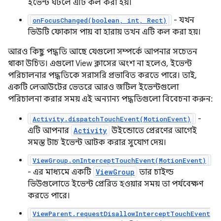
ইভেন্ট ঘটলে এটি কল করা হয়।
- যখন
onFocusChanged(boolean, int, Rect)
ভিউটি ফোকাস পায় বা হারায় তখন এটি কল করা হয়।
আরও কিছু পদ্ধতি আছে যেগুলো সম্পর্কে আপনার সচেতন
থাকা উচিত। এগুলো View ক্লাসের অংশ না হলেও, ইভেন্ট
পরিচালনার পদ্ধতিকে সরাসরি প্রভাবিত করতে পারে। তাই,
একটি লেআউটের ভেতরে আরও জটিল ইভেন্টগুলো
পরিচালনা করার সময় এই অন্যান্য পদ্ধতিগুলো বিবেচনা করুন:
-
Activity.dispatchTouchEvent(MotionEvent)
এটি আপনার
Activity
উইন্ডোতে প্রেরণের আগেই
সমস্ত টাচ ইভেন্ট আটক করার সুযোগ দেয়।
ViewGroup.onInterceptTouchEvent(MotionEvent)
- এর মাধ্যমে একটি
ViewGroup
তার চাইল্ড
ভিউগুলোতে ইভেন্ট প্রেরিত হওয়ার সময় তা পর্যবেক্ষণ
করতে পারে।
ViewParent.requestDisallowInterceptTouchEvent