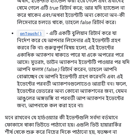
অর্থাৎ, ইভেন্টটি হ্যান্ডেল করা হয়ে গেলে এবং এখানেই
থেমে গেলে এটি
true
রিটার্ন করে; আর যদি হ্যান্ডেল না
করে থাকেন এবং/অথবা ইভেন্টটি অন্য কোনো অন-কী
লিসেনারে চলতে থাকে, তাহলে
false
রিটার্ন করে।
- এটি একটি বুলিয়ান রিটার্ন করে যা
onTouch()
নির্দেশ করে যে আপনার লিসেনার এই ইভেন্টটি গ্রহণ
করবে কি না। গুরুত্বপূর্ণ বিষয় হলো, এই ইভেন্টের
একাধিক অ্যাকশন থাকতে পারে যা একে অপরের পরে
আসে। সুতরাং, ডাউন অ্যাকশন ইভেন্টটি পাওয়ার পর যদি
আপনি
ফলস (false)
রিটার্ন করেন, তাহলে আপনি
বোঝাচ্ছেন যে আপনি ইভেন্টটি গ্রহণ করেননি এবং এই
ইভেন্টের পরবর্তী অ্যাকশনগুলোতেও আগ্রহী নন। ফলে,
ইভেন্টের ভেতরের অন্য কোনো অ্যাকশনের জন্য, যেমন
আঙুলের অঙ্গভঙ্গি বা পরবর্তী আপ অ্যাকশন ইভেন্টের
জন্য, আপনাকে কল করা হবে না।
মনে রাখবেন যে হার্ডওয়্যার কী ইভেন্টগুলি সর্বদা বর্তমানে
ফোকাসে থাকা ভিউতে পাঠানো হয়। এগুলি ভিউ হায়ারার্কির
শীর্ষ থেকে শুরু করে নিচের দিকে পাঠানো হয়, যতক্ষণ না