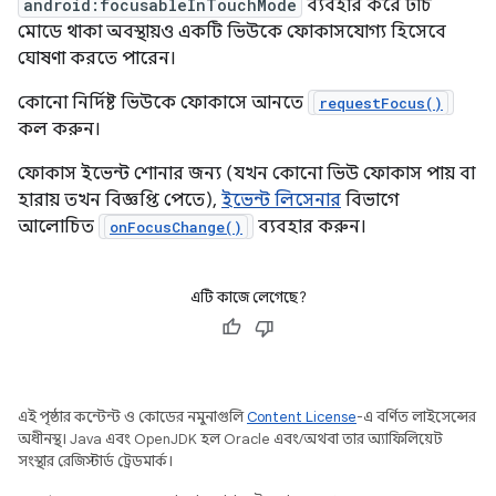
android:focusableInTouchMode
ব্যবহার করে টাচ
মোডে থাকা অবস্থায়ও একটি ভিউকে ফোকাসযোগ্য হিসেবে
ঘোষণা করতে পারেন।
কোনো নির্দিষ্ট ভিউকে ফোকাসে আনতে
requestFocus()
কল করুন।
ফোকাস ইভেন্ট শোনার জন্য (যখন কোনো ভিউ ফোকাস পায় বা
হারায় তখন বিজ্ঞপ্তি পেতে),
ইভেন্ট লিসেনার
বিভাগে
আলোচিত
ব্যবহার করুন।
onFocusChange()
এটি কাজে লেগেছে?
এই পৃষ্ঠার কন্টেন্ট ও কোডের নমুনাগুলি
Content License
-এ বর্ণিত লাইসেন্সের
অধীনস্থ। Java এবং OpenJDK হল Oracle এবং/অথবা তার অ্যাফিলিয়েট
সংস্থার রেজিস্টার্ড ট্রেডমার্ক।