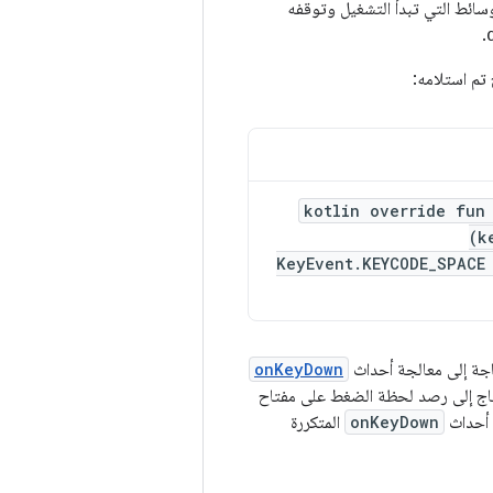
سائط التي تبدأ التشغيل وتوقفه
.
تم استلامه:
kotlin override fun
(k
KeyEvent.KEYCODE_SPACE
اجة إلى معالجة أحداث
onKeyDown
حتاج إلى رصد لحظة الضغط على مفتاح
 أحداث
onKeyDown
المتكررة