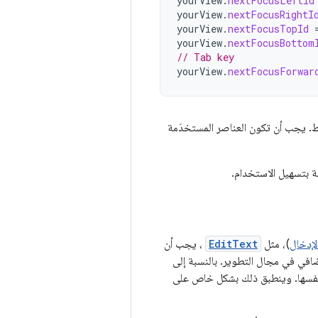
yourView
.
nextFocusLeftId
yourView
.
nextFocusRightI
yourView
.
nextFocusTopId
yourView
.
nextFocusBottom
// Tab key
yourView
.
nextFocusForwar
. يجب أن تكون العناصر المستخدَمة
ة بتسهيل الاستخدام.
لإدخال
)، مثل
EditText
، يجب أن
ضافي في مجال التطوير. بالنسبة إلى
 بنفسها. وينطبق ذلك بشكل خاص على