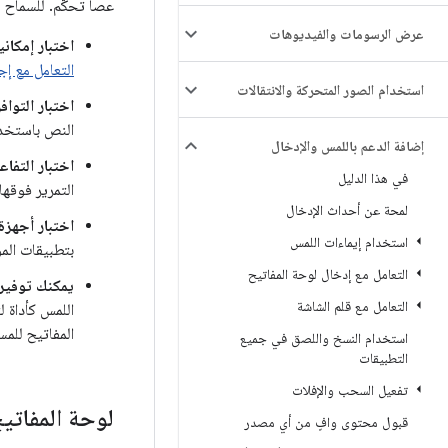
عصا تحكّم. للسماح لت
عرض الرسومات والفيديوهات
اختبار إمكان
التعامل مع إج
استخدام الصور المتحركة والانتقالات
اختبار التواف
النص باستخد
إضافة الدعم باللمس والإدخال
اختبار التفا
في هذا الدليل
التمرير فوقه
لمحة عن أحداث الإدخال
اختبار أجهزة
استخدام إيماءات اللمس
بتطبيقات ال
التعامل مع إدخال لوحة المفاتيح
يمكنك توفير 
التعامل مع قلم الشاشة
اللمس كأداة 
المفاتيح للم
استخدام النسخ واللصق في جميع
التطبيقات
تفعيل السحب والإفلات
لوحة المفاتي
قبول محتوى وافٍ من أي مصدر