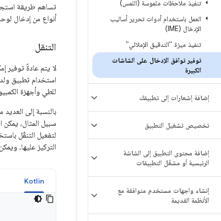
تنفيذ ملاحظات ملموسة (اللمس)
تساهم طريقة استجاب
أنواع من إدخال لوحة
العمل باستخدام أدوات تحرير أساليب
الإدخال (IME)
تنفيذ ميزة "التدقيق الإملائي"
التنقل
توفير توافق الإدخال على الشاشات
لا يتم عادةً توفير إ
الكبيرة
استخدام تطبيق ولديه
للطي وأجهزة الكمبيو
إضافة إشعارات إلى تطبيقك
سبيل المثال، يمكن ا
تخصيص تشغيل التطبيق
لتفعيل التنقّل باستخ
التركيز عليها، ويمكن إج
إضافة محتوى التطبيق إلى الشاشة
الرئيسية أو مشغّل التطبيقات
a
Kotlin
إنشاء واجهات مستخدم متوافقة مع
الأنظمة القديمة