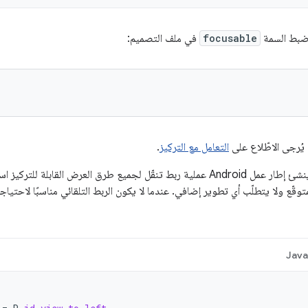
 ضبط السمة
focusable
في ملف التصميم:
 يُرجى الاطّلاع على
التعامل مع التركيز
.
عند تفعيل التركيز، ينشئ إطار عمل Android عملية ربط تنقّل لجميع طرق العرض الق
متوقّع ولا يتطلّب أي تطوير إضافي. عندما لا يكون الربط التلقائي مناسبًا لاحتياج
Jav