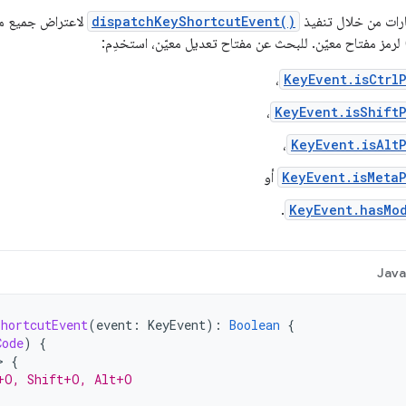
رات من خلال تنفيذ
dispatchKeyShortcutEvent()
لاعتراض جميع مج
 لرمز مفتاح معيّن. للبحث عن مفتاح تعديل معيّن، استخدِم:
،
KeyEvent.isCtrl
،
KeyEvent.isShift
،
KeyEvent.isAlt
KeyEvent.isMeta
أو
.
KeyEvent.hasMo
Jav
ShortcutEvent
(
event
:
KeyEvent
):
Boolean
{
Code
)
{
>
{
+O, Shift+O, Alt+O