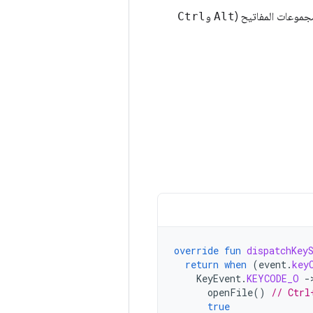
موعات المفاتيح (
Alt
و
Ctrl
override
fun
dispatchKey
return
when
(
event
.
key
KeyEvent
.
KEYCODE_O
-
openFile
()
// Ctrl
true