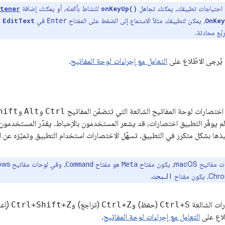
ى احتياجات تطبيقك، يمكنك تجاهل
للنشاط بأكمله، أو يمكنك إضافة
stener
onKeyUp()
، يمكن لتطبيقك مثلاً الاستماع إلى الضغط على المفتاح
في
م
EditText
Enter
OnKey
ّع محادثة.
 يُرجى الاطّلاع على
التعامل مع إجراءات لوحة المفاتيح
.
 اختصارات لوحة المفاتيح الشائعة التي تتضمّن المفاتيح
Ctrl
و
Alt
و
hift
لم يوفّر التطبيق اختصارات، قد يشعر المستخدمون بالإحباط. يقدّر المستخدمون 
فيذها بشكل متكرر في التطبيق. تسهّل الاختصارات استخدام التطبيق وتميّزه عن ا
 macOS، يكون مفتاح
هو مفتاح
، وفي لوحات مفاتيح Windows، يكون مفتاح
Command
Meta
.
البحث
ات الشائعة
Ctrl+S
(حفظ) و
Ctrl+Z
(تراجع) و
Ctrl+Shift+Z
(إعا
ّلاع على
التعامل مع إجراءات لوحة المفاتيح
.