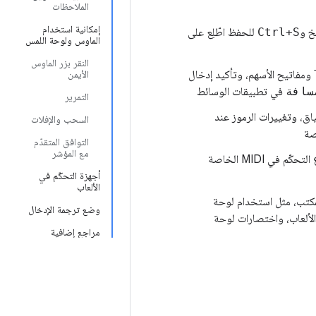
الملاحظات
إمكانية استخدام
خ و
Ctrl+S
للحفظ اطّلِع على
الماوس ولوحة اللمس
النقر بزر الماوس
ومفاتيح الأسهم، وتأكيد إدخال
الأيمن
سافة
في تطبيقات الوسائط
التمرير
ياق، وتغييرات الرموز عند
السحب والإفلات
صة
التوافق المتقدّم
مع المؤشر
، مثل القلم الرقمي وأذرع التحكّم في الألعاب وأذرع التحكّم في MIDI الخاصة
أجهزة التحكّم في
الألعاب
كتب، مثل استخدام لوحة
وضع ترجمة الإدخال
لألعاب، واختصارات لوحة
مراجع إضافية