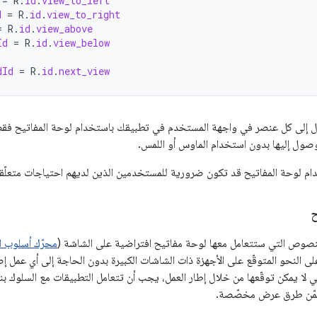
=
R
.
id
.
view_to_left
d
=
R
.
id
.
view_to_right
=
R
.
id
.
view_above
Id
=
R
.
id
.
view_below
dId
=
R
.
id
.
next_view
صول إلى كل عنصر في واجهة المستخدم في تطبيقك باستخدام لوحة المفاتيح فقط
وصول إليها بدون استخدام الماوس أو اللمس.
تخدام لوحة المفاتيح قد تكون ضرورية للمستخدمين الذين لديهم احتياجات متعلّق
ح
لنصوص التي ستتعامل معها لوحة مفاتيح افتراضية على الشاشة (
محرّك أسلوب ا
 النحو المتوقّع على الأجهزة ذات الشاشات الكبيرة بدون الحاجة إلى أي عمل إ
ي لا يمكن توقّعها من خلال إطار العمل، يجب أن تتعامل التطبيقات مع السلوك
ضمّن طرق عرض مخصّصة.