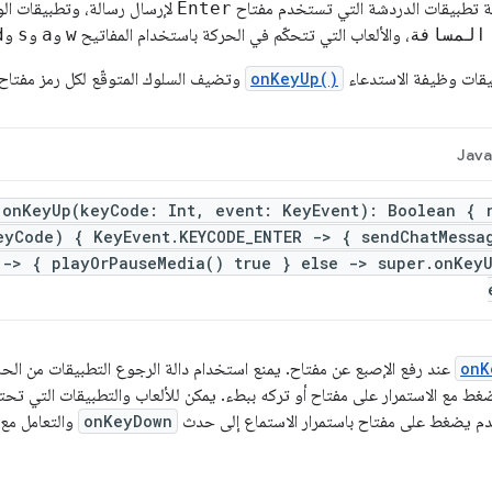
ة تطبيقات الدردشة التي تستخدم مفتاح
Enter
لإرسال رسالة، وتطبيقات الو
المسافة
، والألعاب التي تتحكّم في الحركة باستخدام المفاتيح
w
و
a
و
s
و
d
يقات وظيفة الاستدعاء
onKeyUp()
وتضيف السلوك المتوقّع لكل رمز مفتاح 
Jav
 onKeyUp(keyCode: Int, event: KeyEvent): Boolean { 
eyCode) { KeyEvent.KEYCODE_ENTER -> { sendChatMessa
 -> { playOrPauseMedia() true } else -> super.onKey
onK
عند رفع الإصبع عن مفتاح. يمنع استخدام دالة الرجوع التطبيقات من الح
ضغط مع الاستمرار على مفتاح أو تركه ببطء. يمكن للألعاب والتطبيقات التي ت
تخدم يضغط على مفتاح باستمرار الاستماع إلى حدث
onKeyDown
والتعامل مع