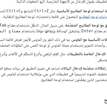
طبيقك بقبول الإدخال من الأجهزة الخارجية، اتّبِع الخطوات التالية:
ية استخدام لوحة المفاتيح الأساسية
، مثل
Ctrl+Z
للتراجع و
Ctrl+C
للنس
راءات لوحة المفاتيح
للحصول على قائمة باختصارات لوحة المفاتيح التلقائية.
ق مع لوحة المفاتيح المتقدّمة
، على سبيل المثال، التنقّل باستخدام مفتاح
Tab
ام مفتاح
Enter
، وتشغيل الوسائط وإيقافها مؤقتًا باستخدام
مفتاح الم
علات الأساسية مع الماوس
، بما في ذلك النقر بزر الماوس الأيمن لعرض قائمة الس
ا، وأحداث التمرير باستخدام عجلة الماوس أو لوحة اللمس على المكوّنات المخصّ
 الإدخال الخاصة بالتطبيقات
موسيقى
إمكانات متقدّمة لإدخال البيانات
تساعد في تمييز التطبيق في بيئات سطح الم
لتخفيف الصوت تدريجيًا في تطبيقات الدي جي، وإمكانية استخدام الماوس في ا
ستخدمين الذين يفضّلون استخدام لوحة المفاتيح.
ح