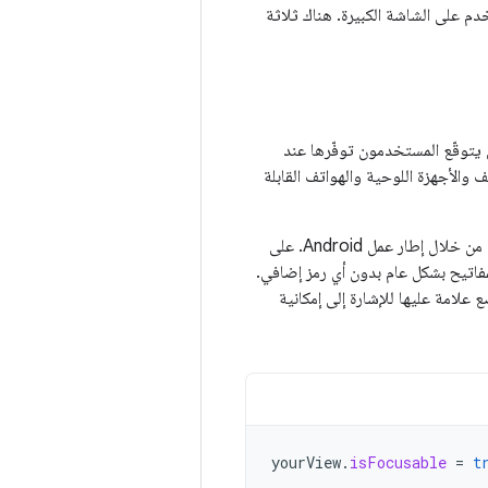
 على الشاشة الكبيرة. هناك ثلاثة
ن يتوقّع المستخدمون توفّرها عند
والأجهزة اللوحية والهواتف القابلة
بالنسبة إلى العديد من التطبيقات، يتم التعامل مع التنقّل باستخدام مفتاح السهم ومفتاح Tab تلقائيًا من خلال إطار عمل Android. على
لمفاتيح بشكل عام بدون أي رمز إضافي.
 علامة عليها للإشارة إلى إمكانية
yourView
.
isFocusable
=
t