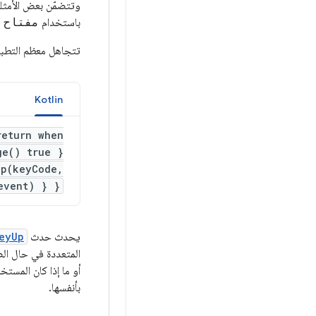
وتتضمّن بعض الأمثل
باستخدام
مفتاح 
تتجاهل معظم التطب
a
Kotlin
return when
ge() true }
Up(keyCode,
event) } }
يحدث حدث
eyUp
المتعددة في حال ال
أو ما إذا كان المس
بأنفسها.