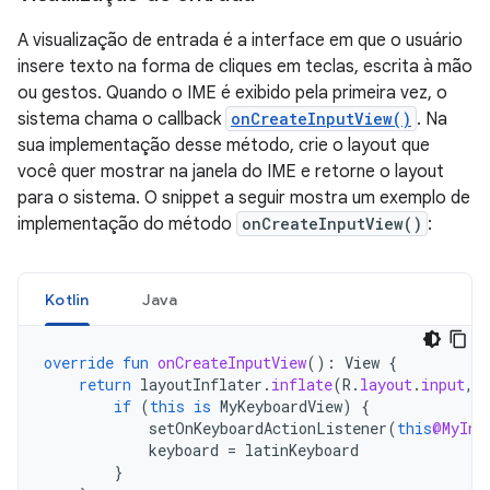
A visualização de entrada é a interface em que o usuário
insere texto na forma de cliques em teclas, escrita à mão
ou gestos. Quando o IME é exibido pela primeira vez, o
sistema chama o callback
onCreateInputView()
. Na
sua implementação desse método, crie o layout que
você quer mostrar na janela do IME e retorne o layout
para o sistema. O snippet a seguir mostra um exemplo de
implementação do método
onCreateInputView()
:
Kotlin
Java
override
fun
onCreateInputView
():
View
{
return
layoutInflater
.
inflate
(
R
.
layout
.
input
,
if
(
this
is
MyKeyboardView
)
{
setOnKeyboardActionListener
(
this
@MyInp
keyboard
=
latinKeyboard
}