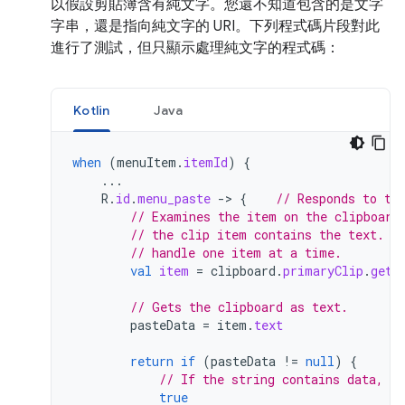
以假設剪貼簿含有純文字。您還不知道包含的是文字
字串，還是指向純文字的 URI。下列程式碼片段對此
進行了測試，但只顯示處理純文字的程式碼：
Kotlin
Java
when
(
menuItem
.
itemId
)
{
...
R
.
id
.
menu_paste
-
>
{
// Responds to th
// Examines the item on the clipboard
// the clip item contains the text. A
// handle one item at a time.
val
item
=
clipboard
.
primaryClip
.
getI
// Gets the clipboard as text.
pasteData
=
item
.
text
return
if
(
pasteData
!=
null
)
{
// If the string contains data, th
true