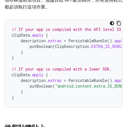
增布林值附加項目。無論目標 API 級別為何，所有應用程式
都必須執行這項作業。
// If your app is compiled with the API level 33 S
clipData
.
apply
{
description
.
extras
=
PersistableBundle
().
apply
putBoolean
(
ClipDescription
.
EXTRA_IS_SENSIT
}
}
// If your app is compiled with a lower SDK.
clipData
.
apply
{
description
.
extras
=
PersistableBundle
().
apply
putBoolean
(
"android.content.extra.IS_SENSI
}
}