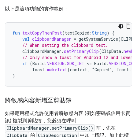
以下是這項功能的實作範例：
fun
textCopyThenPost
(
textCopied
:
String
)
{
val
clipboardManager
=
getSystemService
(
CLIPBO
// When setting the clipboard text.
clipboardManager
.
setPrimaryClip
(
ClipData
.
newPl
// Only show a toast for Android 12 and lower.
if
(
Build
.
VERSION
.
SDK_INT
<
=
Build
.
VERSION_COD
Toast
.
makeText
(
context
,
“
Copied
”
,
Toast
.
LE
}
將敏感內容新增至剪貼簿
如果應用程式允許使用者將敏感內容 (例如密碼或信用卡資
訊) 複製到剪貼簿，您必須在呼叫
ClipboardManager.setPrimaryClip()
前，先在
ClipData
的
ClipDescription
中加上標記。加上此標