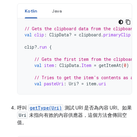
Kotlin
Java
// Gets the clipboard data from the clipboard
val
clip
:
ClipData? 
=
clipboard
.
primaryClip
clip
?.
run
{
// Gets the first item from the clipboard
val
item
:
ClipData
.
Item
=
getItemAt
(
0
)
// Tries to get the item's contents as a 
val
pasteUri
:
Uri? 
=
item
.
uri
呼叫
getType(Uri)
測試 URI 是否為內容 URI。如果
Uri
未指向有效的內容供應器，這個方法會傳回空
值。