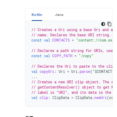
Kotlin
Java
// Creates a Uri using a base Uri and a 
// name. Declares the base URI string.
const
val
CONTACTS
=
"content://com.exam
// Declares a path string for URIs, used 
const
val
COPY_PATH
=
"/copy"
// Declares the Uri to paste to the clipb
val
copyUri
:
Uri
=
Uri
.
parse
(
"
$
CONTACTS
$
...
// Creates a new URI clip object. The sy
// getContentResolver() object to get MI
// label is "URI", and its data is the U
val
clip
:
ClipData
=
ClipData
.
newUri
(
con