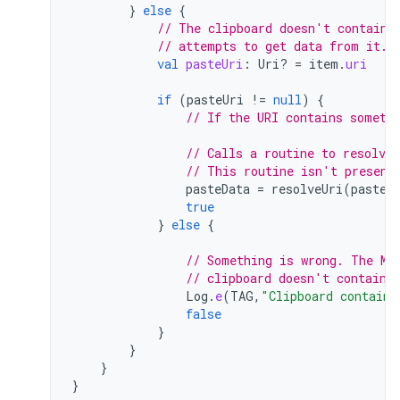
}
else
{
// The clipboard doesn't contain 
// attempts to get data from it.
val
pasteUri
:
Uri? 
=
item
.
uri
if
(
pasteUri
!=
null
)
{
// If the URI contains someth
// Calls a routine to resolve
// This routine isn't present
pasteData
=
resolveUri
(
pasteU
true
}
else
{
// Something is wrong. The MI
// clipboard doesn't contain 
Log
.
e
(
TAG
,
"Clipboard contains
false
}
}
}
}