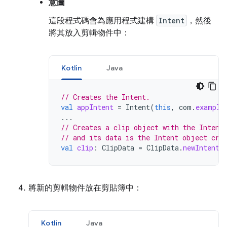
意圖
這段程式碼會為應用程式建構
Intent
，然後
將其放入剪輯物件中：
Kotlin
Java
// Creates the Intent.
val
appIntent
=
Intent
(
this
,
com
.
example
...
// Creates a clip object with the Intent
// and its data is the Intent object cre
val
clip
:
ClipData
=
ClipData
.
newIntent
(
將新的剪輯物件放在剪貼簿中：
Kotlin
Java