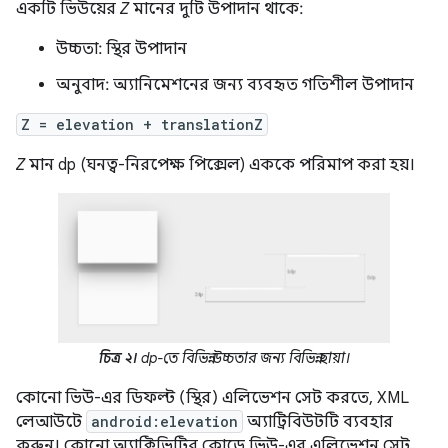
একটি ভিউয়ের
Z
মানের দুটি উপাদান থাকে:
উচ্চতা: স্থির উপাদান
অনুবাদ: অ্যানিমেশনের জন্য ব্যবহৃত গতিশীল উপাদান
Z = elevation + translationZ
Z
মান dp (ঘনত্ব-নিরপেক্ষ পিক্সেল) এককে পরিমাপ করা হয়।
চিত্র ২।
dp-তে বিভিন্ন উচ্চতার জন্য বিভিন্ন ছায়া।
কোনো ভিউ-এর ডিফল্ট (স্থির) এলিভেশন সেট করতে, XML
লেআউটে
android:elevation
অ্যাট্রিবিউটটি ব্যবহার
করুন। কোনো অ্যাক্টিভিটির কোডে ভিউ-এর এলিভেশন সেট