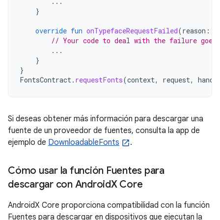
...
}
override
fun
onTypefaceRequestFailed
(
reason
:
I
// Your code to deal with the failure goes
...
}
}
FontsContract
.
requestFonts
(
context
,
request
,
handl
Si deseas obtener más información para descargar una
fuente de un proveedor de fuentes, consulta la app de
ejemplo de
DownloadableFonts
.
Cómo usar la función Fuentes para
descargar con Android
X Core
AndroidX Core proporciona compatibilidad con la función
Fuentes para descargar en dispositivos que ejecutan la