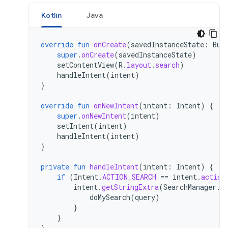
Kotlin
Java
override
fun
onCreate
(
savedInstanceState
:
Bun
super
.
onCreate
(
savedInstanceState
)
setContentView
(
R
.
layout
.
search
)
handleIntent
(
intent
)
}
override
fun
onNewIntent
(
intent
:
Intent
)
{
super
.
onNewIntent
(
intent
)
setIntent
(
intent
)
handleIntent
(
intent
)
}
private
fun
handleIntent
(
intent
:
Intent
)
{
if
(
Intent
.
ACTION_SEARCH
==
intent
.
action
intent
.
getStringExtra
(
SearchManager
.
Q
doMySearch
(
query
)
}
}
}