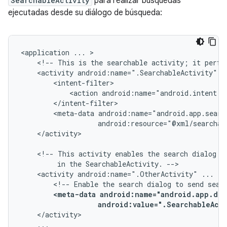
SearchableActivity
para realizar búsquedas
ejecutadas desde su diálogo de búsqueda:
<application
...
<!--
This
is
the
searchable
activity;
it
perfo
<activity
android:name=".SearchableActivity"
<action
android:name="android.intent.a
<meta-data
</activity>

<!--
This
activity
enables
the
search
dialog
t
in
the
SearchableActivity.
<activity
android:name=".OtherActivity"
...
<!--
Enable
the
search
dialog
to
send
sear
<meta-data
android:value=".SearchableActi
...
