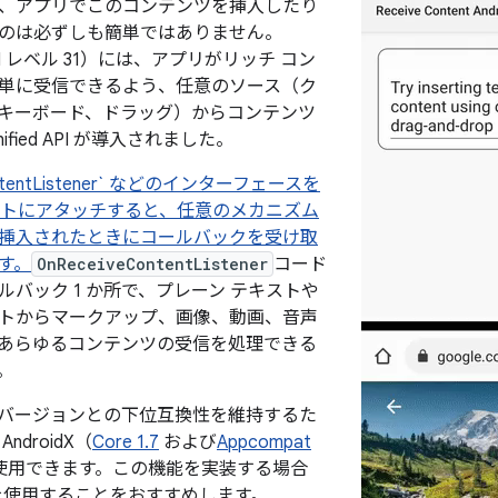
、アプリでこのコンテンツを挿入したり
のは必ずしも簡単ではありません。
（API レベル 31）には、アプリがリッチ コン
単に受信できるよう、任意のソース（ク
キーボード、ドラッグ）からコンテンツ
ified API が導入されました。
ontentListener` などのインターフェースを
ネントにアタッチすると、任意のメカニズム
挿入されたときにコールバックを受け取
す。
OnReceiveContentListener
コード
ルバック 1 か所で、プレーン テキストや
トからマークアップ、画像、動画、音声
あらゆるコンテンツの受信を処理できる
。
oid バージョンとの下位互換性を維持するた
AndroidX（
Core 1.7
および
Appcompat
使用できます。この機能を実装する場合
dX を使用することをおすすめします。