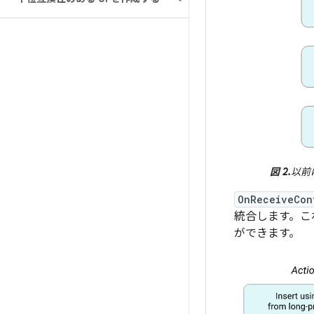
図 2.
以前
OnReceiveCon
統合します。こ
ができます。