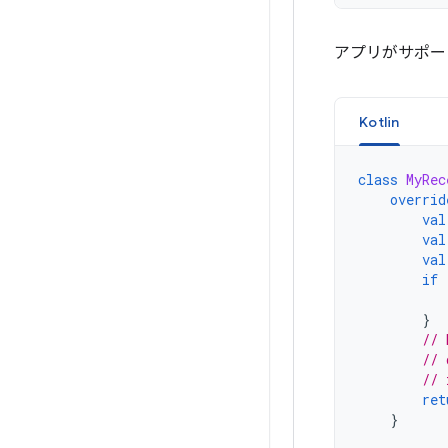
アプリがサポー
Kotlin
class
MyRec
overrid
val
val
val
if
}
// 
// 
// 
ret
}