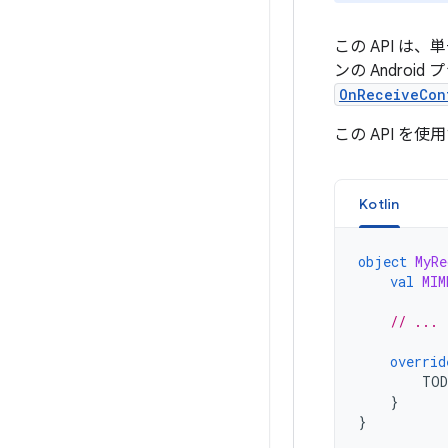
この API は
ンの Androi
OnReceiveCon
この API 
Kotlin
object
MyRe
val
MIM
// ...
overrid
TO
}
}