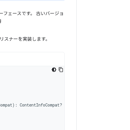
ーフェースです。 古いバージョ
g
てリスナーを実装します。
Compat
):
ContentInfoCompat? 
{