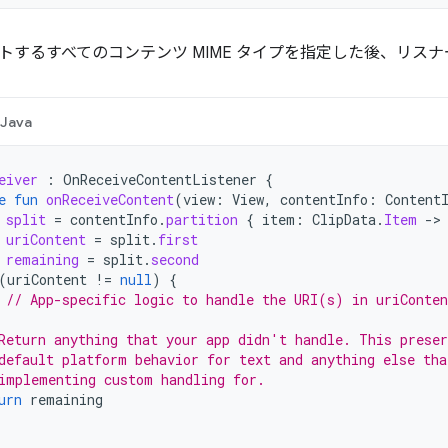
トするすべてのコンテンツ MIME タイプを指定した後、リス
Java
eiver
:
OnReceiveContentListener
{
e
fun
onReceiveContent
(
view
:
View
,
contentInfo
:
Content
split
=
contentInfo
.
partition
{
item
:
ClipData
.
Item
->
uriContent
=
split
.
first
remaining
=
split
.
second
(
uriContent
!=
null
)
{
// App-specific logic to handle the URI(s) in uriConten
Return anything that your app didn't handle. This preser
default platform behavior for text and anything else tha
implementing custom handling for.
urn
remaining