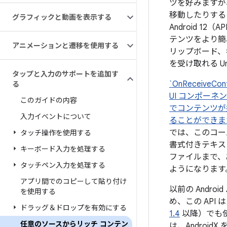
ツを好みますが
移動したりする
グラフィックと動画を表示する
Android 12
テンツをより簡
アニメーションと遷移を使用する
リップボード、
を受け取れる Un
タップと入力のサポートを追加す
`OnReceiveC
る
UI コンポー
このガイドの内容
でコンテンツが
入力イベントについて
ることができま
では、このコー
タッチ操作を使用する
書式付きテキス
キーボード入力を処理する
ファイルまで、
タッチペン入力を処理する
ようになります
アプリ間でのコピーして貼り付け
以前の Andr
を使用する
め、この API は 
ドラッグ＆ドロップを有効にする
1.4
以降）でも
任意のソースからリッチ コンテン
は、Androi