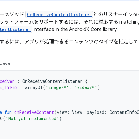
、単一メソッド
OnReceiveContentListener
とのリスナーインタ
d プラットフォームをサポートするには、それに対応する matchin
tentListener
interface in the AndroidX Core library.
を使用するには、アプリが処理できるコンテンツのタイプを指定し
Java
ceiver
:
OnReceiveContentListener
{
E_TYPES
=
arrayOf
(
"image/*"
,
"video/*"
)
e
fun
onReceiveContent
(
view
:
View
,
payload
:
ContentInfo
DO
(
"Not yet implemented"
)