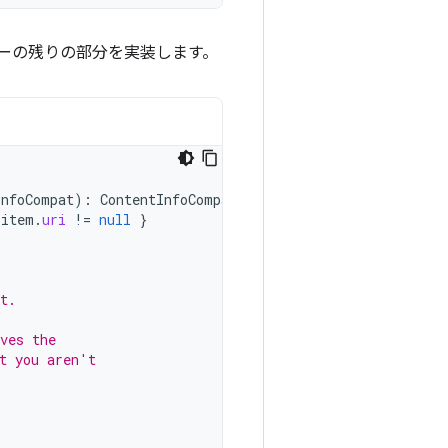
ナーの残りの部分を実装します。
InfoCompat
):
ContentInfoCompat
{
item
.
uri
!=
null
}
t.
ves the
t you aren't