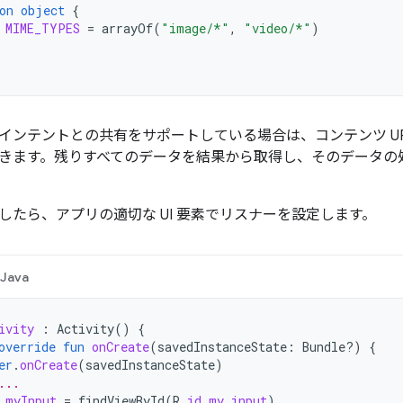
on
object
{
MIME_TYPES
=
arrayOf
(
"image/*"
,
"video/*"
)
インテントとの共有をサポートしている場合は、コンテンツ UR
きます。残りすべてのデータを結果から取得し、そのデータの
したら、アプリの適切な UI 要素でリスナーを設定します。
Java
ivity
:
Activity
()
{
override
fun
onCreate
(
savedInstanceState
:
Bundle?)
{
er
.
onCreate
(
savedInstanceState
)
...
myInput
=
findViewById
(
R
.
id
.
my_input
)