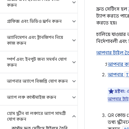
করুন
দ্রুত সেটিংস হল
ট্যাপ করতে পার
গ্রাফিক্স এবং ভিডিও প্রদর্শন করুন
করতে হয়।
চালিয়ে যাওয়ার
অ্যানিমেশন এবং ট্রানজিশন নিয়ে
নির্দেশাবলী এবং
কাজ করুন
আপনার টাইল ত
স্পর্শ এবং ইনপুট জন্য সমর্থন যোগ
আপনার কা
করুন
আপনার
T
আপনার অ্যাপে বিজ্ঞপ্তি যোগ করুন
দ্রষ্টব্য:
এ
অ্যাপ লঞ্চ কাস্টমাইজ করুন
আপনার টাইল
হোম স্ক্রীন বা লঞ্চারে অ্যাপ সামগ্রী
QR কোড পে
যোগ করুন
তথ্য স্ক্
কাস্টম দ্রুত সেটিংস টাইলস তৈরি