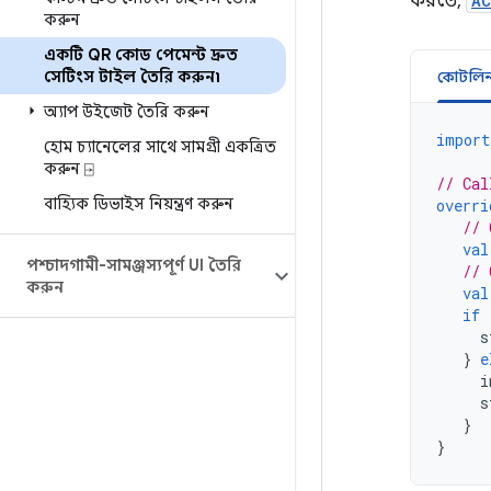
করতে,
AC
করুন
একটি QR কোড পেমেন্ট দ্রুত
সেটিংস টাইল তৈরি করুন৷
কোটলি
অ্যাপ উইজেট তৈরি করুন
import
হোম চ্যানেলের সাথে সামগ্রী একত্রিত
করুন ⍈
// Cal
বাহ্যিক ডিভাইস নিয়ন্ত্রণ করুন
overri
// 
val
পশ্চাদগামী-সামঞ্জস্যপূর্ণ UI তৈরি
// 
করুন
val
if
s
}
e
i
s
}
}