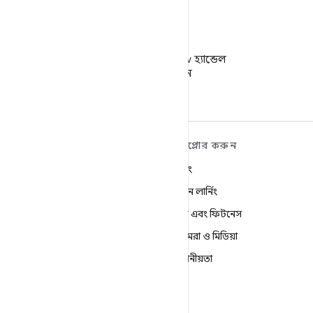
X
X-এ @AndroidDev হ্যান্ডেল
ফলো করুন
ANDROID সম্পর্কে আরও
এক্সপ্লোর করুন
শিখুন
গেমিং
Android
মেশিন লার্নিং
এন্টারপ্রাইজের জন্য Android
স্বাস্থ্য এবং ফিটনেস
নিরাপত্তা
ক্যামেরা ও মিডিয়া
সোর্স
গোপনীয়তা
খবর
5G
ব্লগ