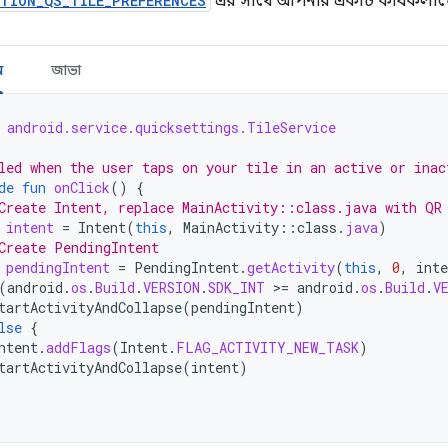
TION_QS_TILE_PREFERENCES
এর সাথে আপনার একটি কার্যকলা
ন
জাভা
android.service.quicksettings.TileService
led when the user taps on your tile in an active or inac
de
fun
onClick
()
{
Create Intent, replace MainActivity::class.java with QR
intent
=
Intent
(
this
,
MainActivity
::
class
.
java
)
Create PendingIntent
pendingIntent
=
PendingIntent
.
getActivity
(
this
,
0
,
inte
(
android
.
os
.
Build
.
VERSION
.
SDK_INT
>=
android
.
os
.
Build
.
V
tartActivityAndCollapse
(
pendingIntent
)
lse
{
ntent
.
addFlags
(
Intent
.
FLAG_ACTIVITY_NEW_TASK
)
tartActivityAndCollapse
(
intent
)