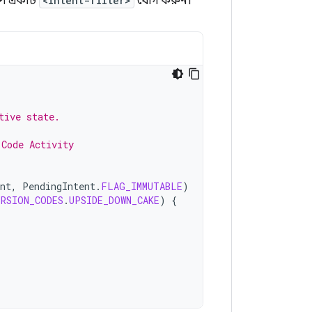
পে একটি
<intent-filter>
যোগ করুন।
tive state.
 Code Activity
nt
,
PendingIntent
.
FLAG_IMMUTABLE
)
ERSION_CODES
.
UPSIDE_DOWN_CAKE
)
{