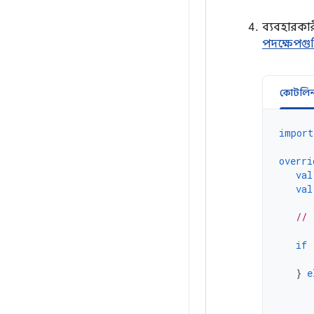
ব্যবহারকার
পদক্ষেপগু
কোটলি
import
overri
val
val
// 
if
}
e