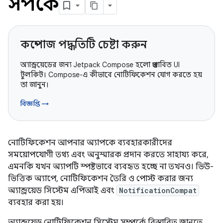
সম্পর্কে
কম্পোজ পদ্ধতিটি চেষ্টা করুন
অ্যান্ড্রয়েডের জন্য Jetpack Compose হলো প্রস্তাবিত UI
টুলকিট। Compose-এ কীভাবে নোটিফিকেশন যোগ করতে হয়
তা জানুন।
বিজ্ঞপ্তি →
নোটিফিকেশন আপনার অ্যাপকে ব্যবহারকারীদের
সময়োপযোগী তথ্য এবং অনুস্মারক প্রদান করতে সাহায্য করে,
এমনকি যখন অ্যাপটি স্পষ্টভাবে ব্যবহৃত হচ্ছে না তখনও। ভিউ-
ভিত্তিক অ্যাপে, নোটিফিকেশন তৈরি ও পোস্ট করার জন্য
অ্যান্ড্রয়েড সিস্টেম এপিআই এবং
NotificationCompat
ব্যবহার করা হয়।
অ্যান্ড্রয়েড নোটিফিকেশন সিস্টেম সম্পর্কে বিস্তারিত জানতে,