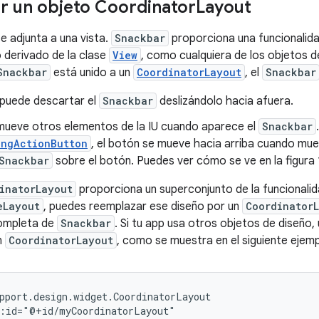
 un objeto Coordinator
Layout
e adjunta a una vista.
Snackbar
proporciona una funcionalidad
o derivado de la clase
View
, como cualquiera de los objetos d
Snackbar
está unido a un
CoordinatorLayout
, el
Snackbar
 puede descartar el
Snackbar
deslizándolo hacia afuera.
 mueve otros elementos de la IU cuando aparece el
Snackbar
ingActionButton
, el botón se mueve hacia arriba cuando mu
Snackbar
sobre el botón. Puedes ver cómo se ve en la figura 
inatorLayout
proporciona un superconjunto de la funcionali
eLayout
, puedes reemplazar ese diseño por un
Coordinator
completa de
Snackbar
. Si tu app usa otros objetos de diseño
n
CoordinatorLayout
, como se muestra en el siguiente ejemp