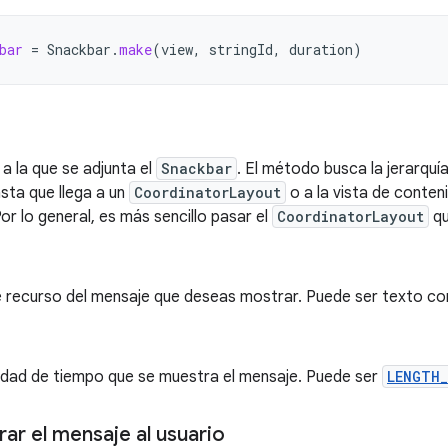
bar
=
Snackbar
.
make
(
view
,
stringId
,
duration
)
a a la que se adjunta el
Snackbar
. El método busca la jerarquía
sta que llega a un
CoordinatorLayout
o a la vista de conten
or lo general, es más sencillo pasar el
CoordinatorLayout
qu
de recurso del mensaje que deseas mostrar. Puede ser texto c
tidad de tiempo que se muestra el mensaje. Puede ser
LENGTH
r el mensaje al usuario