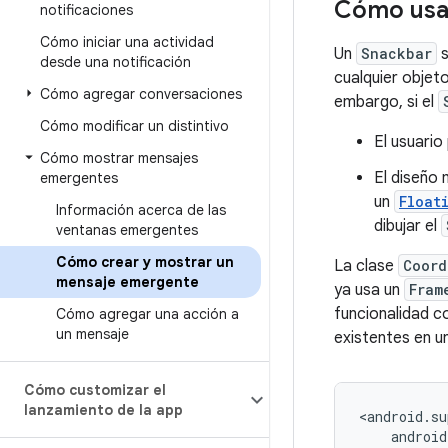
Cómo usar
notificaciones
Cómo iniciar una actividad
Un
Snackbar
s
desde una notificación
cualquier objet
Cómo agregar conversaciones
embargo, si el
Cómo modificar un distintivo
El usuario
Cómo mostrar mensajes
El diseño
emergentes
un
Float
Información acerca de las
dibujar el
ventanas emergentes
Cómo crear y mostrar un
La clase
Coord
mensaje emergente
ya usa un
Fram
funcionalidad 
Cómo agregar una acción a
un mensaje
existentes en u
Cómo customizar el
lanzamiento de la app