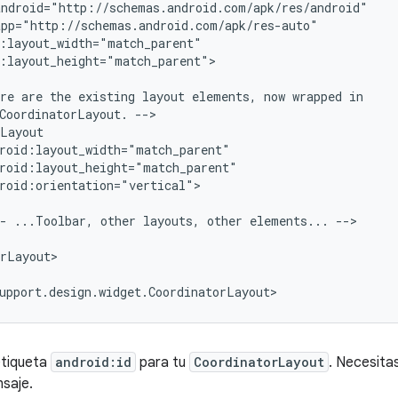
:layout_height="match_parent">

re
are
the
existing
layout
elements,
now
wrapped
CoordinatorLayout.
roid:orientation="vertical">

-
...Toolbar,
other
layouts,
other
elements...
-->

rLayout>

upport.design.widget.CoordinatorLayout>
etiqueta
android:id
para tu
CoordinatorLayout
. Necesita
saje.