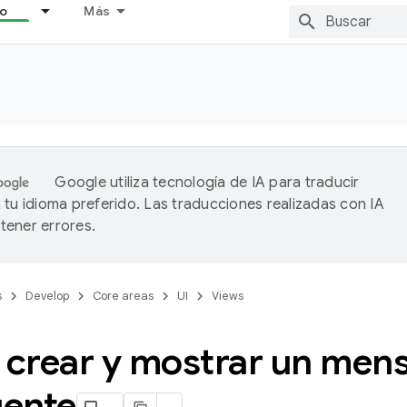
lo
Más
Google utiliza tecnología de IA para traducir
 tu idioma preferido. Las traducciones realizadas con IA
ener errores.
s
Develop
Core areas
UI
Views
crear y mostrar un mens
ente