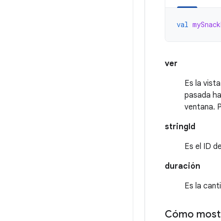
val
mySnack
ver
Es la vist
pasada ha
ventana. P
stringId
Es el ID 
duración
Es la can
Cómo mostra