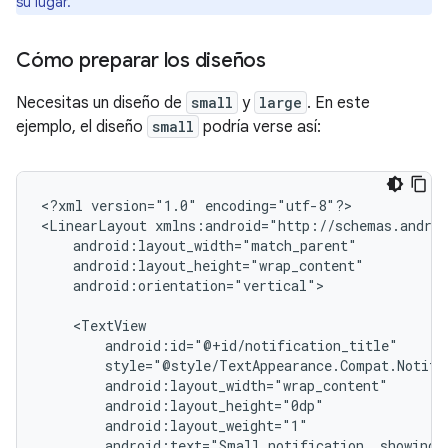
su lugar.
Cómo preparar los diseños
Necesitas un diseño de
small
y
large
. En este
ejemplo, el diseño
small
podría verse así:
<?xml
version="1.0"
encoding="utf-8"?>

<LinearLayout
android:orientation="vertical">

android:text="Small
notification,
showing