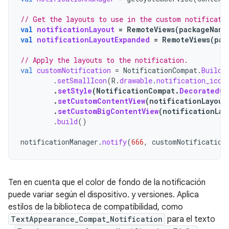
// Get the layouts to use in the custom notificati
val
notificationLayout
=
RemoteViews
(
packageName
val
notificationLayoutExpanded
=
RemoteViews
(
pac
// Apply the layouts to the notification.
val
customNotification
=
NotificationCompat
.
Builde
.
setSmallIcon
(
R
.
drawable
.
notification_icon
.
setStyle
(
NotificationCompat
.
DecoratedCu
.
setCustomContentView
(
notificationLayout
.
setCustomBigContentView
(
notificationLay
.
build
()
notificationManager
.
notify
(
666
,
customNotification
Ten en cuenta que el color de fondo de la notificación
puede variar según el dispositivo. y versiones. Aplica
estilos de la biblioteca de compatibilidad, como
TextAppearance_Compat_Notification
para el texto