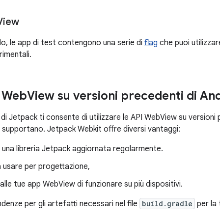
View
o, le app di test contengono una serie di
flag
che puoi utilizzar
rimentali.
i Web
View su versioni precedenti di An
di Jetpack ti consente di utilizzare le API WebView su versioni
e supportano. Jetpack Webkit offre diversi vantaggi:
di una libreria Jetpack aggiornata regolarmente.
a usare per progettazione,
lle tue app WebView di funzionare su più dispositivi.
ndenze per gli artefatti necessari nel file
build.gradle
per la 