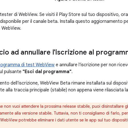
tester di WebView. Se visiti il Play Store sul tuo dispositivo, o
sponibile per il canale beta. Installa questo aggiornamento per i
i WebView.
io ad annullare l'iscrizione al progra
rogramma di test WebView
e annullare l'iscrizione per non rice
sul pulsante
"Esci dal programma"
.
nto dell'iscrizione, WebView Beta rimane installata sul disposi
alla traccia principale (stabile) non appena viene rilasciata l
se non vuoi attendere la prossima release stabile, puoi disinstallare
mente alla versione stabile. Tuttavia, non ti consigliamo di farlo, per
WebView potrebbe eliminare i dati utente se le app sul tuo disposit