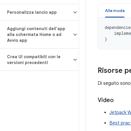
Alla moda
Personalizza lancio app
dependencie
Aggiungi contenuti dell'app
impleme
alla schermata Home o ad
}
Avvio app
Crea UI compatibili con le
versioni precedenti
Risorse p
Di seguito sono 
Video
Jetpack W
Best prac