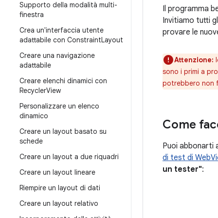
Supporto della modalità multi-
Il programma be
finestra
Invitiamo tutti 
Crea un'interfaccia utente
provare le nuov
adattabile con Constraint
Layout
Creare una navigazione
Attenzione:
l
adattabile
sono i primi a pr
Creare elenchi dinamici con
potrebbero non f
Recycler
View
Personalizzare un elenco
dinamico
Come fac
Creare un layout basato su
schede
Puoi abbonarti 
Creare un layout a due riquadri
di test di WebV
un tester"
:
Creare un layout lineare
Riempire un layout di dati
Creare un layout relativo