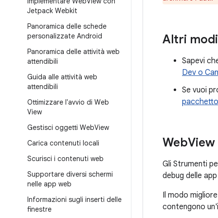
Implementare Web
View con
Jetpack Webkit
Panoramica delle schede
personalizzate Android
Altri mod
Panoramica delle attività web
Sapevi che
attendibili
Dev o Can
Guida alle attività web
attendibili
Se vuoi pr
pacchett
Ottimizzare l'avvio di Web
View
Gestisci oggetti Web
View
Web
View 
Carica contenuti locali
Scurisci i contenuti web
Gli Strumenti pe
Supportare diversi schermi
debug delle ap
nelle app web
Il modo miglior
Informazioni sugli inserti delle
contengono un'
finestre