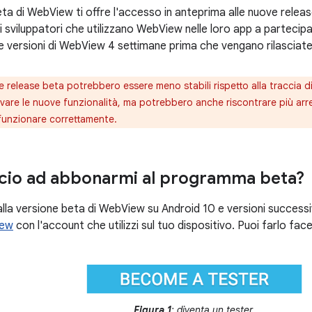
ta di WebView ti offre l'accesso in anteprima alle nuove relea
gli sviluppatori che utilizzano WebView nelle loro app a partec
e versioni di WebView 4 settimane prima che vengano rilasciate 
e release beta potrebbero essere meno stabili rispetto alla traccia di 
ovare le nuove funzionalità, ma potrebbero anche riscontrare più arr
unzionare correttamente.
cio ad abbonarmi al programma beta?
alla versione beta di WebView su Android 10 e versioni success
iew
con l'account che utilizzi sul tuo dispositivo. Puoi farlo fac
Figura 1
: diventa un tester.