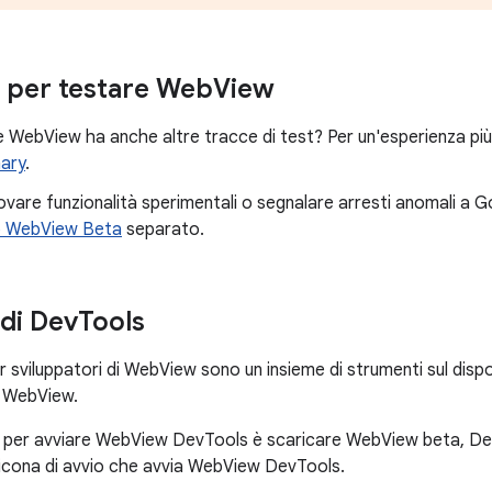
i per testare Web
View
 WebView ha anche altre tracce di test? Per un'esperienza più 
ary
.
ovare funzionalità sperimentali o segnalare arresti anomali a Goo
o WebView Beta
separato.
di Dev
Tools
r sviluppatori di WebView sono un insieme di strumenti sul dispo
p WebView.
e per avviare WebView DevTools è scaricare WebView beta, Dev
icona di avvio che avvia WebView DevTools.