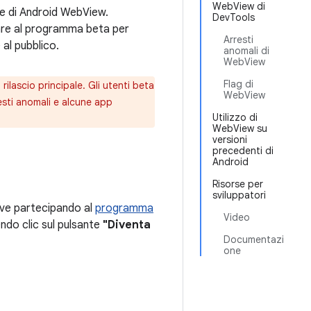
WebView di
se di Android WebView.
DevTools
ipare al programma beta per
Arresti
al pubblico.
anomali di
WebView
Flag di
rilascio principale. Gli utenti beta
WebView
esti anomali e alcune app
Utilizzo di
WebView su
versioni
precedenti di
Android
Risorse per
sviluppatori
ive partecipando al
programma
Video
endo clic sul pulsante
"Diventa
Documentazi
one