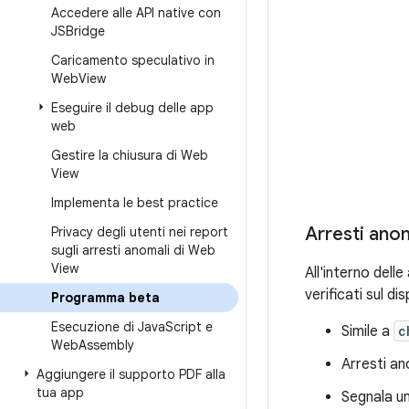
Accedere alle API native con
JSBridge
Caricamento speculativo in
Web
View
Eseguire il debug delle app
web
Gestire la chiusura di Web
View
Implementa le best practice
Arresti ano
Privacy degli utenti nei report
sugli arresti anomali di Web
View
All'interno dell
verificati sul di
Programma beta
Esecuzione di Java
Script e
Simile a
c
Web
Assembly
Arresti ano
Aggiungere il supporto PDF alla
tua app
Segnala un