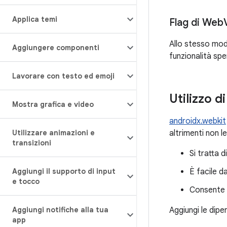
Applica temi
Flag di Web
Allo stesso mod
Aggiungere componenti
funzionalità spe
Lavorare con testo ed emoji
Utilizzo d
Mostra grafica e video
androidx.webkit
altrimenti non l
Utilizzare animazioni e
transizioni
Si tratta 
È facile d
Aggiungi il supporto di input
e tocco
Consente a
Aggiungi le dipe
Aggiungi notifiche alla tua
app