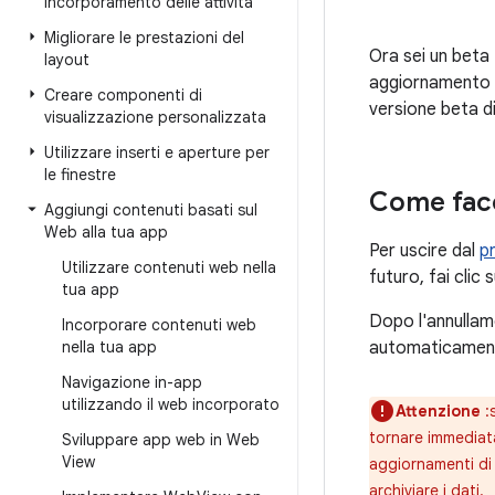
Incorporamento delle attività
Migliorare le prestazioni del
Ora sei un beta 
layout
aggiornamento di
Creare componenti di
versione beta d
visualizzazione personalizzata
Utilizzare inserti e aperture per
le finestre
Come facc
Aggiungi contenuti basati sul
Web alla tua app
Per uscire dal
p
Utilizzare contenuti web nella
futuro, fai clic 
tua app
Dopo l'annullame
Incorporare contenuti web
automaticamente 
nella tua app
Navigazione in-app
utilizzando il web incorporato
Attenzione
:
tornare immediata
Sviluppare app web in Web
View
aggiornamenti di 
archiviare i dati.