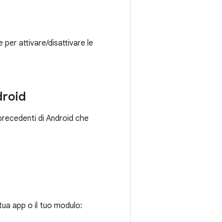
e per attivare/disattivare le
droid
 precedenti di Android che
tua app o il tuo modulo: