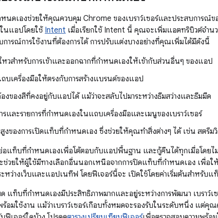
ำหนดเองช่วยให้คุณควบคุม Chrome ของเบราว์เซอร์และประสบการณ์ของผู
ยในแอปโดยใช้
Intent
เมื่อเรียกใช้ Intent นี้ คุณจะเพิ่มแอตทริบิวต์จ
บการณ์การใช้งานที่ต้องการได้ การปรับแต่งบางอย่างที่คุณเพิ่มได้มีดังนี้
ไหวสำหรับการเข้าและออกฉากที่กำหนดเองให้เข้ากับส่วนอื่นๆ ของแอป
แถบเครื่องมือให้ตรงกับการสร้างแบรนด์ของแอป
งของสีที่คงอยู่กับแอปได้ แม้ว่าจะสลับไปมาระหว่างธีมสว่างและธีมมืด
ารและรายการที่กำหนดเองในแถบเครื่องมือและเมนูของเบราว์เซอร์
ูงของการเปิดแท็บที่กำหนดเอง ซึ่งช่วยให้คุณทำสิ่งต่างๆ ได้ เช่น สตรีม
ังย่อแท็บที่กำหนดเองเพื่อโต้ตอบกับแอปพื้นฐาน และกู้คืนได้ทุกเมื่อโดยไ
จะช่วยให้ผู้ใช้มีทางเลือกอื่นนอกเหนือจากการปิดแท็บที่กำหนดเอง เพื่อใ
นระหว่างเว็บและแอปเนทีฟ โดยฟีเจอร์นี้จะ เปิดใช้โดยค่าเริ่มต้นสำหรับแ
งหมด แท็บที่กำหนดเองมีประสิทธิภาพมากและอยู่ระหว่างการพัฒนา เบราว์เซ
ื่อพร้อมใช้งาน แม้ว่าเบราว์เซอร์เกือบทั้งหมดจะรองรับในระดับหนึ่ง แต่คุณ
ับฟีเจอร์ใดบ้าง โปรดดู
ตารางเปรียบเทียบฟีเจอร์
เพื่อตรวจสอบความพร้อมใ