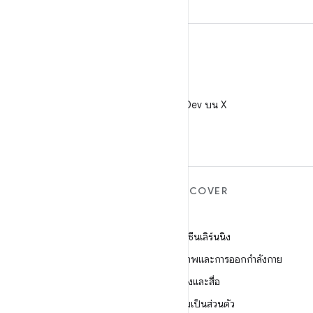
X
ติดตาม @AndroidDev บน X
ANDROID เพิ่มเติม
DISCOVER
Android
เกม
Android สำหรับองค์กร
แมชชีนเลิร์นนิง
ความปลอดภัย
สุขภาพและการออกกำลังกาย
ซอร์ส
กล้องและสื่อ
ข่าว
ความเป็นส่วนตัว