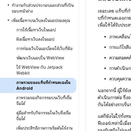
ทำงานกับส่วนประกอบและส่วนที่เป็น
เยอะเลย แท็บที่ก
ขอบหน้าต่าง
บที่กำหนดเองภา
เพิ่มเนื้อหาบนเว็บลงในแอปของคุณ
เพื่อให้ได้รับประส
การใช้เนื้อหาเว็บในแอป
ภาพเคลื่อน
ฝังเนื้อหาเว็บลงในแอป
การแก้ไขสี
การท่องเว็บในแอปโดยใช้เว็บที่ฝัง
ความสอดคล้อ
พัฒนาเว็บแอปใน Web
View
ใช้ Web
View กับ Jetpack
การดำเนินก
Webkit
ควบคุมความส
ภาพรวมของแท็บที่กำหนดเองใน
Android
นอกจากนี้ ผู้ใช้ย
ดำเนินการต่อ ซึ่ง
ภาพรวมของกิจกรรมบนเว็บที่เชื่อ
ถือได้
กันได้อย่างราบรื่
คู่มือสําหรับกิจกรรมในเว็บซึ่งเชื่อ
แต่ก็ยังไม่ใช่ทั้
ถือได้
ฟีเจอร์เหล่านี้เม
เพิ่มประสิทธิภาพการเริ่มต้นใช้งาน
รองรับหรือไม่รองร