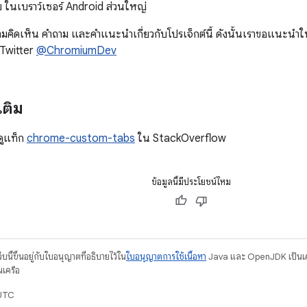
บ ในเบราว์เซอร์ Android ส่วนใหญ่
มคิดเห็น คำถาม และคำแนะนำเกี่ยวกับโปรเจ็กต์นี้ ดังนั้นเราขอแนะน
Twitter
@ChromiumDev
เติม
ดูแท็ก
chrome-custom-tabs
ใน StackOverflow
ข้อมูลนี้มีประโยชน์ไหม
บนี้ขึ้นอยู่กับใบอนุญาตที่อธิบายไว้ใน
ใบอนุญาตการใช้เนื้อหา
Java และ OpenJDK เป็นเคร
นเครือ
 UTC