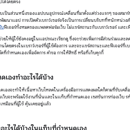
ปได้โดยตรง
็บเป็นส่วนหนึ่งของแอปบนอุปกรณ์เคลื่อนที่มาตั้งแต่ช่วงแรกๆ ของสมาร์
ัฒนาแอป การเปิดตัวเบราว์เซอร์จริงเป็นการเปลี่ยนบริบทที่หนักหน่วงสำหรั
รับ
ฟีเจอร์ทั้งหมดของแพลตฟอร์มเว็บ ไม่แชร์สถานะกับเบราว์เซอร์ และเพิ่
วยให้ผู้ใช้ยังคงอยู่ในแอปขณะเรียกดู ซึ่งจะช่วยเพิ่มการมีส่วนร่วมและลดค
โดยตรงในเบราว์เซอร์ที่ผู้ใช้ต้องการ และจะแชร์สถานะและฟีเจอร์ที่เบราว
ดที่กำหนดเองเพื่อจัดการ คำขอ การให้สิทธิ์ หรือที่เก็บคุกกี้
นดเองทำอะไรได้บ้าง
ดเองจะทำให้เนื้อหาเว็บโหลดในเครื่องมือการแสดงผลใดก็ตามที่ขับเคลื่อนเบ
ว็บจะพร้อมใช้งานที่นั่นและในแท็บที่กำหนดเอง เซสชันการท่องเว็บ รหัสผ่
หมือนที่ผู้ใช้ คุ้นเคยอยู่แล้ว
งอะไรได้บ้างในแท็บที่กำหนดเอง