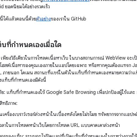
id ยอดนิยมได้อย่างรวดเร็ว
้ได้แล้วตอนนี้ด้วย
ตัวอย่าง
ของเราใน GitHub
็บที่กำหนดเองเมื่อใด
ต้อง" เพียงวิธีเดียวในการโหลดเนื้อหาเว็บ ในบางสถานการณ์ WebView จะ
ณ โฮสต์เนื้อหาของคุณเองภายในแอปโดยเฉพาะ หรือหากคุณต้องแทรก 
RL ภายนอก โดเมน สถานะที่แชร์ในตัวในแท็บที่กำหนดเองหมายความว่าแท็บ
ของแท็บที่กำหนดเองมีดังนี้
ย: แท็บที่กำหนดเองใช้ Google Safe Browsing เพื่อปกป้องผู้ใช้และ อ
สิทธิภาพ:
่นเครื่องเบราว์เซอร์ล่วงหน้าในเบื้องหลังโดยไม่ขโมย ทรัพยากรจากแอปพ
มเวลาในการโหลดหน้าเว็บโดยการโหลด URL แบบคาดเดาล่วงหน้า
งจรของแท็บ: ระบบจะไม่ปิดแอปที่เปิดแท็บที่กำหนดเองในระหว่างการใช