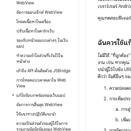
Web
View
เบราว์เซอร์ Andro
จัดการออบเจ็กต์ Web
View
คุณทดสอบฟีเจอร์นี
โหลดเนื้อหาในเครื่อง
ปรับเนื้อหาในดาร์กเว็บ
รองรับหน้าจอแบบต่างๆ ในเว็บ
ฉันควรใช้แท
แอป
ไม่มีวิธี "ที่ถูก
ทำความเข้าใจส่วนที่เว้นไว้ใน
หน้าต่าง
งาน เช่น หากคุ
ปนำผู้ใช้ไปยัง U
เข้าถึง API ดั้งเดิมด้วย JSBridge
ดีกว่า ข้อดีอื่นๆ 
การโหลดแบบคาดเดาใน Web
View
ความปลอดภั
แก้ไขข้อบกพร่องของเว็บแอป
การเพิ่มประ
จัดการการสิ้นสุด Web
View
การอุ
ใช้แนวทางปฏิบัติแนะนำ
เพิ่
ความเป็นส่วนตัวของผู้ใช้ในการ
รายงานข้อขัดข้องของ Web
View
การจัดการว