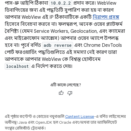
পাস-থ্রু আইপি ঠিকানা
10.0.2.2
প্রদান করে। WebView
ডিবাগিংয়ের জন্য এই পদ্ধতিটি সুপারিশ করা হয় না কারণ
আপনার WebView এই IP ঠিকানাটিকে একটি
নিরাপদ প্রসঙ্গ
হিসেবে বিবেচনা করবে না। ফলস্বরূপ, অনেক ওয়েব প্ল্যাটফর্ম
বৈশিষ্ট্য (যেমন Service Workers, Geolocation, এবং ক্যামেরা
এবং মাইক্রোফোন অ্যাক্সেস) আপনার ওয়েব অ্যাপে উপলব্ধ
হবে না। পূর্বে বর্ণিত
adb reverse
এবং Chrome DevTools
পোর্ট ফরওয়ার্ডিং পদ্ধতিগুলিতে এই সমস্যা নেই কারণ তারা
আপনাকে আপনার WebView কে বিশ্বস্ত হোস্টনেম
localhost
এ নির্দেশ করতে দেয়।
এটি কাজে লেগেছে?
এই পৃষ্ঠার কন্টেন্ট ও কোডের নমুনাগুলি
Content License
-এ বর্ণিত লাইসেন্সের
অধীনস্থ। Java এবং OpenJDK হল Oracle এবং/অথবা তার অ্যাফিলিয়েট
সংস্থার রেজিস্টার্ড ট্রেডমার্ক।