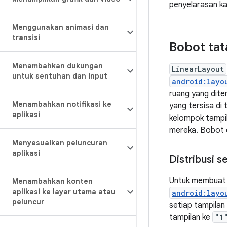
penyelarasan ka
Menggunakan animasi dan
transisi
Bobot tat
Menambahkan dukungan
LinearLayout
untuk sentuhan dan input
android:layo
ruang yang dite
Menambahkan notifikasi ke
yang tersisa di
aplikasi
kelompok tampil
mereka. Bobot d
Menyesuaikan peluncuran
aplikasi
Distribusi s
Untuk membuat t
Menambahkan konten
aplikasi ke layar utama atau
android:layo
peluncur
setiap tampilan
tampilan ke
"1