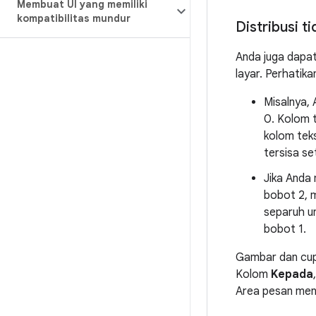
Membuat UI yang memiliki
kompatibilitas mundur
Distribusi t
Anda juga dapat
layar. Perhatika
Misalnya, 
0. Kolom t
kolom teks
tersisa se
Jika Anda 
bobot 2, m
separuh un
bobot 1.
Gambar dan cupl
Kolom
Kepada
Area pesan meng