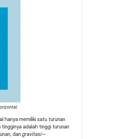
rizontal.
al hanya memiliki satu turunan
 tingginya adalah tinggi turunan
runan, dan
gravitasi
—