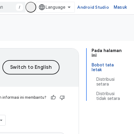
/
Android Studio
Masuk
Pada halaman
ini
Bobot tata
letak
Distribusi
setara
Distribusi
 informasi ini membantu?
tidak setara