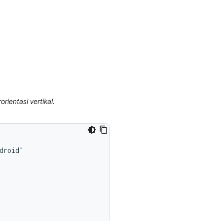
orientasi vertikal.