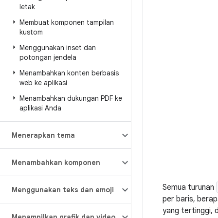
letak
Membuat komponen tampilan
kustom
Menggunakan inset dan
potongan jendela
Menambahkan konten berbasis
web ke aplikasi
Menambahkan dukungan PDF ke
aplikasi Anda
Menerapkan tema
Menambahkan komponen
Semua turunan
Menggunakan teks dan emoji
per baris, berap
yang tertinggi,
Menampilkan grafik dan video