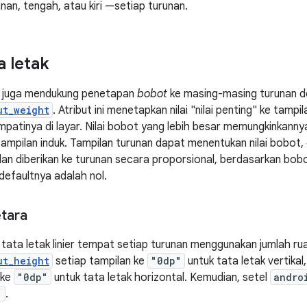
nan, tengah, atau kiri —setiap turunan.
a letak
juga mendukung penetapan
bobot
ke masing-masing turunan d
ut_weight
. Atribut ini menetapkan nilai "nilai penting" ke tamp
mpatinya di layar. Nilai bobot yang lebih besar memungkinkannya
 tampilan induk. Tampilan turunan dapat menentukan nilai bobot,
an diberikan ke turunan secara proporsional, berdasarkan bobo
efaultnya adalah nol.
etara
ata letak linier tempat setiap turunan menggunakan jumlah rua
ut_height
setiap tampilan ke
"0dp"
untuk tata letak vertikal
 ke
"0dp"
untuk tata letak horizontal. Kemudian, setel
andro
"
.