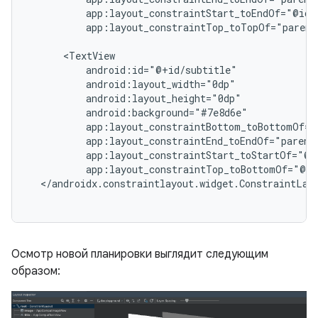
app:layout_constraintTop_toTopOf="parent
app:layout_constraintTop_toBottomOf="@+i
Осмотр новой планировки выглядит следующим
образом: