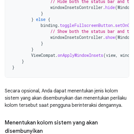
// Hide both the status bar and the
windowInsetsController
.
hide
(
Window
}
}
else
{
binding
.
toggleFullscreenButton
.
setOnCl
// Show both the status bar and the
windowInsetsController
.
show
(
Window
}
}
ViewCompat
.
onApplyWindowInsets
(
view
,
windo
}
}
Secara opsional, Anda dapat menentukan jenis kolom
sistem yang akan disembunyikan dan menentukan perilaku
kolom tersebut saat pengguna berinteraksi dengannya.
Menentukan kolom sistem yang akan
disembunyikan