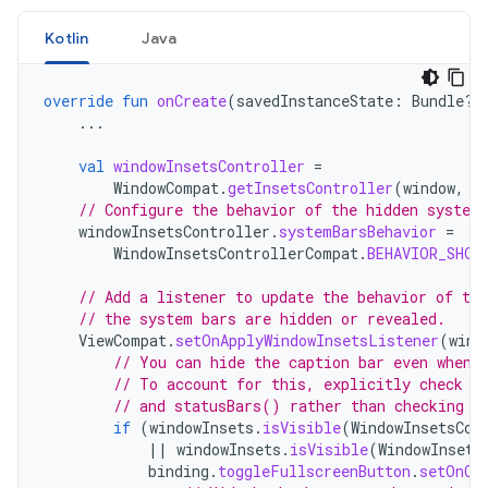
Kotlin
Java
override
fun
onCreate
(
savedInstanceState
:
Bundle?)
...
val
windowInsetsController
=
WindowCompat
.
getInsetsController
(
window
,
w
// Configure the behavior of the hidden system
windowInsetsController
.
systemBarsBehavior
=
WindowInsetsControllerCompat
.
BEHAVIOR_SHOW
// Add a listener to update the behavior of the
// the system bars are hidden or revealed.
ViewCompat
.
setOnApplyWindowInsetsListener
(
wind
// You can hide the caption bar even when 
// To account for this, explicitly check t
// and statusBars() rather than checking t
if
(
windowInsets
.
isVisible
(
WindowInsetsCom
||
windowInsets
.
isVisible
(
WindowInsets
binding
.
toggleFullscreenButton
.
setOnCl