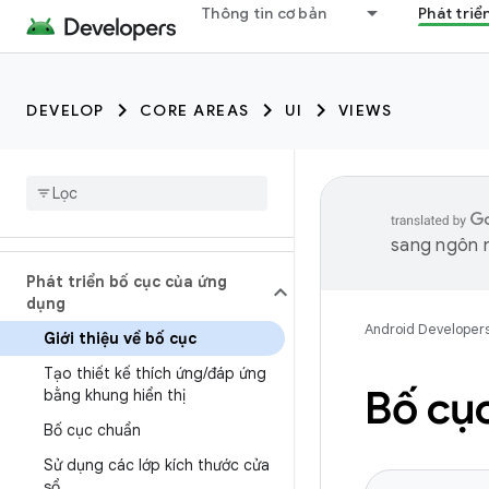
Thông tin cơ bản
Phát triể
DEVELOP
CORE AREAS
UI
VIEWS
sang ngôn n
Phát triển bố cục của ứng
dụng
Android Developer
Giới thiệu về bố cục
Tạo thiết kế thích ứng
/
đáp ứng
Bố cục
bằng khung hiển thị
Bố cục chuẩn
Sử dụng các lớp kích thước cửa
sổ