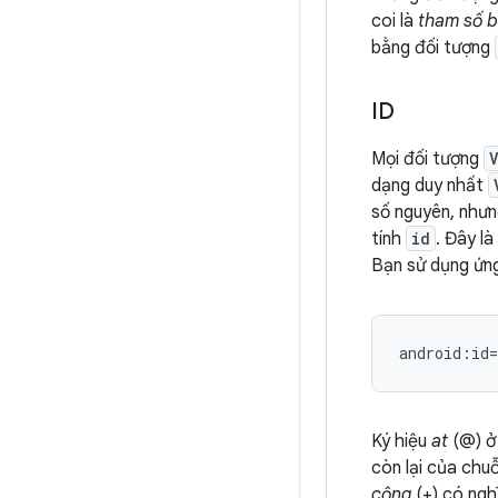
coi là
tham số b
bằng đối tượng
ID
Mọi đối tượng
dạng duy nhất
số nguyên, nhưn
tính
id
. Đây l
Bạn sử dụng ứn
android:id
Ký hiệu
at
(@) ở 
còn lại của chu
cộng
(+) có ngh