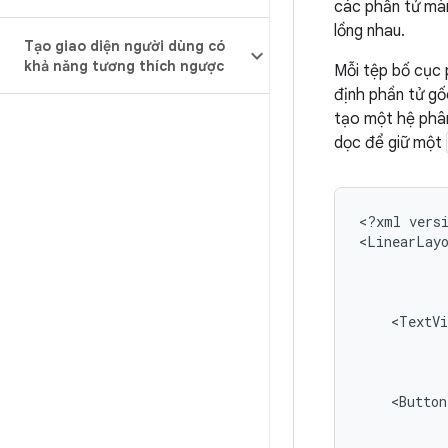
các phần tử màn
lồng nhau.
Tạo giao diện người dùng có
khả năng tương thích ngược
Mỗi tệp bố cục 
định phần tử gố
tạo một hệ ph
dọc để giữ một
<?xml
vers
<LinearLay
<TextVi
<Button