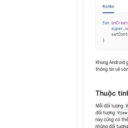
Kotlin
fun
onCreat
super
.
o
setCont
}
Khung Android g
thông tin về vò
Thuộc tín
Mỗi đối tượng
đối tượng
View
này cũng có thể
những đối tượng