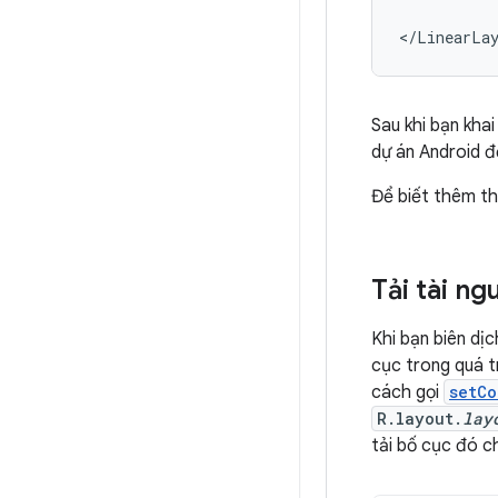
</LinearLa
Sau khi bạn kha
dự án Android đ
Để biết thêm th
Tải tài n
Khi bạn biên dị
cục trong quá trì
cách gọi
setCo
R.layout.
lay
tải bố cục đó 