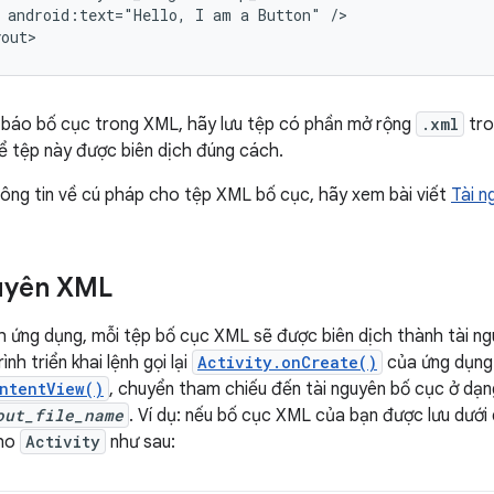
android:text="Hello,
I
am
a
Button"
/>

yout>
i báo bố cục trong XML, hãy lưu tệp có phần mở rộng
.xml
tro
ể tệp này được biên dịch đúng cách.
ông tin về cú pháp cho tệp XML bố cục, hãy xem bài viết
Tài n
guyên XML
ch ứng dụng, mỗi tệp bố cục XML sẽ được biên dịch thành tài n
nh triển khai lệnh gọi lại
Activity.onCreate()
của ứng dụng.
ntentView()
, chuyển tham chiếu đến tài nguyên bố cục ở dạn
out_file_name
. Ví dụ: nếu bố cục XML của bạn được lưu dướ
cho
Activity
như sau: