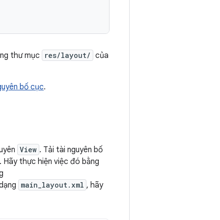
ng thư mục
res/layout/
của
guyên bố cục
.
guyên
View
. Tải tài nguyên bố
 Hãy thực hiện việc đó bằng
g
i dạng
main_layout.xml
, hãy