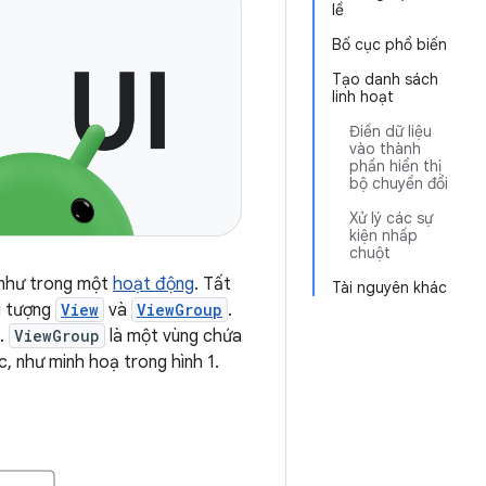
lề
Bố cục phổ biến
Tạo danh sách
linh hoạt
Điền dữ liệu
vào thành
phần hiển thị
bộ chuyển đổi
Xử lý các sự
kiện nhấp
chuột
 như trong một
hoạt động
. Tất
Tài nguyên khác
i tượng
View
và
ViewGroup
.
g.
ViewGroup
là một vùng chứa
, như minh hoạ trong hình 1.