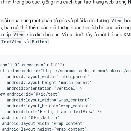
 hình trong bố cục, giống như cách bạn tạo trang web trong 
phải chứa đúng một phần tử gốc và phải là đối tượng
View
ho
c, bạn có thể thêm các đối tượng hoặc tiện ích bố cục bổ sun
ân cấp
View
xác định bố cục. Ví dụ: dưới đây là một bố cục X
TextView
và
Button
:
ion="1.0"
encoding="utf-8"?>

out
android:orientation="vertical"
ew
android:text="Hello,
I
am
a
TextView"