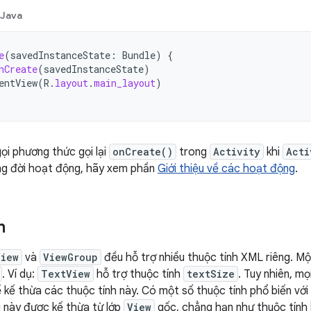
Java
e
(
savedInstanceState
:
Bundle
)
{
nCreate
(
savedInstanceState
)
entView
(
R
.
layout
.
main_layout
)
ọi phương thức gọi lại
onCreate()
trong
Activity
khi
Acti
ng đời hoạt động, hãy xem phần
Giới thiệu về các hoạt động
.
h
View
và
ViewGroup
đều hỗ trợ nhiều thuộc tính XML riêng. Mộ
. Ví dụ:
TextView
hỗ trợ thuộc tính
textSize
. Tuy nhiên, m
 kế thừa các thuộc tính này. Có một số thuộc tính phổ biến với
 này được kế thừa từ lớp
View
gốc, chẳng hạn như thuộc tính