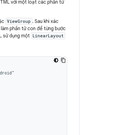
HTML với một loạt các phần tử
ặc
ViewGroup
. Sau khi xác
g làm phần tử con để từng bước
ML sử dụng một
LinearLayout