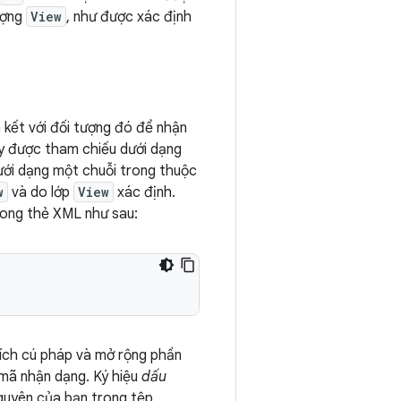
ượng
View
, như được xác định
 kết với đối tượng đó để nhận
ày được tham chiếu dưới dạng
ới dạng một chuỗi trong thuộc
w
và do lớp
View
xác định.
rong thẻ XML như sau:
tích cú pháp và mở rộng phần
 mã nhận dạng. Ký hiệu
dấu
nguyên của bạn trong tệp