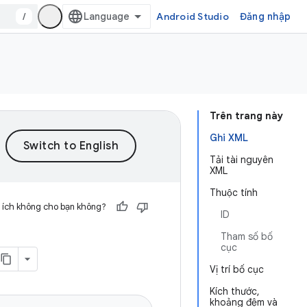
/
Android Studio
Đăng nhập
Trên trang này
Ghi XML
Tải tài nguyên
XML
Thuộc tính
 ích không cho bạn không?
ID
Tham số bố
cục
Vị trí bố cục
Kích thước,
khoảng đệm và