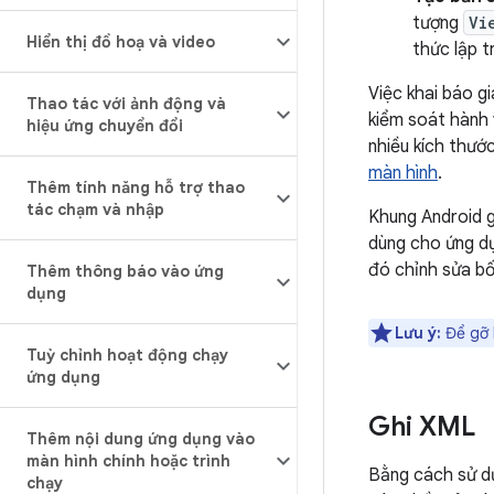
tượng
Vi
Hiển thị đồ hoạ và video
thức lập tr
Việc khai báo g
Thao tác với ảnh động và
kiểm soát hành 
hiệu ứng chuyển đổi
nhiều kích thướ
màn hình
.
Thêm tính năng hỗ trợ thao
tác chạm và nhập
Khung Android g
dùng cho ứng dụ
đó chỉnh sửa bố
Thêm thông báo vào ứng
dụng
Lưu ý:
Để gỡ l
Tuỳ chỉnh hoạt động chạy
ứng dụng
Ghi XML
Thêm nội dung ứng dụng vào
màn hình chính hoặc trình
Bằng cách sử dụ
chạy