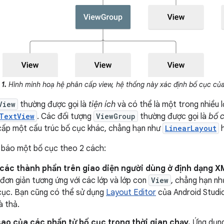
1.
Hình minh hoạ hệ phân cấp view, hệ thống này xác định bố cục của
View
thường được gọi là
tiện ích
và có thể là một trong nhiều 
TextView
. Các đối tượng
ViewGroup
thường được gọi là
bố 
 cấp một cấu trúc bố cục khác, chẳng hạn như
LinearLayout
 báo một bố cục theo 2 cách:
các thành phần trên giao diện người dùng ở định dạng X
đơn giản tương ứng với các lớp và lớp con
View
, chẳng hạn nh
 cục. Bạn cũng có thể sử dụng
Layout Editor
của Android Studi
à thả.
ao của các phần tử bố cục trong thời gian chạy.
Ứng dụng