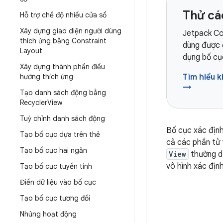
Thử c
Hỗ trợ chế độ nhiều cửa sổ
Xây dựng giao diện người dùng
Jetpack Co
thích ứng bằng Constraint
dùng được 
Layout
dụng bố cụ
Xây dựng thành phần điều
hướng thích ứng
Tìm hiểu 
→
Tạo danh sách động bằng
Recycler
View
Tuỳ chỉnh danh sách động
Bố cục xác định
Tạo bố cục dựa trên thẻ
cả các phần tử
Tạo bố cục hai ngăn
View
thường dự
vô hình xác địn
Tạo bố cục tuyến tính
Điền dữ liệu vào bố cục
Tạo bố cục tương đối
Nhúng hoạt động