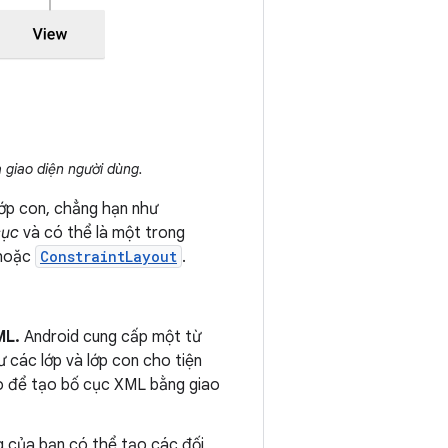
 giao diện người dùng.
lớp con, chẳng hạn như
cục
và có thể là một trong
hoặc
ConstraintLayout
.
ML.
Android cung cấp một từ
ư các lớp và lớp con cho tiện
o để tạo bố cục XML bằng giao
 của bạn có thể tạo các đối