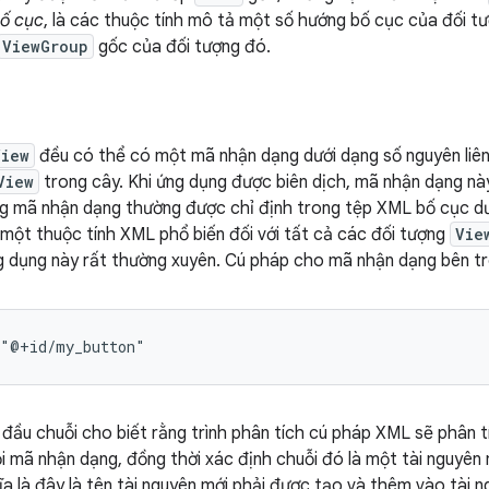
ố cục
, là các thuộc tính mô tả một số hướng bố cục của đối t
ViewGroup
gốc của đối tượng đó.
View
đều có thể có một mã nhận dạng dưới dạng số nguyên liên
View
trong cây. Khi ứng dụng được biên dịch, mã nhận dạng n
g mã nhận dạng thường được chỉ định trong tệp XML bố cục dư
à một thuộc tính XML phổ biến đối với tất cả các đối tượng
Vie
g dụng này rất thường xuyên. Cú pháp cho mã nhận dạng bên t
="@+id/my_button"
đầu chuỗi cho biết rằng trình phân tích cú pháp XML sẽ phân 
ỗi mã nhận dạng, đồng thời xác định chuỗi đó là một tài nguyên
ĩa là đây là tên tài nguyên mới phải được tạo và thêm vào tài 