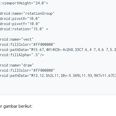
droid:rotation="15.0"
roid:pathData="M15.67,4H14V2h-4v2H8.33C7.6,4
7,4.6
7,5.
roid:pathData="M13,12.5h2L11,20v-5.5H9L11.93,9H7v11.67C
r gambar berikut: