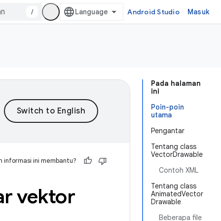
/
Android Studio
Masuk
Pada halaman
ini
Poin-poin
utama
Pengantar
Tentang class
VectorDrawable
 informasi ini membantu?
Contoh XML
Tentang class
r vektor
AnimatedVector
Drawable
Beberapa file