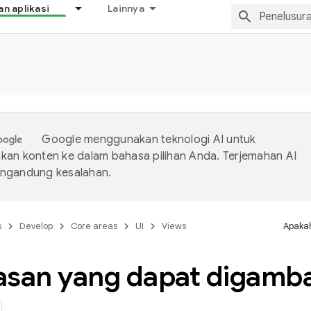
 aplikasi
Lainnya
Google menggunakan teknologi AI untuk
an konten ke dalam bahasa pilihan Anda. Terjemahan AI
ngandung kesalahan.
s
Develop
Core areas
UI
Views
Apakah
asan yang dapat digamba