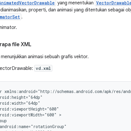
AnimatedVectorDrawable
yang menentukan
VectorDrawabl
dianimasikan, properti, dan animasi yang ditentukan sebagai o
matorSet
.
nimator.
apa file XML
t menunjukkan animasi sebuah grafis vektor.
VectorDrawable:
vd.xml
r
roid:viewportWidth="600"