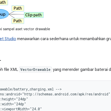
ki sampel aset vector drawable
et Studio
menawarkan cara sederhana untuk menambahkan grafi
L
oh file XML
VectorDrawable
yang merender gambar baterai d
rawable/battery_charging.xml
-->
