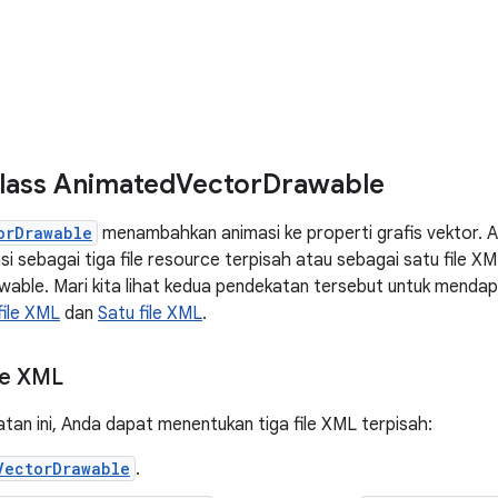
lass Animated
Vector
Drawable
orDrawable
menambahkan animasi ke properti grafis vektor. 
si sebagai tiga file resource terpisah atau sebagai satu file 
wable. Mari kita lihat kedua pendekatan tersebut untuk mend
ile XML
dan
Satu file XML
.
le XML
an ini, Anda dapat menentukan tiga file XML terpisah:
VectorDrawable
.