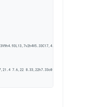
33V9h4.93L13,7v2h4V5.33C17,4.6
16.4,4
7,21.4
7.6,22
8.33,22h7.33c0.74,0
1.34,-0.6