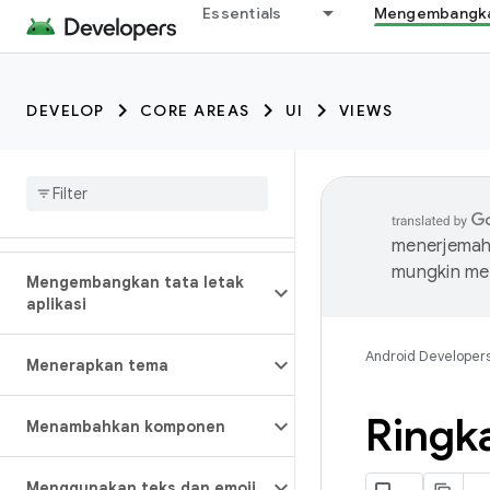
Essentials
Mengembangkan
DEVELOP
CORE AREAS
UI
VIEWS
menerjemahk
mungkin me
Mengembangkan tata letak
aplikasi
Android Developer
Menerapkan tema
Ringk
Menambahkan komponen
Menggunakan teks dan emoji