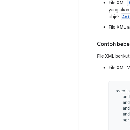
File XML
yang akan 
objek
Ani
File XML a
Contoh beber
File XML beriku
File XML 
<vecto
and