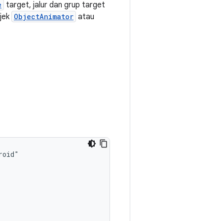
e
target, jalur dan grup target
bjek
ObjectAnimator
atau