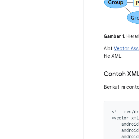
Gambar 1.
Hierar
Alat
Vector Ass
file XML.
Contoh XM
Berikut ini cont
<!--
res/d
<vector