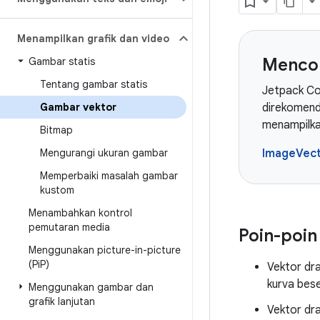
Menampilkan grafik dan video
Menco
Gambar statis
Tentang gambar statis
Jetpack Co
Gambar vektor
direkomenda
menampilka
Bitmap
Mengurangi ukuran gambar
ImageVec
Memperbaiki masalah gambar
kustom
Menambahkan kontrol
pemutaran media
Poin-poi
Menggunakan picture-in-picture
(Pi
P)
Vektor dra
kurva bese
Menggunakan gambar dan
grafik lanjutan
Vektor dra