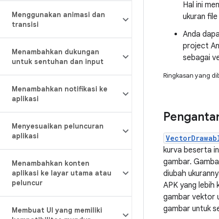
Hal ini me
Menggunakan animasi dan
ukuran fi
transisi
Anda dapa
project An
Menambahkan dukungan
sebagai v
untuk sentuhan dan input
Ringkasan yang di
Menambahkan notifikasi ke
aplikasi
Penganta
Menyesuaikan peluncuran
aplikasi
VectorDrawab
kurva beserta i
gambar. Gambar 
Menambahkan konten
aplikasi ke layar utama atau
diubah ukuranny
peluncur
APK yang lebih 
gambar vektor u
gambar untuk se
Membuat UI yang memiliki