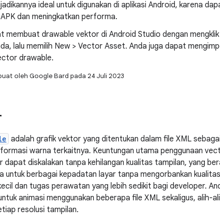
njadikannya ideal untuk digunakan di aplikasi Android, karena 
le APK dan meningkatkan performa.
t membuat drawable vektor di Android Studio dengan mengklik 
da, lalu memilih New > Vector Asset. Anda juga dapat mengimpo
ector drawable.
buat oleh Google Bard pada 24 Juli 2023
r
le
adalah grafik vektor yang ditentukan dalam file XML sebagai 
nformasi warna terkaitnya. Keuntungan utama penggunaan vecto
dapat diskalakan tanpa kehilangan kualitas tampilan, yang ber
a untuk berbagai kepadatan layar tanpa mengorbankan kualitas 
kecil dan tugas perawatan yang lebih sedikit bagi developer. 
ntuk animasi menggunakan beberapa file XML sekaligus, alih-
tiap resolusi tampilan.