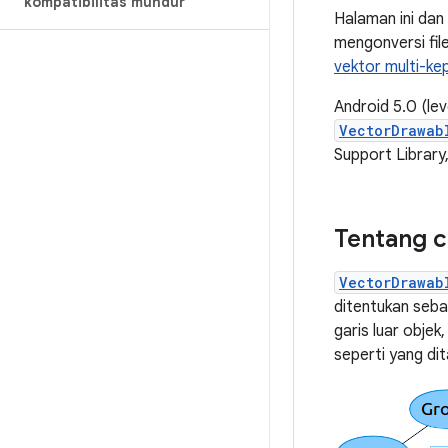
kompatibilitas mundur
Halaman ini dan
mengonversi fil
vektor multi-k
Android 5.0 (le
VectorDrawab
Support Library
Tentang c
VectorDrawab
ditentukan sebag
garis luar objek
seperti yang dit