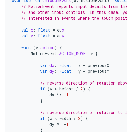
override
fun
onTouchEvent
(
e
:
MotionEvent
):
Boolean
// MotionEvent reports input details from the 
// and other input controls. In this case, you 
// interested in events where the touch positio
val
x
:
Float
=
e
.
x
val
y
:
Float
=
e
.
y
when
(
e
.
action
)
{
MotionEvent
.
ACTION_MOVE
-
>
{
var
dx
:
Float
=
x
-
previousX
var
dy
:
Float
=
y
-
previousY
// reverse direction of rotation above
if
(
y
 > 
height
/
2
)
{
dx
*=
-
1
}
// reverse direction of rotation to le
if
(
x
 < 
width
/
2
)
{
dy
*=
-
1
}