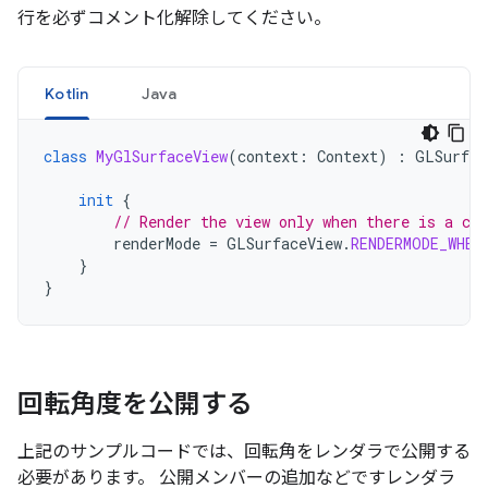
行を必ずコメント化解除してください。
Kotlin
Java
class
MyGlSurfaceView
(
context
:
Context
)
:
GLSurfac
init
{
// Render the view only when there is a cha
renderMode
=
GLSurfaceView
.
RENDERMODE_WHEN
}
}
回転角度を公開する
上記のサンプルコードでは、回転角をレンダラで公開する
必要があります。 公開メンバーの追加などですレンダラ