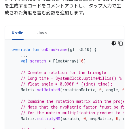
を生成するコードをコメントアウトし、 タップ入力で生
成された角度を含む変数を追加します。
Kotlin
Java
override
fun
onDrawFrame
(
gl
:
GL10
)
{
...
val
scratch
=
FloatArray
(
16
)
// Create a rotation for the triangle
// long time = SystemClock.uptimeMillis() % 4
// float angle = 0.090f * ((int) time);
Matrix
.
setRotateM
(
rotationMatrix
,
0
,
angle
,
0f
// Combine the rotation matrix with the projec
// Note that the mvpMatrix factor *must be fir
// for the matrix multiplication product to be
Matrix
.
multiplyMM
(
scratch
,
0
,
mvpMatrix
,
0
,
ro