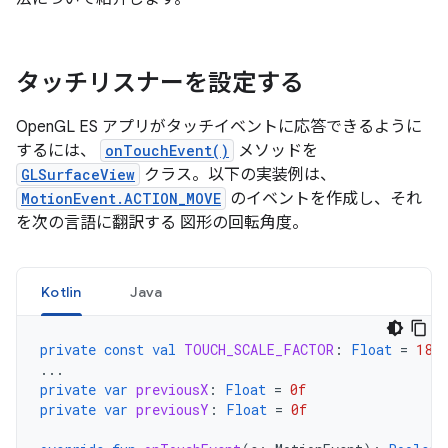
タッチリスナーを設定する
OpenGL ES アプリがタッチイベントに応答できるように
するには、
onTouchEvent()
メソッドを
GLSurfaceView
クラス。以下の実装例は、
MotionEvent.ACTION_MOVE
のイベントを作成し、それ
を次の言語に翻訳する 図形の回転角度。
Kotlin
Java
private
const
val
TOUCH_SCALE_FACTOR
:
Float
=
180.
...
private
var
previousX
:
Float
=
0f
private
var
previousY
:
Float
=
0f