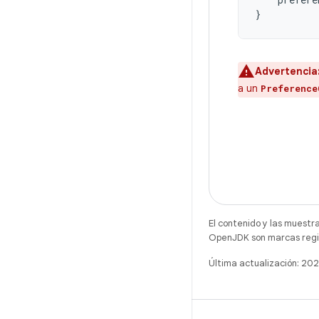
}
Advertencia
a un
Preference
El contenido y las muestr
OpenJDK son marcas regis
Última actualización: 2