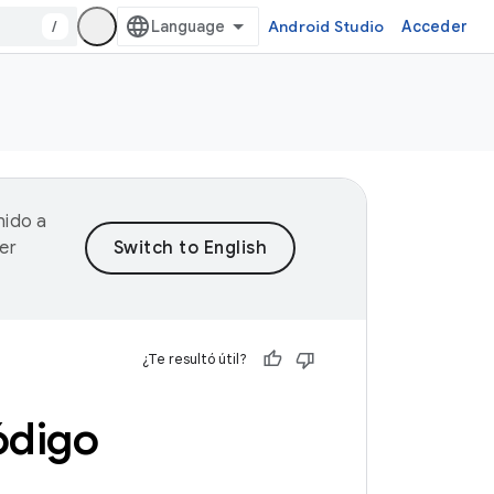
/
Android Studio
Acceder
nido a
er
¿Te resultó útil?
ódigo