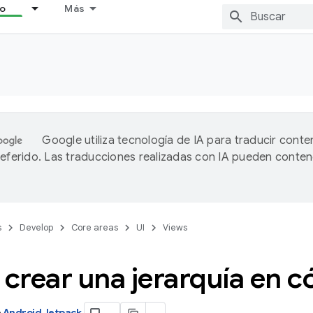
lo
Más
Google utiliza tecnología de IA para traducir conte
referido. Las traducciones realizadas con IA pueden conten
s
Develop
Core areas
UI
Views
crear una jerarquía en c
e
Android Jetpack
.