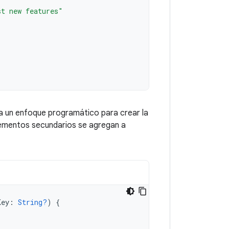
st new features"
ra un enfoque programático para crear la
ementos secundarios se agregan a
Key
:
String?
)
{