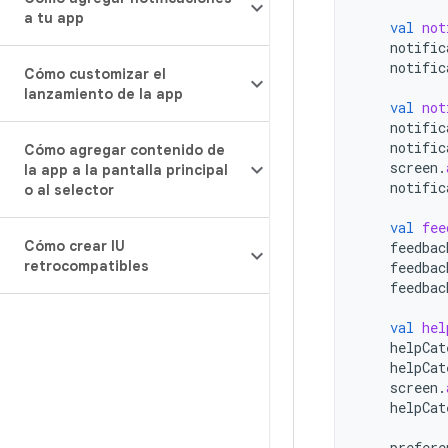
a tu app
val
not
notific
notific
Cómo customizar el
lanzamiento de la app
val
not
notific
notific
Cómo agregar contenido de
screen
.
la app a la pantalla principal
notific
o al selector
val
fee
Cómo crear IU
feedbac
retrocompatibles
feedbac
feedbac
val
hel
helpCat
helpCat
screen
.
helpCat
prefere