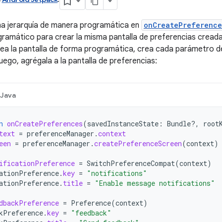
na jerarquía de manera programática en
onCreatePreference
ramático para crear la misma pantalla de preferencias cread
rea la pantalla de forma programática, crea cada parámetro d
uego, agrégala a la pantalla de preferencias:
Java
n
onCreatePreferences
(
savedInstanceState
:
Bundle?,
root
text
=
preferenceManager
.
context
een
=
preferenceManager
.
createPreferenceScreen
(
context
)
ificationPreference
=
SwitchPreferenceCompat
(
context
)
ationPreference
.
key
=
"notifications"
ationPreference
.
title
=
"Enable message notifications"
dbackPreference
=
Preference
(
context
)
kPreference
.
key
=
"feedback"