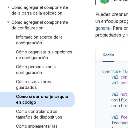
Cómo agregar el componente
de la barra de la aplicación
Puedes crear u
un enfoque prog
Cómo agregar el componente
de configuración
general
. Para c
propiedades y, l
Información acerca de la
configuración
Cómo organizar tus opciones
Kotlin
de configuración
Cómo personalizar la
override
fu
configuración
val
con
Cómo usar valores
val
scr
guardados
val
not
Cómo crear una jerarquía
notific
en código
notific
Cómo controlar otros
val
fee
tamaños de dispositivos
feedbac
Cómo implementar las