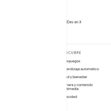
X
Sigue a @AndroidDev en X
MÁS ANDROID
DESCUBRE
Android
Videojuegos
Android para empresas
Aprendizaje automático
Seguridad
Salud y bienestar
Código abierto
Cámara y contenido
multimedia
Noticias
Privacidad
Blog
5G
Podcasts