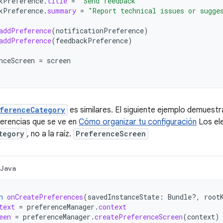
kPreference
.
title
=
"Send feedback"
kPreference
.
summary
=
"Report technical issues or sugge
addPreference
(
notificationPreference
)
addPreference
(
feedbackPreference
)
nceScreen
=
screen
ferenceCategory
es similares. El siguiente ejemplo demuest
ferencias que se ve en
Cómo organizar tu configuración
Los el
tegory
, no a la raíz.
PreferenceScreen
Java
n
onCreatePreferences
(
savedInstanceState
:
Bundle?,
root
text
=
preferenceManager
.
context
een
=
preferenceManager
.
createPreferenceScreen
(
context
)