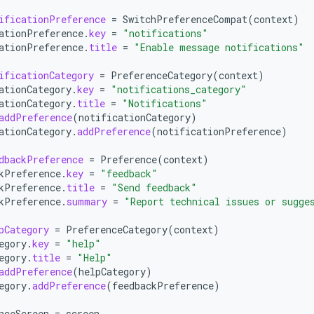
ificationPreference
=
SwitchPreferenceCompat
(
context
)
ationPreference
.
key
=
"notifications"
ationPreference
.
title
=
"Enable message notifications"
ificationCategory
=
PreferenceCategory
(
context
)
ationCategory
.
key
=
"notifications_category"
ationCategory
.
title
=
"Notifications"
addPreference
(
notificationCategory
)
ationCategory
.
addPreference
(
notificationPreference
)
dbackPreference
=
Preference
(
context
)
kPreference
.
key
=
"feedback"
kPreference
.
title
=
"Send feedback"
kPreference
.
summary
=
"Report technical issues or sugge
pCategory
=
PreferenceCategory
(
context
)
egory
.
key
=
"help"
egory
.
title
=
"Help"
addPreference
(
helpCategory
)
egory
.
addPreference
(
feedbackPreference
)
nceScreen
=
screen