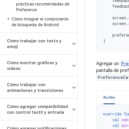
feedbac
prácticas recomendadas de
feedbac
Preference
screen
.
Cómo integrar el componente
screen
.
de búsqueda de Android
prefere
}
Cómo trabajar con texto y
emoji
Cómo mostrar gráficos y
Agregar un
Pre
videos
pantalla de pre
PreferenceCa
Cómo trabajar con
animaciones y transiciones
Kotlin
Cómo agregar compatibilidad
con control táctil y entrada
override
fu
val
con
val
scr
Cómo agregar notificaciones