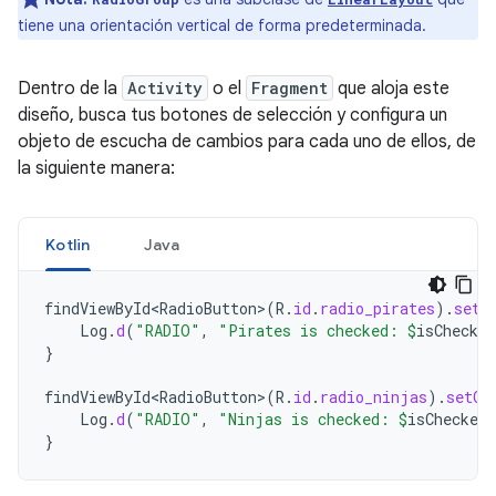
tiene una orientación vertical de forma predeterminada.
Dentro de la
Activity
o el
Fragment
que aloja este
diseño, busca tus botones de selección y configura un
objeto de escucha de cambios para cada uno de ellos, de
la siguiente manera:
Kotlin
Java
findViewById<RadioButton>
(
R
.
id
.
radio_pirates
).
setO
Log
.
d
(
"RADIO"
,
"Pirates is checked: 
$
isChecked
}
findViewById<RadioButton>
(
R
.
id
.
radio_ninjas
).
setOn
Log
.
d
(
"RADIO"
,
"Ninjas is checked: 
$
isChecked
}