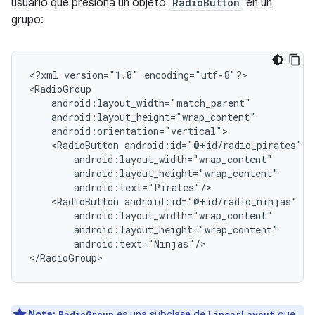
usuario que presiona un objeto
RadioButton
en un
grupo:
<?xml
version="1.0"
encoding="utf-8"?>

<RadioButton
<RadioButton
android:text="Ninjas"/>

</RadioGroup>
Nota:
es una subclase de
que
RadioGroup
LinearLayout