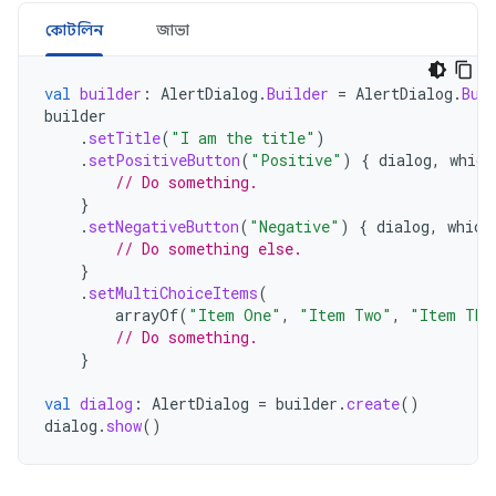
কোটলিন
জাভা
val
builder
:
AlertDialog
.
Builder
=
AlertDialog
.
Bui
builder
.
setTitle
(
"I am the title"
)
.
setPositiveButton
(
"Positive"
)
{
dialog
,
which
// Do something.
}
.
setNegativeButton
(
"Negative"
)
{
dialog
,
which
// Do something else.
}
.
setMultiChoiceItems
(
arrayOf
(
"Item One"
,
"Item Two"
,
"Item Thr
// Do something.
}
val
dialog
:
AlertDialog
=
builder
.
create
()
dialog
.
show
()