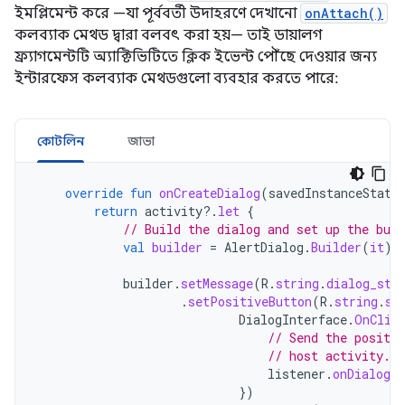
ইমপ্লিমেন্ট করে —যা পূর্ববর্তী উদাহরণে দেখানো
onAttach()
কলব্যাক মেথড দ্বারা বলবৎ করা হয়— তাই ডায়ালগ
ফ্র্যাগমেন্টটি অ্যাক্টিভিটিতে ক্লিক ইভেন্ট পৌঁছে দেওয়ার জন্য
ইন্টারফেস কলব্যাক মেথডগুলো ব্যবহার করতে পারে:
কোটলিন
জাভা
override
fun
onCreateDialog
(
savedInstanceState
return
activity
?.
let
{
// Build the dialog and set up the butt
val
builder
=
AlertDialog
.
Builder
(
it
)
builder
.
setMessage
(
R
.
string
.
dialog_sta
.
setPositiveButton
(
R
.
string
.
st
DialogInterface
.
OnClic
// Send the positiv
// host activity.
listener
.
onDialogP
})