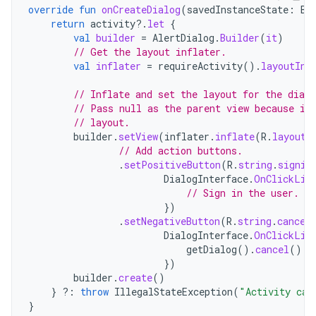
override
fun
onCreateDialog
(
savedInstanceState
:
Bu
return
activity
?.
let
{
val
builder
=
AlertDialog
.
Builder
(
it
)
// Get the layout inflater.
val
inflater
=
requireActivity
().
layoutInf
// Inflate and set the layout for the dialo
// Pass null as the parent view because it
// layout.
builder
.
setView
(
inflater
.
inflate
(
R
.
layout
.
// Add action buttons.
.
setPositiveButton
(
R
.
string
.
signin
DialogInterface
.
OnClickLis
// Sign in the user.
})
.
setNegativeButton
(
R
.
string
.
cancel
DialogInterface
.
OnClickLis
getDialog
().
cancel
()
})
builder
.
create
()
}
?:
throw
IllegalStateException
(
"Activity can
}