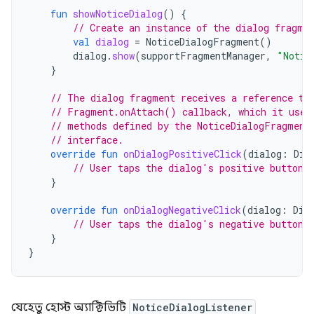
fun
showNoticeDialog
()
{
// Create an instance of the dialog fragme
val
dialog
=
NoticeDialogFragment
()
dialog
.
show
(
supportFragmentManager
,
"Notic
}
// The dialog fragment receives a reference to
// Fragment.onAttach() callback, which it uses
// methods defined by the NoticeDialogFragment
// interface.
override
fun
onDialogPositiveClick
(
dialog
:
Dia
// User taps the dialog's positive button.
}
override
fun
onDialogNegativeClick
(
dialog
:
Dia
// User taps the dialog's negative button.
}
}
যেহেতু হোস্ট অ্যাক্টিভিটি
NoticeDialogListener