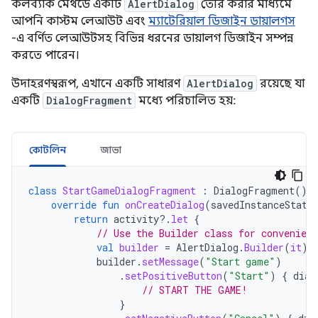
কলব্যাক মেথডে একটি
AlertDialog
তৈরি করার মাধ্যমে
আপনি কাস্টম লেআউট এবং
ম্যাটেরিয়াল ডিজাইন ডায়ালগস
-এ বর্ণিত লেআউটসহ বিভিন্ন ধরনের ডায়ালগ ডিজাইন সম্পন্ন
করতে পারেন।
উদাহরণস্বরূপ, এখানে একটি সাধারণ
AlertDialog
রয়েছে যা
একটি
DialogFragment
মধ্যে পরিচালিত হয়:
কোটলিন
জাভা
class
StartGameDialogFragment
:
DialogFragment
()
override
fun
onCreateDialog
(
savedInstanceState
return
activity
?.
let
{
// Use the Builder class for convenient
val
builder
=
AlertDialog
.
Builder
(
it
)
builder
.
setMessage
(
"Start game"
)
.
setPositiveButton
(
"Start"
)
{
dial
// START THE GAME!
}