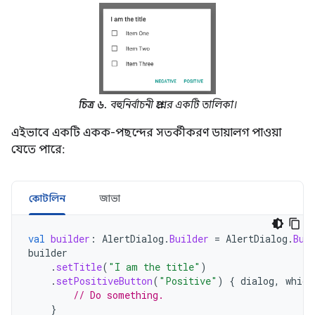
চিত্র ৬.
বহুনির্বাচনী প্রশ্নের একটি তালিকা।
এইভাবে একটি একক-পছন্দের সতর্কীকরণ ডায়ালগ পাওয়া
যেতে পারে:
কোটলিন
জাভা
val
builder
:
AlertDialog
.
Builder
=
AlertDialog
.
Bui
builder
.
setTitle
(
"I am the title"
)
.
setPositiveButton
(
"Positive"
)
{
dialog
,
which
// Do something.
}