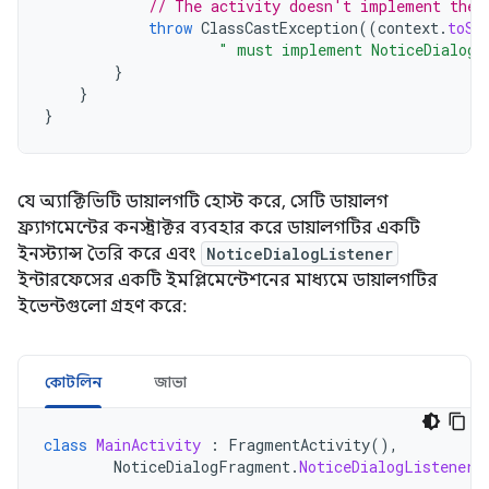
// The activity doesn't implement the 
throw
ClassCastException
((
context
.
toSt
" must implement NoticeDialogL
}
}
}
যে অ্যাক্টিভিটি ডায়ালগটি হোস্ট করে, সেটি ডায়ালগ
ফ্র্যাগমেন্টের কনস্ট্রাক্টর ব্যবহার করে ডায়ালগটির একটি
ইনস্ট্যান্স তৈরি করে এবং
NoticeDialogListener
ইন্টারফেসের একটি ইমপ্লিমেন্টেশনের মাধ্যমে ডায়ালগটির
ইভেন্টগুলো গ্রহণ করে:
কোটলিন
জাভা
class
MainActivity
:
FragmentActivity
(),
NoticeDialogFragment
.
NoticeDialogListener