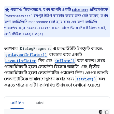
পরামর্শ:
ডিফল্টরূপে, যখন আপনি একটি
এলিমেন্টকে
EditText
ইনপুট টাইপ ব্যবহার করার জন্য সেট করেন, তখন
"textPassword"
ফন্ট ফ্যামিলিটি monospace সেট হয়ে যায়। এর ফন্ট ফ্যামিলি
পরিবর্তন করে
করুন, যাতে উভয় টেক্সট ফিল্ড একই
"sans-serif"
ফন্ট স্টাইল ব্যবহার করে।
আপনার
DialogFragment
এ লেআউটটি ইনফ্লেট করতে,
getLayoutInflater()
ব্যবহার করে একটি
LayoutInflater
নিন এবং
inflate()
কল করুন। প্রথম
প্যারামিটারটি হলো লেআউট রিসোর্স আইডি, এবং দ্বিতীয়
প্যারামিটারটি হলো লেআউটটির প্যারেন্ট ভিউ। এরপর আপনি
লেআউটটিকে ডায়ালগে স্থাপন করার জন্য
setView()
কল
করতে পারেন। এটি নিম্নলিখিত উদাহরণে দেখানো হয়েছে।
কোটলিন
জাভা