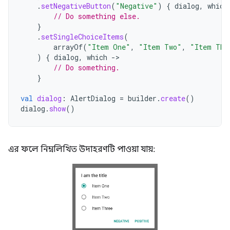
.
setNegativeButton
(
"Negative"
)
{
dialog
,
which
// Do something else.
}
.
setSingleChoiceItems
(
arrayOf
(
"Item One"
,
"Item Two"
,
"Item Thr
)
{
dialog
,
which
-
// Do something.
}
val
dialog
:
AlertDialog
=
builder
.
create
()
dialog
.
show
()
এর ফলে নিম্নলিখিত উদাহরণটি পাওয়া যায়: