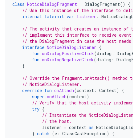
class
NoticeDialogFragment
:
DialogFragment
()
{
// Use this instance of the interface to delive
internal
lateinit
var
listener
:
NoticeDialogLi
// The activity that creates an instance of th
// implement this interface to receive event c
// the DialogFragment in case the host needs t
interface
NoticeDialogListener
{
fun
onDialogPositiveClick
(
dialog
:
DialogFr
fun
onDialogNegativeClick
(
dialog
:
DialogFr
}
// Override the Fragment.onAttach() method to 
// NoticeDialogListener.
override
fun
onAttach
(
context
:
Context
)
{
super
.
onAttach
(
context
)
// Verify that the host activity implement
try
{
// Instantiate the NoticeDialogListene
// the host.
listener
=
context
as
NoticeDialogList
}
catch
(
e
:
ClassCastException
)
{