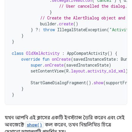
.
setNegativeButton
(
"Cancel"
)
{
dia
// User cancelled the dialog.
}
// Create the AlertDialog object and r
builder
.
create
()
}
?:
throw
IllegalStateException
(
"Activity
}
}
class
OldXmlActivity
:
AppCompatActivity
()
{
override
fun
onCreate
(
savedInstanceState
:
Bund
super
.
onCreate
(
savedInstanceState
)
setContentView
(
R
.
layout
.
activity_old_xml
)
StartGameDialogFragment
().
show
(
supportFrag
}
}
যখন আপনি এই ক্লাসের একটি ইনস্ট্যান্স তৈরি করেন এবং সেই
অবজেক্টে
show()
কল করেন, তখন নিম্নলিখিত চিত্রে