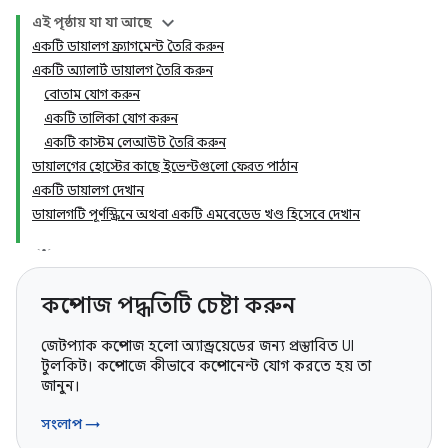
এই পৃষ্ঠায় যা যা আছে
একটি ডায়ালগ ফ্র্যাগমেন্ট তৈরি করুন
একটি অ্যালার্ট ডায়ালগ তৈরি করুন
বোতাম যোগ করুন
একটি তালিকা যোগ করুন
একটি কাস্টম লেআউট তৈরি করুন
ডায়ালগের হোস্টের কাছে ইভেন্টগুলো ফেরত পাঠান
একটি ডায়ালগ দেখান
ডায়ালগটি পূর্ণস্ক্রিনে অথবা একটি এমবেডেড খণ্ড হিসেবে দেখান
কম্পোজ পদ্ধতিটি চেষ্টা করুন
জেটপ্যাক কম্পোজ হলো অ্যান্ড্রয়েডের জন্য প্রস্তাবিত UI
টুলকিট। কম্পোজে কীভাবে কম্পোনেন্ট যোগ করতে হয় তা
জানুন।
সংলাপ →