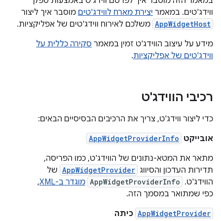
במאמר הזה מוסבר איך לפרסם ווידג'ט באמצעות ספק
ווידג'טים. במאמר
יצירת מארח לווידג'טים
מוסבר איך ליצור
AppWidgetHost
משלכם לאירוח ווידג'טים של אפליקציות.
מידע על עיצוב הווידג'ט זמין במאמר
סקירה כללית על
ווידג'טים של אפליקציות
.
רכיבי הווידג'ט
כדי ליצור ווידג'ט, צריך את הרכיבים הבסיסיים הבאים:
אובייקט
AppWidgetProviderInfo
מתאר את המטא-נתונים של הווידג'ט, כמו הפריסה,
תדירות העדכון והסיווג
AppWidgetProvider
של
הווידג'ט. ‫
AppWidgetProviderInfo
מוגדר ב-XML
,
כפי שמתואר במסמך הזה.
AppWidgetProvider
כיתה