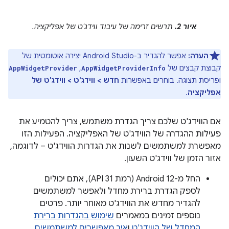
איור 2.
תרשים זרימה של עיבוד ווידג'ט של אפליקציה.
הערה:
אפשר להגדיר ב-Android Studio יצירה אוטומטית של
קבוצת קבצים של
,
AppWidgetProvider
AppWidgetProviderInfo
ופריסת תצוגה. בוחרים באפשרות
חדש > ווידג'ט > ווידג'ט של
אפליקציה
.
אם הווידג'ט שלכם צריך הגדרת משתמש, צריך להטמיע את
פעילות ההגדרה של הווידג'ט של האפליקציה. הפעילות הזו
מאפשרת למשתמשים לשנות את הגדרות הווידג'ט – לדוגמה,
אזור הזמן של ווידג'ט השעון.
החל מ-Android 12 (רמת API 31), אתם יכולים
לספק הגדרת ברירת מחדל ולאפשר למשתמשים
להגדיר מחדש את הווידג'ט מאוחר יותר. פרטים
נוספים זמינים במאמרים
שימוש בהגדרות ברירת
המחדל של הווידג'ט
ו
איך מאפשרים למשתמשים