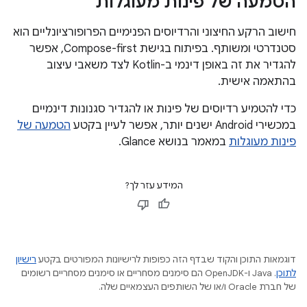
הטמעה של פינות מעוגלות
חישוב הרקע החיצוני והרדיוסים הפנימיים הפרופורציונליים הוא
סטנדרטי ומשותף. בפיתוח בגישת Compose-first, אפשר
להגדיר את זה באופן דינמי ב-Kotlin לצד משאבי עיצוב
בהתאמה אישית.
כדי להטמיע רדיוסים של פינות או להגדיר סגנונות דינמיים
במכשירי Android ישנים יותר, אפשר לעיין בקטע
הטמעה של
פינות מעוגלות
במאמר בנושא Glance.
המידע עזר לך?
דוגמאות התוכן והקוד שבדף הזה כפופות לרישיונות המפורטים בקטע
רישיון
לתוכן
.‏ Java ו-OpenJDK הם סימנים מסחריים או סימנים מסחריים רשומים
של חברת Oracle ו/או של השותפים העצמאיים שלה.