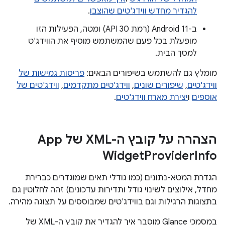
להגדיר מחדש ווידג'טים שהוצבו
.
ב-Android 11 (רמת API 30) ומטה, הפעילות הזו
מופעלת בכל פעם שהמשתמש מוסיף את הווידג'ט
למסך הבית.
מומלץ גם להשתמש בשיפורים הבאים:
פריסות גמישות של
ווידג'טים
,
שיפורים שונים
,
ווידג'טים מתקדמים
,
ווידג'טים של
אוספים
ו
יצירת מארח ווידג'טים
.
הצהרה על קובץ ה-XML של App
Widget
Provider
Info
הגדרת המטא-נתונים (כמו גודלי תאים שמוגדרים כברירת
מחדל, אילוצים לשינוי גודל ותדירות עדכונים) זהה לחלוטין גם
בתצוגות הרגילות וגם בווידג'טים שמבוססים על תצוגה מהירה.
במסמכי Glance מוסבר איך להגדיר את קובץ ה-XML של