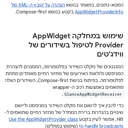
המטא-נתונים, במאמר בנושא
הצהרה על קובץ ה-XML של
AppWidgetProviderInfo
בקטע בנושא Compose-first.
שימוש במחלקה App
Widget
Provider לטיפול בשידורים של
ווידג'טים
המנגנונים של מקלט השידור בפלטפורמה, המסננים להצהרת
המניפסט ולולאות האירועים של מחזור החיים מאוחדים מתחת
לפלטפורמה. בפיתוח בגישת Compose-first, השידורים האלה
מתואמים באמצעות רכיב ה-wrapper‏
.
GlanceAppWidgetReceiver
כדי להבין איך לרשום את מקלט השידור במניפסט וליישם
שינויים בהגדרות ברירת המחדל של מחזור החיים שתואמים ל-
Hilt, אפשר לעיין בקטע
Use the AppWidgetProvider class
to handle broadcasts
(שימוש במחלקה