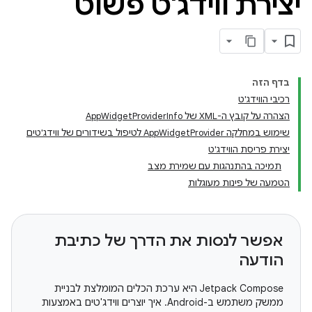
יצירת ווידג'ט פשוט
בדף הזה
רכיבי הווידג'ט
הצהרה על קובץ ה-XML של AppWidgetProviderInfo
שימוש במחלקה AppWidgetProvider לטיפול בשידורים של ווידג'טים
יצירת פריסת הווידג'ט
תמיכה בהתנהגות עם שמירת מצב
הטמעה של פינות מעוגלות
אפשר לנסות את הדרך של כתיבת
הודעה
‫Jetpack Compose היא ערכת הכלים המומלצת לבניית
ממשק משתמש ב-Android. איך יוצרים ווידג'טים באמצעות