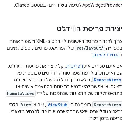
AppWidgetProvider לטיפול בשידורים) במסמכי Glance.
יצירת פריסת הווידג'ט
צריך להגדיר פריסה ראשונית לווידג'ט ב-XML ולשמור אותה
בספרייה
res/layout/
של הפרויקט. פרטים נוספים זמינים
ב
הנחיות לעיצוב
.
אם אתם מכירים את
הפריסות
, קל ליצור את פריסת הווידג'ט.
עם זאת, חשוב לדעת שפריסות הווידג'טים מבוססות על
RemoteViews
, שלא תומך בכל סוג של פריסה או ווידג'ט
תצוגה. אי אפשר להשתמש בתצוגות בהתאמה אישית או
בתת-מחלקות של התצוגות שנתמכות על ידי
RemoteViews
.
RemoteViews
תומך גם ב-
ViewStub
, שהוא
View
בלתי
נראה בגודל אפס שאפשר להשתמש בו כדי להרחיב משאבי
פריסה בזמן ריצה.