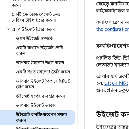
যেহেতু কনফিগারেশ
করুন
লাইফসাইকেল কলব
একটি QR কোড পেমেন্ট দ্রুত
সেটিংস টাইল তৈরি করুন৷
কনফিগারেশন অ্যা
the configuratio
অ্যাপ উইজেট তৈরি করুন
অ্যাপ উইজেট সম্পর্কে
কনফিগারেশন 
একটি সাধারণ উইজেট তৈরি
করুন
প্রচলিত ভিউ-ভি
আপনার উইজেট উন্নত করুন
লেআউট ইনস্ট্যা
একটি উন্নত উইজেট তৈরি করুন
আপনি যদি একটি
আপনার উইজেট পিকারে প্রিভিউ
হয়,
তাহলে গিটহ
যোগ করুন
জন্য, গ্ল্যান্স ড
উইজেট সংগ্রহ ব্যবহার করুন
আপনার উইজেট আকার
উইজেট কনফ
উইজেট কনফিগারেশন সক্ষম
করুন
উইজেটের আচরণ (