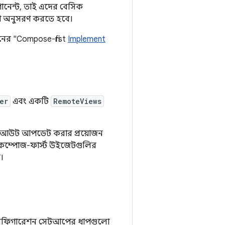
ম্পোনেন্ট, তাই এদের বেসিক
ুলো অনুসরণ করতে হবে।
শনের "Compose-first
Implement
er
এবং একটি
RemoteViews
লেআউট আপডেট করার প্রয়োজন
কম্পোজ-ফার্স্ট উইজেটগুলির
।
ক কনফিগারেশন সেটআপের ধাপগুলো