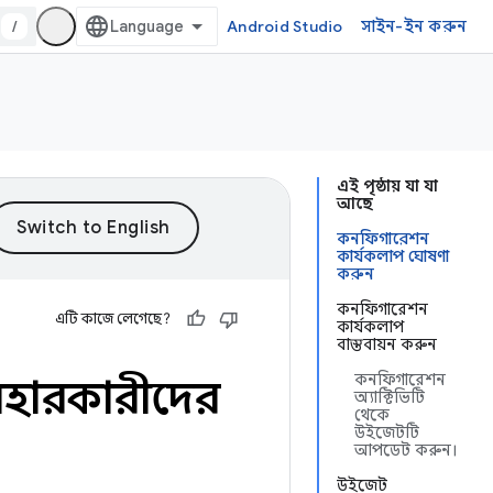
/
Android Studio
সাইন-ইন করুন
এই পৃষ্ঠায় যা যা
আছে
কনফিগারেশন
কার্যকলাপ ঘোষণা
করুন
কনফিগারেশন
এটি কাজে লেগেছে?
কার্যকলাপ
বাস্তবায়ন করুন
কনফিগারেশন
বহারকারীদের
অ্যাক্টিভিটি
থেকে
উইজেটটি
আপডেট করুন।
উইজেট