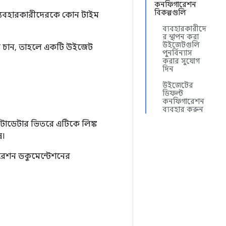
কনফিগারেশন
বিকল্পগুলি
ব্যবহারকারীদেরকে কোন টাইম
ব্যবহারকারীদে
র স্থাপন করা
উইজেটগুলি
ে চান, তাহলে একটি উইজেট
পুনর্বিন্যাস
করার সুযোগ
দিন
উইজেটের
ডিফল্ট
কনফিগারেশন
ব্যবহার করুন
েটাডেটার ভিতরে এটিকে লিঙ্ক
ন।
ারেশন ডকুমেন্টেশনের