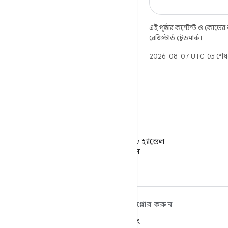
এই পৃষ্ঠার কন্টেন্ট ও কোডের
রেজিস্টার্ড ট্রেডমার্ক।
2026-08-07 UTC-তে শেষ
X
X-এ @AndroidDev হ্যান্ডেল
ফলো করুন
ANDROID সম্পর্কে আরও
এক্সপ্লোর করুন
শিখুন
গেমিং