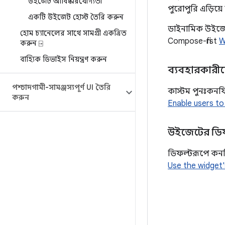
উইজেট আবিষ্কারযোগ্যতা
পুরোপুরি এড়িয়ে য
একটি উইজেট হোস্ট তৈরি করুন
ডাইনামিক উইজে
হোম চ্যানেলের সাথে সামগ্রী একত্রিত
Compose-first
W
করুন ⍈
বাহ্যিক ডিভাইস নিয়ন্ত্রণ করুন
ব্যবহারকারীদে
পশ্চাদগামী-সামঞ্জস্যপূর্ণ UI তৈরি
কাস্টম পুনঃকনফ
করুন
Enable users to
উইজেটের ডিফ
ডিফল্টরূপে কনফ
Use the widget'