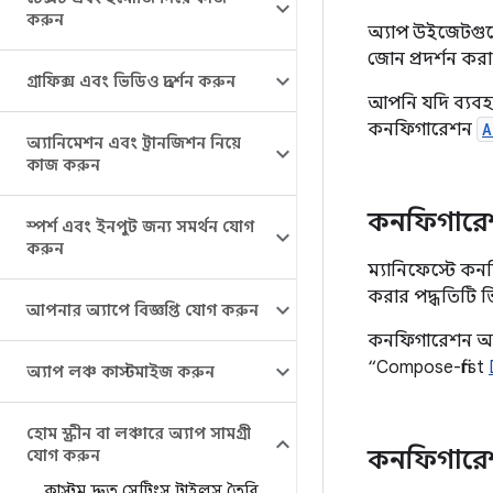
করুন
অ্যাপ উইজেটগুল
জোন প্রদর্শন করা
গ্রাফিক্স এবং ভিডিও প্রদর্শন করুন
আপনি যদি ব্যব
কনফিগারেশন
A
অ্যানিমেশন এবং ট্রানজিশন নিয়ে
কাজ করুন
কনফিগারেশ
স্পর্শ এবং ইনপুট জন্য সমর্থন যোগ
করুন
ম্যানিফেস্টে ক
করার পদ্ধতিটি ভি
আপনার অ্যাপে বিজ্ঞপ্তি যোগ করুন
কনফিগারেশন অ্য
“Compose-first
অ্যাপ লঞ্চ কাস্টমাইজ করুন
হোম স্ক্রীন বা লঞ্চারে অ্যাপ সামগ্রী
কনফিগারেশন
যোগ করুন
কাস্টম দ্রুত সেটিংস টাইলস তৈরি