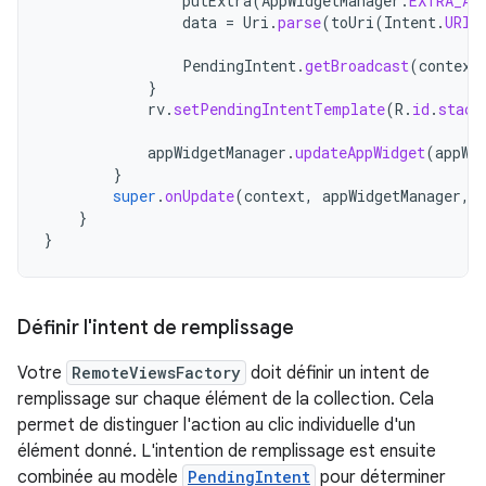
putExtra
(
AppWidgetManager
.
EXTRA_AP
data
=
Uri
.
parse
(
toUri
(
Intent
.
URI_
PendingIntent
.
getBroadcast
(
context
}
rv
.
setPendingIntentTemplate
(
R
.
id
.
stack
appWidgetManager
.
updateAppWidget
(
appWi
}
super
.
onUpdate
(
context
,
appWidgetManager
,
}
}
Définir l'intent de remplissage
Votre
RemoteViewsFactory
doit définir un intent de
remplissage sur chaque élément de la collection. Cela
permet de distinguer l'action au clic individuelle d'un
élément donné. L'intention de remplissage est ensuite
combinée au modèle
PendingIntent
pour déterminer