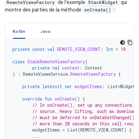
RemoteViewsFactory
de l'exemple
StackWidget
qui
montre des parties de la méthode
onCreate()
:
Kotlin
Java
private
const
val
REMOTE_VIEW_COUNT
:
Int
=
10
class
StackRemoteViewsFactory
(
private
val
context
:
Context
)
:
RemoteViewsService
.
RemoteViewsFactory
{
private
lateinit
var
widgetItems
:
List<WidgetI
override
fun
onCreate
()
{
// In onCreate(), set up any connections o
// source. Heavy lifting, such as downloadi
// must be deferred to onDataSetChanged() 
// more than 20 seconds on this call resul
widgetItems
=
List
(
REMOTE_VIEW_COUNT
)
{
in
...