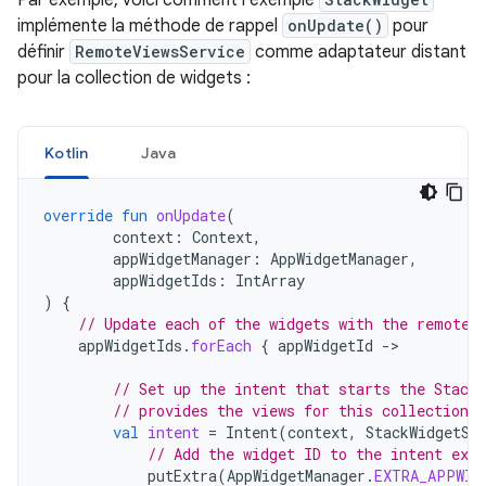
Par exemple, voici comment l'exemple
implémente la méthode de rappel
onUpdate()
pour
définir
RemoteViewsService
comme adaptateur distant
pour la collection de widgets :
Kotlin
Java
override
fun
onUpdate
(
context
:
Context
,
appWidgetManager
:
AppWidgetManager
,
appWidgetIds
:
IntArray
)
{
// Update each of the widgets with the remote 
appWidgetIds
.
forEach
{
appWidgetId
->
// Set up the intent that starts the StackV
// provides the views for this collection.
val
intent
=
Intent
(
context
,
StackWidgetSe
// Add the widget ID to the intent extr
putExtra
(
AppWidgetManager
.
EXTRA_APPWID