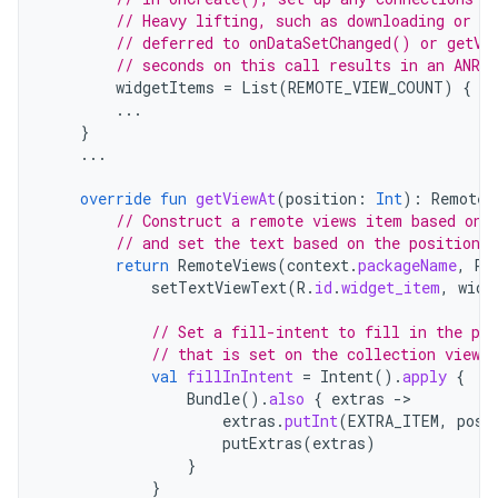
// Heavy lifting, such as downloading or c
// deferred to onDataSetChanged() or getVi
// seconds on this call results in an ANR.
widgetItems
=
List
(
REMOTE_VIEW_COUNT
)
{
in
...
}
...
override
fun
getViewAt
(
position
:
Int
):
RemoteV
// Construct a remote views item based on 
// and set the text based on the position.
return
RemoteViews
(
context
.
packageName
,
R
.
setTextViewText
(
R
.
id
.
widget_item
,
widg
// Set a fill-intent to fill in the pe
// that is set on the collection view 
val
fillInIntent
=
Intent
().
apply
{
Bundle
().
also
{
extras
->
extras
.
putInt
(
EXTRA_ITEM
,
posi
putExtras
(
extras
)
}
}