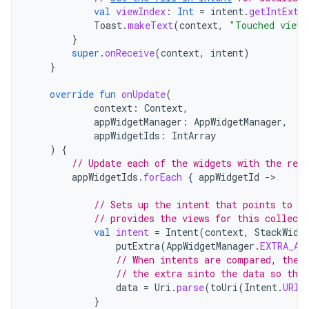
val
viewIndex
:
Int
=
intent
.
getIntExtr
Toast
.
makeText
(
context
,
"Touched view 
}
super
.
onReceive
(
context
,
intent
)
}
override
fun
onUpdate
(
context
:
Context
,
appWidgetManager
:
AppWidgetManager
,
appWidgetIds
:
IntArray
)
{
// Update each of the widgets with the rem
appWidgetIds
.
forEach
{
appWidgetId
->
// Sets up the intent that points to th
// provides the views for this collecti
val
intent
=
Intent
(
context
,
StackWidg
putExtra
(
AppWidgetManager
.
EXTRA_AP
// When intents are compared, the 
// the extra sinto the data so that
data
=
Uri
.
parse
(
toUri
(
Intent
.
URI_
}