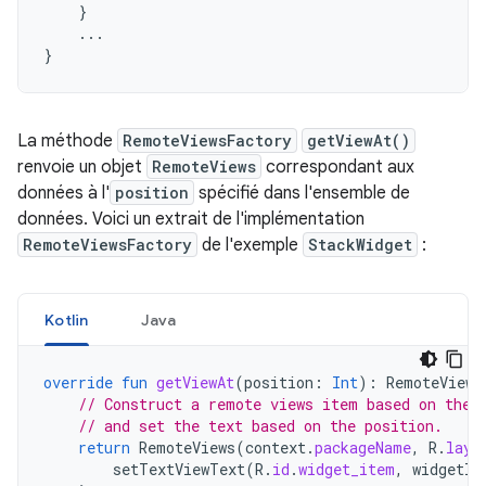
}
...
}
La méthode
RemoteViewsFactory
getViewAt()
renvoie un objet
RemoteViews
correspondant aux
données à l'
position
spécifié dans l'ensemble de
données. Voici un extrait de l'implémentation
RemoteViewsFactory
de l'exemple
StackWidget
:
Kotlin
Java
override
fun
getViewAt
(
position
:
Int
):
RemoteViews
// Construct a remote views item based on the 
// and set the text based on the position.
return
RemoteViews
(
context
.
packageName
,
R
.
layo
setTextViewText
(
R
.
id
.
widget_item
,
widgetIt