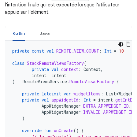
l'intention finale qui est exécutée lorsque l'utilisateur
appuie sur l'élément.
Kotlin
Java
private
const
val
REMOTE_VIEW_COUNT
:
Int
=
10
class
StackRemoteViewsFactory
(
private
val
context
:
Context
,
intent
:
Intent
)
:
RemoteViewsService
.
RemoteViewsFactory
{
private
lateinit
var
widgetItems
:
List<WidgetI
private
val
appWidgetId
:
Int
=
intent
.
getIntEx
AppWidgetManager
.
EXTRA_APPWIDGET_ID
,
AppWidgetManager
.
INVALID_APPWIDGET_ID
)
override
fun
onCreate
()
{
// In onCreate(), set up any connections o