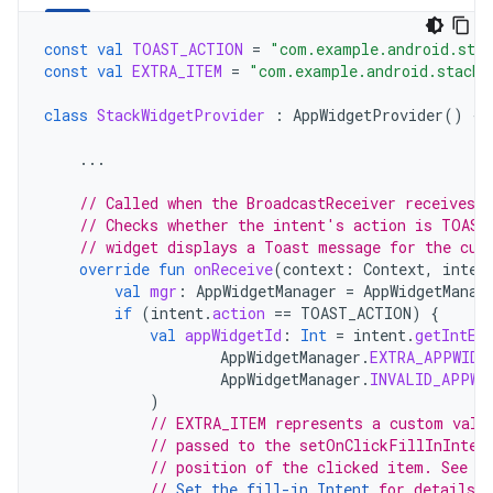
const
val
TOAST_ACTION
=
"com.example.android.sta
const
val
EXTRA_ITEM
=
"com.example.android.stackw
class
StackWidgetProvider
:
AppWidgetProvider
()
{
...
// Called when the BroadcastReceiver receives a
// Checks whether the intent's action is TOAST
// widget displays a Toast message for the cur
override
fun
onReceive
(
context
:
Context
,
inten
val
mgr
:
AppWidgetManager
=
AppWidgetManag
if
(
intent
.
action
==
TOAST_ACTION
)
{
val
appWidgetId
:
Int
=
intent
.
getIntEx
AppWidgetManager
.
EXTRA_APPWIDG
AppWidgetManager
.
INVALID_APPWI
)
// EXTRA_ITEM represents a custom valu
// passed to the setOnClickFillInInten
// position of the clicked item. See S
// 
Set the fill-in Intent
 for details.