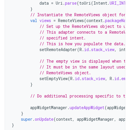
data
=
Uri
.
parse
(
toUri
(
Intent
.
URI_INTE
}
// Instantiate the RemoteViews object for 
val
views
=
RemoteViews
(
context
.
packageNam
// Set up the RemoteViews object to us
// This adapter connects to a RemoteVi
// specified intent.
// This is how you populate the data.
setRemoteAdapter
(
R
.
id
.
stack_view
,
inte
// The empty view is displayed when th
// It must be in the same layout used 
// RemoteViews object.
setEmptyView
(
R
.
id
.
stack_view
,
R
.
id
.
emp
}
// Do additional processing specific to thi
appWidgetManager
.
updateAppWidget
(
appWidget
}
super
.
onUpdate
(
context
,
appWidgetManager
,
appW
}