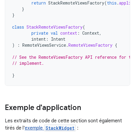
return
StackRemoteViewsFactory
(
this
.
applic
}
}
class
StackRemoteViewsFactory
(
private
val
context
:
Context
,
intent
:
Intent
)
:
RemoteViewsService
.
RemoteViewsFactory
{
// See the RemoteViewsFactory API reference for th
// implement.
}
Exemple d'application
Les extraits de code de cette section sont également
tirés de l'
exemple
StackWidget
: