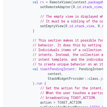
val
rv
=
RemoteViews
(
context
.
packageNa
setRemoteAdapter
(
R
.
id
.
stack_view
,
// The empty view is displayed whe
// It must be a sibling of the col
setEmptyView
(
R
.
id
.
stack_view
,
R
.
id
}
// This section makes it possible for 
// behavior. It does this by setting u
// Individuals items of a collection c
// intents. Instead, the collection as 
// intent template, and the individual
// to create unique behavior on an ite
val
toastPendingIntent
:
PendingIntent
context
,
StackWidgetProvider
::
class
.
jav
).
run
{
// Set the action for the intent.
// When the user touches a particul
// broadcasting TOAST_ACTION.
action
=
TOAST_ACTION