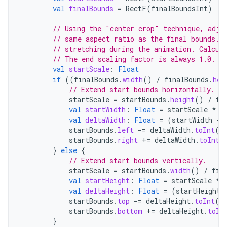
val
finalBounds
=
RectF
(
finalBoundsInt
)
// Using the "center crop" technique, adju
// same aspect ratio as the final bounds. 
// stretching during the animation. Calcul
// The end scaling factor is always 1.0.
val
startScale
:
Float
if
((
finalBounds
.
width
()
/
finalBounds
.
hei
// Extend start bounds horizontally.
startScale
=
startBounds
.
height
()
/
fi
val
startWidth
:
Float
=
startScale
*
f
val
deltaWidth
:
Float
=
(
startWidth
-
startBounds
.
left
-=
deltaWidth
.
toInt
()
startBounds
.
right
+=
deltaWidth
.
toInt
(
}
else
{
// Extend start bounds vertically.
startScale
=
startBounds
.
width
()
/
fin
val
startHeight
:
Float
=
startScale
*
val
deltaHeight
:
Float
=
(
startHeight
startBounds
.
top
-=
deltaHeight
.
toInt
()
startBounds
.
bottom
+=
deltaHeight
.
toIn
}