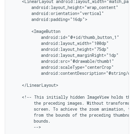
<LinearLayout
android:padding="16dp">

android:contentDescription="@string/de
</LinearLayout>

<!--
This
initially
hidden
ImageView
holds
the
the
preceding
images.
Without
transformat
screen.
To
achieve
the
zoom
animation,
th
from
the
bounds
of
the
preceding
thumbnai
-->
