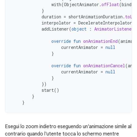
with
(
ObjectAnimator
.
ofFloat
(
bindin
}
duration
=
shortAnimationDuration
.
toLo
interpolator
=
DecelerateInterpolator
(
addListener
(
object
:
AnimatorListenerA
override
fun
onAnimationEnd
(
animat
currentAnimator
=
null
}
override
fun
onAnimationCancel
(
ani
currentAnimator
=
null
}
})
start
()
}
}
Esegui lo zoom indietro eseguendo un'animazione simile al
contrario quando l'utente tocca lo schermo mentre