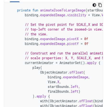
private
fun
animateZoomToLargeImage
(
startBound
binding
.
expandedImage
.
visibility
=
View
.
VI
// Set the pivot point for SCALE_X and SCA
// top-left corner of the zoomed-in view. 
// the view.
binding
.
expandedImage
.
pivotX
=
0f
binding
.
expandedImage
.
pivotY
=
0f
// Construct and run the parallel animatio
// scale properties: X, Y, SCALE_X, and SC
currentAnimator
=
AnimatorSet
().
apply
{
play
(
ObjectAnimator
.
ofFloat
(
binding
.
expandedImage
,
View
.
X
,
startBounds
.
left
,
finalBounds
.
left
)
).
apply
{
with
(
ObjectAnimator
.
ofFloat
(
bindin
with
(
ObjectAnimator
.
ofFloat
(
bindin