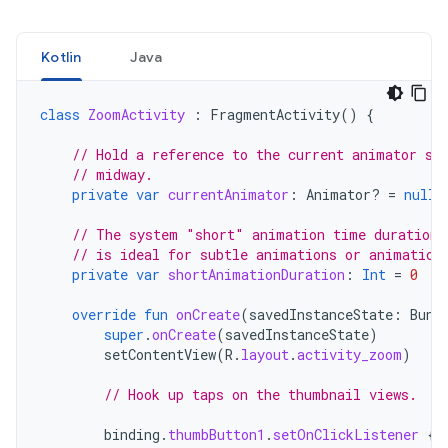
Kotlin
Java
class
ZoomActivity
:
FragmentActivity
()
{
// Hold a reference to the current animator so
// midway.
private
var
currentAnimator
:
Animator? 
=
null
// The system "short" animation time duration 
// is ideal for subtle animations or animation
private
var
shortAnimationDuration
:
Int
=
0
override
fun
onCreate
(
savedInstanceState
:
Bund
super
.
onCreate
(
savedInstanceState
)
setContentView
(
R
.
layout
.
activity_zoom
)
// Hook up taps on the thumbnail views.
binding
.
thumbButton1
.
setOnClickListener
{