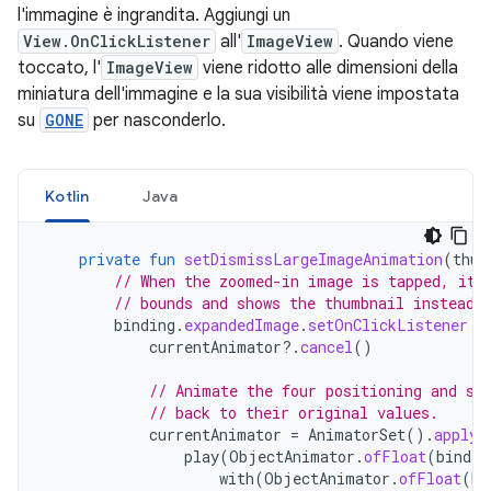
l'immagine è ingrandita. Aggiungi un
View.OnClickListener
all'
ImageView
. Quando viene
toccato, l'
ImageView
viene ridotto alle dimensioni della
miniatura dell'immagine e la sua visibilità viene impostata
su
GONE
per nasconderlo.
Kotlin
Java
private
fun
setDismissLargeImageAnimation
(
thum
// When the zoomed-in image is tapped, it 
// bounds and shows the thumbnail instead 
binding
.
expandedImage
.
setOnClickListener
{
currentAnimator
?.
cancel
()
// Animate the four positioning and si
// back to their original values.
currentAnimator
=
AnimatorSet
().
apply
play
(
ObjectAnimator
.
ofFloat
(
bindin
with
(
ObjectAnimator
.
ofFloat
(
bi