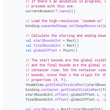
// If there's an animation in progress, ca
// proceed with this one.
currentAnimator
?.
cancel
()
// Load the high-resolution "zoomed-in" im
binding
.
expandedImage
.
setImageResource
(
ima
// Calculate the starting and ending bound
val
startBoundsInt
=
Rect
()
val
finalBoundsInt
=
Rect
()
val
globalOffset
=
Point
()
// The start bounds are the global visible
// and the final bounds are the global visi
// container view. Set the container view'
// bounds, since that's the origin for the
// properties (X, Y).
thumbView
.
getGlobalVisibleRect
(
startBounds
binding
.
container
.
getGlobalVisibleRect
(
fin
startBoundsInt
.
offset
(
-
globalOffset
.
x
,
-
gl
finalBoundsInt
.
offset
(
-
globalOffset
.
x
,
-
gl
val
startBounds
=
RectF
(
startBoundsInt
)