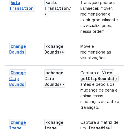
Auto
<auto
Transição padrão.
Transition
Transition
/
Esmaecer, mover,
>
redimensionar e
exibir gradualmente
as visualizações,
nessa ordem.
Change
<change
Move e
Bounds
Bounds
/
>
redimensiona as
visualizações.
Change
<change
View
.
Captura o
Clip
Clip
get
Clip
Bounds(
)
Bounds
Bounds
/
>
antes e depois da
mudança de cena e
anima essas
mudanças durante a
transição.
Change
<change
Captura a matriz de
Image
Image
Image
View
um