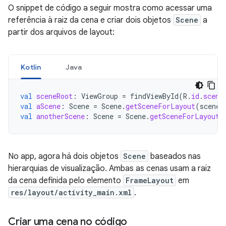
O snippet de código a seguir mostra como acessar uma
referência à raiz da cena e criar dois objetos
Scene
a
partir dos arquivos de layout:
Kotlin
Java
val
sceneRoot
:
ViewGroup
=
findViewById
(
R
.
id
.
scene
val
aScene
:
Scene
=
Scene
.
getSceneForLayout
(
sceneR
val
anotherScene
:
Scene
=
Scene
.
getSceneForLayout
(
No app, agora há dois objetos
Scene
baseados nas
hierarquias de visualização. Ambas as cenas usam a raiz
da cena definida pelo elemento
FrameLayout
em
res/layout/activity_main.xml
.
Criar uma cena no código