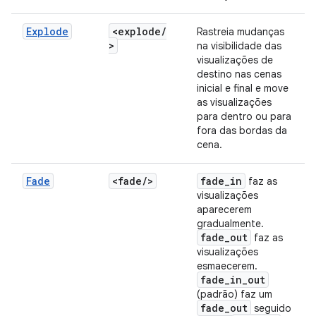
Explode
<explode
/
Rastreia mudanças
>
na visibilidade das
visualizações de
destino nas cenas
inicial e final e move
as visualizações
para dentro ou para
fora das bordas da
cena.
Fade
<fade
/
>
fade
_
in
faz as
visualizações
aparecerem
gradualmente.
fade
_
out
faz as
visualizações
esmaecerem.
fade
_
in
_
out
(padrão) faz um
fade
_
out
seguido