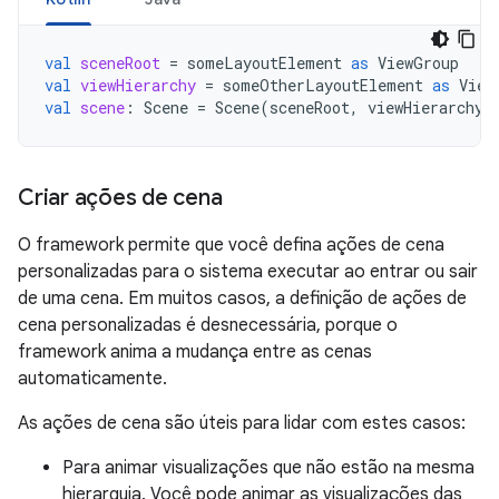
val
sceneRoot
=
someLayoutElement
as
ViewGroup
val
viewHierarchy
=
someOtherLayoutElement
as
View
val
scene
:
Scene
=
Scene
(
sceneRoot
,
viewHierarchy
)
Criar ações de cena
O framework permite que você defina ações de cena
personalizadas para o sistema executar ao entrar ou sair
de uma cena. Em muitos casos, a definição de ações de
cena personalizadas é desnecessária, porque o
framework anima a mudança entre as cenas
automaticamente.
As ações de cena são úteis para lidar com estes casos:
Para animar visualizações que não estão na mesma
hierarquia. Você pode animar as visualizações das