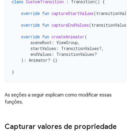
class
CustomTransition
:
Transition
()
{
override
fun
captureStartValues
(
transitionValu
override
fun
captureEndValues
(
transitionValues
override
fun
createAnimator
(
sceneRoot
:
ViewGroup
,
startValues
:
TransitionValues?,
endValues
:
TransitionValues?
):
Animator? 
{}
}
As seções a seguir explicam como modificar essas
funções.
Capturar valores de propriedade