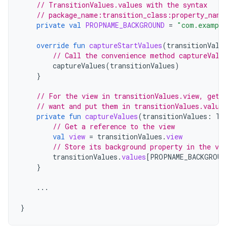
// TransitionValues.values with the syntax
// package_name:transition_class:property_name
private
val
PROPNAME_BACKGROUND
=
"com.example
override
fun
captureStartValues
(
transitionValu
// Call the convenience method captureValu
captureValues
(
transitionValues
)
}
// For the view in transitionValues.view, get 
// want and put them in transitionValues.value
private
fun
captureValues
(
transitionValues
:
Tr
// Get a reference to the view
val
view
=
transitionValues
.
view
// Store its background property in the va
transitionValues
.
values
[
PROPNAME_BACKGROUN
}
...
}