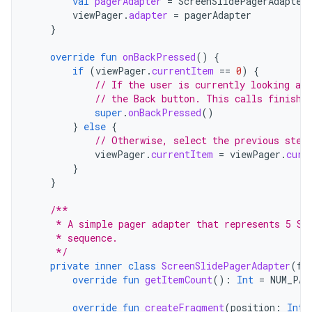
val
pagerAdapter
=
ScreenSlidePagerAdapter
viewPager
.
adapter
=
pagerAdapter
}
override
fun
onBackPressed
()
{
if
(
viewPager
.
currentItem
==
0
)
{
// If the user is currently looking at
// the Back button. This calls finish(
super
.
onBackPressed
()
}
else
{
// Otherwise, select the previous step
viewPager
.
currentItem
=
viewPager
.
curr
}
}
/**
     * A simple pager adapter that represents 5 Sc
     * sequence.
     */
private
inner
class
ScreenSlidePagerAdapter
(
fa
override
fun
getItemCount
():
Int
=
NUM_PAG
override
fun
createFragment
(
position
:
Int
)