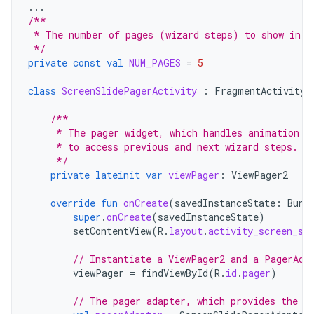
...
/**
 * The number of pages (wizard steps) to show in t
 */
private
const
val
NUM_PAGES
=
5
class
ScreenSlidePagerActivity
:
FragmentActivity
(
/**
     * The pager widget, which handles animation a
     * to access previous and next wizard steps.
     */
private
lateinit
var
viewPager
:
ViewPager2
override
fun
onCreate
(
savedInstanceState
:
Bund
super
.
onCreate
(
savedInstanceState
)
setContentView
(
R
.
layout
.
activity_screen_sl
// Instantiate a ViewPager2 and a PagerAda
viewPager
=
findViewById
(
R
.
id
.
pager
)
// The pager adapter, which provides the p