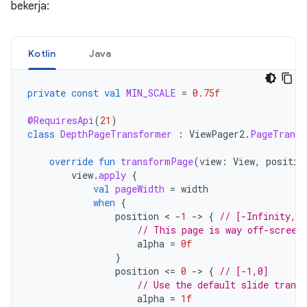
bekerja:
Kotlin
Java
private
const
val
MIN_SCALE
=
0.75f
@RequiresApi
(
21
)
class
DepthPageTransformer
:
ViewPager2
.
PageTransf
override
fun
transformPage
(
view
:
View
,
positio
view
.
apply
{
val
pageWidth
=
width
when
{
position
 < 
-
1
-
>
{
// [-Infinity,-
// This page is way off-screen
alpha
=
0f
}
position
<
=
0
-
>
{
// [-1,0]
// Use the default slide trans
alpha
=
1f