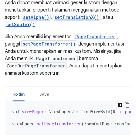
Anda dapat membuat animasi geser kustom dengan
menetapkan properti halaman menggunakan metode
seperti
setAlpha()
,
setTranslationX()
, atau
setScaleY()
.
Jika Anda memiliki implementasi
PageTransformer
,
panggil
setPageTransformer()
dengan implementasi
Anda untuk menerapkan animasi kustom. Misalnya, jika
Anda memiliki
PageTransformer
bernama
ZoomOutPageTransformer
, Anda dapat menetapkan
animasi kustom seperti ini:
Kotlin
Java
val
viewPager
:
ViewPager2
=
findViewById
(
R
.
id
.
page
...
viewPager
.
setPageTransformer
(
ZoomOutPageTransform