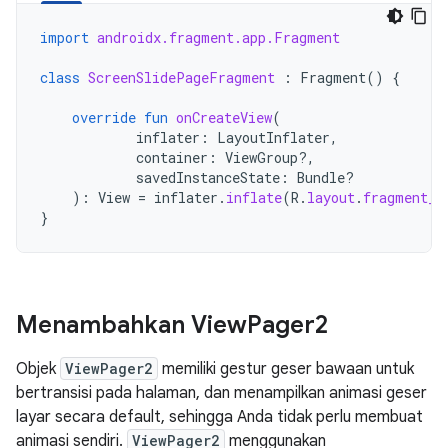
import
androidx.fragment.app.Fragment
class
ScreenSlidePageFragment
:
Fragment
()
{
override
fun
onCreateView
(
inflater
:
LayoutInflater
,
container
:
ViewGroup?,
savedInstanceState
:
Bundle?
):
View
=
inflater
.
inflate
(
R
.
layout
.
fragment_s
}
Menambahkan View
Pager2
Objek
ViewPager2
memiliki gestur geser bawaan untuk
bertransisi pada halaman, dan menampilkan animasi geser
layar secara default, sehingga Anda tidak perlu membuat
animasi sendiri.
ViewPager2
menggunakan