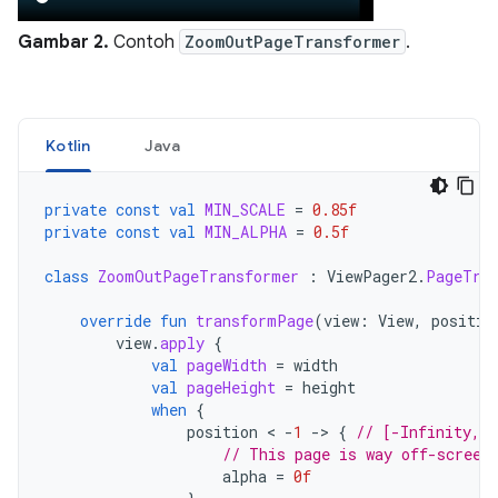
Gambar 2.
Contoh
ZoomOutPageTransformer
.
Kotlin
Java
private
const
val
MIN_SCALE
=
0.85f
private
const
val
MIN_ALPHA
=
0.5f
class
ZoomOutPageTransformer
:
ViewPager2
.
PageTra
override
fun
transformPage
(
view
:
View
,
positio
view
.
apply
{
val
pageWidth
=
width
val
pageHeight
=
height
when
{
position
 < 
-
1
-
>
{
// [-Infinity,-
// This page is way off-screen
alpha
=
0f