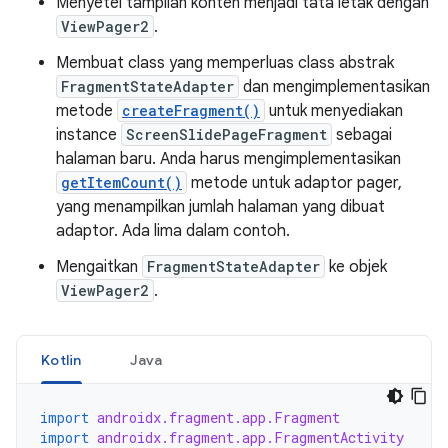
Menyetel tampilan konten menjadi tata letak dengan
ViewPager2
.
Membuat class yang memperluas class abstrak
FragmentStateAdapter
dan mengimplementasikan
metode
createFragment()
untuk menyediakan
instance
ScreenSlidePageFragment
sebagai
halaman baru. Anda harus mengimplementasikan
getItemCount()
metode untuk adaptor pager,
yang menampilkan jumlah halaman yang dibuat
adaptor. Ada lima dalam contoh.
Mengaitkan
FragmentStateAdapter
ke objek
ViewPager2
.
Kotlin
Java
import
androidx.fragment.app.Fragment
import
androidx.fragment.app.FragmentActivity