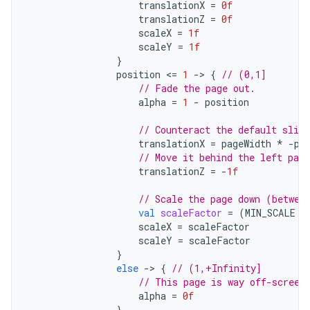
translationX
=
0f
translationZ
=
0f
scaleX
=
1f
scaleY
=
1f
}
position
<
=
1
-
>
{
// (0,1]
// Fade the page out.
alpha
=
1
-
position
// Counteract the default slid
translationX
=
pageWidth
*
-
po
// Move it behind the left page
translationZ
=
-
1f
// Scale the page down (betwee
val
scaleFactor
=
(
MIN_SCALE
+
scaleX
=
scaleFactor
scaleY
=
scaleFactor
}
else
-
>
{
// (1,+Infinity]
// This page is way off-screen
alpha
=
0f
}