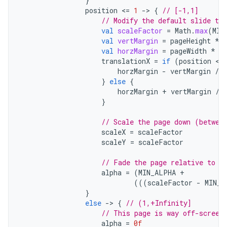
}
position
<
=
1
-
>
{
// [-1,1]
// Modify the default slide tra
val
scaleFactor
=
Math
.
max
(
MIN
val
vertMargin
=
pageHeight
*
val
horzMargin
=
pageWidth
*
(
translationX
=
if
(
position
 < 
horzMargin
-
vertMargin
/
2
}
else
{
horzMargin
+
vertMargin
/
}
// Scale the page down (betwee
scaleX
=
scaleFactor
scaleY
=
scaleFactor
// Fade the page relative to i
alpha
=
(
MIN_ALPHA
+
(((
scaleFactor
-
MIN_S
}
else
-
>
{
// (1,+Infinity]
// This page is way off-screen
alpha
=
0f