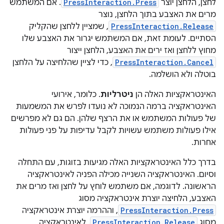
לחצן, הלחצן יוצר
PressInteraction.Press
. אם המשתמש
מרים את האצבע בתוך הלחצן, נוצר
PressInteraction.Release
, שמציין ללחצן שהקליק
הסתיים. לעומת זאת, אם המשתמש יגרור את האצבע שלו
מחוץ ללחצן ואז ירים את האצבע, הלחצן ייצור
PressInteraction.Cancel
, כדי לציין שהלחיצה על הלחצן
בוטלה ולא הושלמה.
האינטראקציות האלה הן
ניטרליות
. כלומר, אירועי
האינטראקציה ברמה הנמוכה לא נועדו לפרש את המשמעות
של פעולות המשתמש או את הרצף שלהן. הם גם לא מפרשים
אילו פעולות משתמש עשויות לקבל עדיפות על פני פעולות
אחרות.
בדרך כלל האינטראקציות האלה מגיעות בזוגות, עם התחלה
וסיום. האינטראקציה השנייה מכילה הפניה לאינטראקציה
הראשונה. לדוגמה, אם משתמש לוחץ על לחצן ואז מרים את
האצבע, הלחיצה יוצרת אינטראקציה מסוג
PressInteraction.Press
, וההרמה יוצרת אינטראקציה
מסוג
PressInteraction.Release
. לאינטראקציה