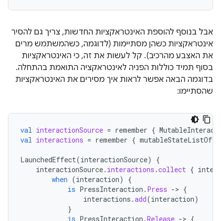
אבל בנוסף להוספת האינטראקציות החדשות, צריך גם להסיר
אינטראקציות כשהן מסתיימות (לדוגמה, כשהמשתמש מרים
את האצבע מהרכיב). קל לעשות את זה, כי האינטראקציות
בסוף תמיד כוללות הפניה לאינטראקציה התואמת בהתחלה.
בדוגמה הבאה אפשר לראות איך מסירים את האינטראקציות
שהסתיימו:
val
interactionSource
=
remember
{
MutableInteract
val
interactions
=
remember
{
mutableStateListOf<I
LaunchedEffect
(
interactionSource
)
{
interactionSource
.
interactions
.
collect
{
inter
when
(
interaction
)
{
is
PressInteraction
.
Press
-
>
{
interactions
.
add
(
interaction
)
}
is
PressInteraction
.
Release
-
>
{