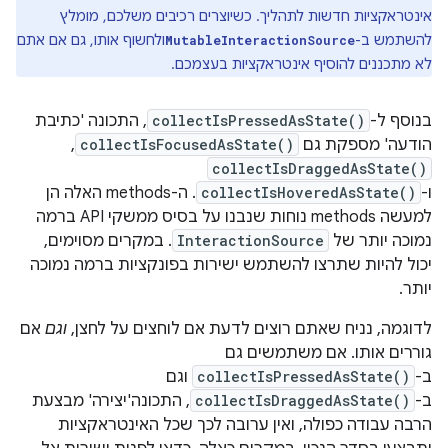
אינטראקציות חדשות לתהליך. כשיוצרים רכיבים משלכם, מומלץ
להשתמש ב-
ולחשוף אותו, גם אם אתם
MutableInteractionSource
לא מתכננים להוסיף אינטראקציות בעצמכם.
בנוסף ל-
collectIsPressedAsState()
, התכונה 'כתיבת
הודעה' מספקת גם
collectIsFocusedAsState()
,
collectIsDraggedAsState()
ו-
collectIsHoveredAsState()
. ה-methods האלה הן
למעשה methods נוחות שנבנו על בסיס ממשקי API ברמה
נמוכה יותר של
InteractionSource
. במקרים מסוימים,
יכול להיות שתרצו להשתמש ישירות בפונקציות ברמה נמוכה
יותר.
לדוגמה, נניח שאתם רוצים לדעת אם לוחצים על לחצן,
וגם
אם
גוררים אותו. אם משתמשים גם
ב-
collectIsPressedAsState()
וגם
ב-
collectIsDraggedAsState()
, התכונה'יצירה' מבצעת
הרבה עבודה כפולה, ואין ערובה לכך שכל האינטראקציות