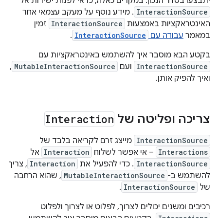
יתבצעו בסדר הנכון. במקרים כאלה, כדאי לפנות ישירות אל
InteractionSource
. מידע נוסף על מעקב עצמאי אחר
האינטראקציות באמצעות
InteractionSource
זמין
במאמר
עבודה עם
InteractionSource
.
בקטע הבא מוסבר איך להשתמש באינטראקציות עם
InteractionSource
ועם
MutableInteractionSource
,
ואיך להפיק אותן.
צריכה ופליטה של
Interaction
InteractionSource
מייצג זרם לקריאה בלבד של
Interactions
– אי אפשר לשלוח
Interaction
אל
InteractionSource
. כדי להפעיל את
Interaction
, צריך
להשתמש ב-
MutableInteractionSource
, שהוא הרחבה
של
InteractionSource
.
רכיבים ומשנים יכולים לצרוך, לפלוט או לצרוך ולפלוט