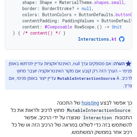
shape
:
Shape
=
MaterialTheme
.
shapes
.
small
,
border
:
BorderStroke? 
=
null
,
colors
:
ButtonColors
=
ButtonDefaults
.
buttonCo
contentPadding
:
PaddingValues
=
ButtonDefaults
content
:
@Composable
RowScope
.()
-
>
Unit
)
{
/* content() */
}
Interactions
.
kt
הערה:
אם מספקים ערך null, האינטראקציות עדיין יתרחשו באופן
פנימי – הערך הזה רק קובע אם מקור האינטראקציה יועבר מחוץ
לרכיב. A
עדיין ייצור באופן פנימי, אם
MutableInteractionSource
צריך.
כך אפשר לבצע
hoisting
של התכונה
MutableInteractionSource
מחוץ לרכיב ולראות את כל
התכונות
Interaction
שנוצרו על ידי הרכיב. אפשר
להשתמש בזה כדי לשלוט במראה של הרכיב הזה או של כל
רכיב אחר בממשק המשתמש.