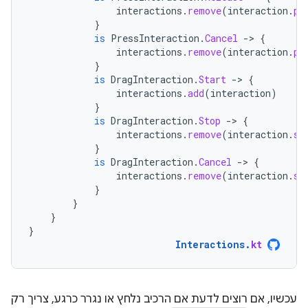
interactions
.
remove
(
interaction
.
pr
}
is
PressInteraction
.
Cancel
-
>
{
interactions
.
remove
(
interaction
.
pr
}
is
DragInteraction
.
Start
-
>
{
interactions
.
add
(
interaction
)
}
is
DragInteraction
.
Stop
-
>
{
interactions
.
remove
(
interaction
.
st
}
is
DragInteraction
.
Cancel
-
>
{
interactions
.
remove
(
interaction
.
st
}
}
}
}
Interactions
.
kt
עכשיו, אם רוצים לדעת אם הרכיב נלחץ או נגרר כרגע, צריך רק