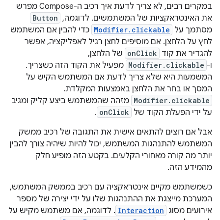
במקרים רבים, לא צריך לדעת איך רכיב ה-Compose מפרש
את האינטראקציות של המשתמשים. לדוגמה,
Button
מסתמך על
Modifier.clickable
כדי להבין אם המשתמש
לחץ על הלחצן. אם מוסיפים לחצן רגיל לאפליקציה, אפשר
להגדיר את קוד
onClick
של הלחצן,
ו-
Modifier.clickable
מפעיל את הקוד הזה כשצריך.
המשמעות היא שלא צריך לדעת אם המשתמש הקיש על
המסך או בחר את הלחצן באמצעות המקלדת.
Modifier.clickable
מזהה שהמשתמש ביצע קליק ומגיב
על ידי הפעלת הקוד של
onClick
.
אבל אם רוצים להתאים אישית את התגובה של רכיב ממשק
המשתמש להתנהגות המשתמש, יכול להיות שיהיה צורך להבין
יותר מה קורה מאחורי הקלעים. בקטע הזה מופיע חלק
מהמידע הזה.
כשמשתמש מקיים אינטראקציה עם רכיב בממשק המשתמש,
המערכת מייצגת את ההתנהגות שלו על ידי יצירה של מספר
אירועים מסוג
Interaction
. לדוגמה, אם משתמש מקיש על