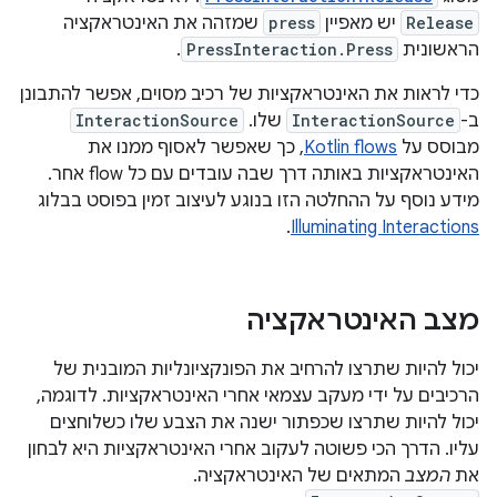
Release
יש מאפיין
press
שמזהה את האינטראקציה
הראשונית
PressInteraction.Press
.
כדי לראות את האינטראקציות של רכיב מסוים, אפשר להתבונן
ב-
InteractionSource
שלו. ‫
InteractionSource
מבוסס על
Kotlin flows
, כך שאפשר לאסוף ממנו את
האינטראקציות באותה דרך שבה עובדים עם כל flow אחר.
מידע נוסף על ההחלטה הזו בנוגע לעיצוב זמין בפוסט בבלוג
.
Illuminating Interactions
מצב האינטראקציה
יכול להיות שתרצו להרחיב את הפונקציונליות המובנית של
הרכיבים על ידי מעקב עצמאי אחרי האינטראקציות. לדוגמה,
יכול להיות שתרצו שכפתור ישנה את הצבע שלו כשלוחצים
עליו. הדרך הכי פשוטה לעקוב אחרי האינטראקציות היא לבחון
את
המצב
המתאים של האינטראקציה.