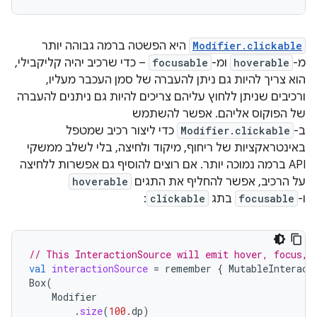
Modifier.clickable
היא הפשטה ברמה גבוהה יותר
מ-
hoverable
ומ-
focusable
– כדי שרכיב יהיה קליקבילי,
הוא צריך להיות גם ניתן להעברה של סמן העכבר מעליו,
ורכיבים שניתן ללחוץ עליהם צריכים להיות גם ניתנים להעברה
של הפוקוס אליהם. אפשר להשתמש
ב-
Modifier.clickable
כדי ליצור רכיב שמטפל
באינטראקציות של ריחוף, מיקוד ולחיצה, בלי לשלב ממשקי
API ברמה נמוכה יותר. אם רוצים להוסיף גם אפשרות ללחיצה
על הרכיב, אפשר להחליף את התגים
hoverable
ו-
focusable
בתג
clickable
:
// This InteractionSource will emit hover, focus, 
val
interactionSource
=
remember
{
MutableInteract
Box
(
Modifier
.
size
(
100.
dp
)