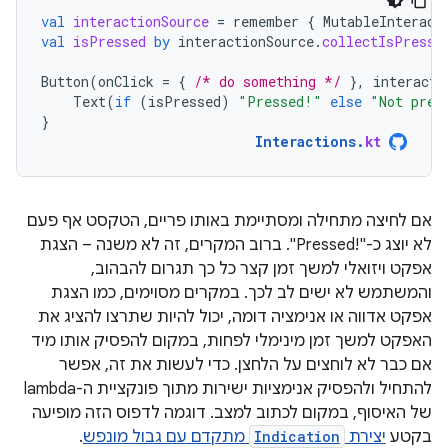
val
interactionSource
=
remember
{
MutableInteract
val
isPressed
by
interactionSource
.
collectIsPresse
Button
(
onClick
=
{
/* do something */
},
interacti
Text
(
if
(
isPressed
)
"Pressed!"
else
"Not pres
}
Interactions
.
kt
אם לחיצה מתחילה ומסתיימת באותו פריים, הטקסט אף פעם
לא יוצג כ-"Pressed!‎". ברוב המקרים, זה לא משנה – הצגת
אפקט ויזואלי למשך זמן קצר כל כך תגרום להבהוב,
והמשתמש לא ישים לב לכך. במקרים מסוימים, כמו הצגת
אפקט אדווה או אנימציה דומה, יכול להיות שתרצו להציג את
האפקט למשך זמן מינימלי לפחות, במקום להפסיק אותו מיד
אם כבר לא לוחצים על הלחצן. כדי לעשות את זה, אפשר
להתחיל ולהפסיק אנימציות ישירות מתוך פונקציית ה-lambda
של האיסוף, במקום לכתוב למצב. דוגמה לדפוס הזה מופיעה
בקטע
יצירת
Indication
מתקדם עם גבול מונפש
.