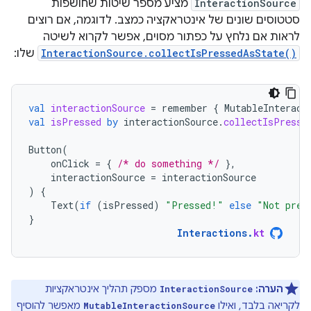
InteractionSource
מציע מספר שיטות שחושפות
סטטוסים שונים של אינטראקציה כמצב. לדוגמה, אם רוצים
לראות אם נלחץ על כפתור מסוים, אפשר לקרוא לשיטה
InteractionSource.collectIsPressedAsState()
שלו:
val
interactionSource
=
remember
{
MutableInteract
val
isPressed
by
interactionSource
.
collectIsPresse
Button
(
onClick
=
{
/* do something */
},
interactionSource
=
interactionSource
)
{
Text
(
if
(
isPressed
)
"Pressed!"
else
"Not pres
}
Interactions
.
kt
הערה:
מספק תהליך אינטראקציות
InteractionSource
לקריאה בלבד, ואילו
מאפשר להוסיף
MutableInteractionSource