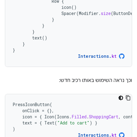
Row
{
icon
()
Spacer
(
Modifier
.
size
(
ButtonDef
}
}
}
text
()
}
}
Interactions
.
kt
וכך נראה השימוש באותו רכיב חדש:
PressIconButton
(
onClick
=
{},
icon
=
{
Icon
(
Icons
.
Filled
.
ShoppingCart
,
conte
text
=
{
Text
(
"Add to cart"
)
}
)
Interactions
.
kt