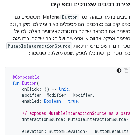
יצירת רכיבים שצורכים ומפיקים
רכיבים ברמה גבוהה, כמו
Button
Material, משמשים גם
כמפיקים וגם כצרכנים. הם מטפלים באירועי קלט ומיקוד, וגם
משנים את המראה שלהם בתגובה לאירועים האלה, למשל
מציגים אפקט אדווה או אנימציה של הגובה שלהם. כתוצאה
מכך, הם חושפים ישירות את
MutableInteractionSource
כפרמטר, כך שתוכלו לספק מופע משלכם שנשמר:
@Composable
fun
Button
(
onClick
:
()
-
>
Unit
,
modifier
:
Modifier
=
Modifier
,
enabled
:
Boolean
=
true
,
// exposes MutableInteractionSource as a param
interactionSource
:
MutableInteractionSource? 
=
elevation
:
ButtonElevation? 
=
ButtonDefaults
.
e