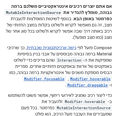
אם אתם יוצרים רכיבים אינטראקטיביים משלכם ברמה
גבוהה, מומלץ להגדיר את
MutableInteractionSource
כפרמטר באופן הבא
. בנוסף לשיטות המומלצות להעברת
מצב, זה גם מאפשר לקרוא ולשלוט בקלות במצב החזותי של
רכיב באותה דרך שבה אפשר לקרוא ולשלוט בכל סוג אחר של
מצב (כמו מצב מופעל).
‫Compose פועל לפי
גישה ארכיטקטונית שכבתית
, כך שרכיבי
Material ברמה גבוהה מבוססים על אבני בניין בסיסיות
שמפיקות את ה-
Interaction
שהם צריכים כדי לשלוט
באפקטים של אדוות ובאפקטים חזותיים אחרים. ספריית
הבסיס מספקת משנים של אינטראקציות ברמה גבוהה, כמו
Modifier.hoverable
, ‏
Modifier.focusable
ו-
Modifier.draggable
.
כדי ליצור רכיב שמגיב לאירועי ריחוף, אפשר פשוט להשתמש
ב-‎
Modifier.hoverable
ולהעביר את
MutableInteractionSource
כפרמטר. בכל פעם
שמעבירים את העכבר מעל הרכיב, הוא פולט