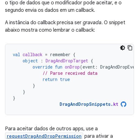
o tipo de dados que o modificador pode aceitar, e o
segundo envia os dados em um callback.
A instância do callback precisa ser
gravada
. O snippet
abaixo mostra como lembrar o callback:
val
callback
=
remember
{
object
:
DragAndDropTarget
{
override
fun
onDrop
(
event
:
DragAndDropEven
// Parse received data
return
true
}
}
}
DragAndDropSnippets
.
kt
Para aceitar dados de outros apps, use a
requestDragAndDropPermission
para ativar a