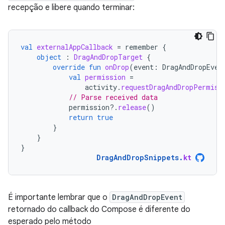
recepção e libere quando terminar:
val
externalAppCallback
=
remember
{
object
:
DragAndDropTarget
{
override
fun
onDrop
(
event
:
DragAndDropEven
val
permission
=
activity
.
requestDragAndDropPermiss
// Parse received data
permission
?.
release
()
return
true
}
}
}
DragAndDropSnippets
.
kt
É importante lembrar que o
DragAndDropEvent
retornado do callback do Compose é diferente do
esperado pelo método