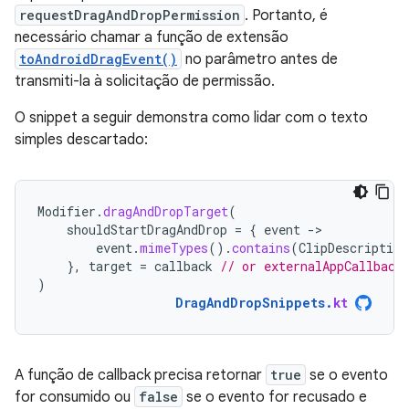
requestDragAndDropPermission
. Portanto, é
necessário chamar a função de extensão
toAndroidDragEvent()
no parâmetro antes de
transmiti-la à solicitação de permissão.
O snippet a seguir demonstra como lidar com o texto
simples descartado:
Modifier
.
dragAndDropTarget
(
shouldStartDragAndDrop
=
{
event
-
event
.
mimeTypes
().
contains
(
ClipDescription
},
target
=
callback
// or externalAppCallback
)
DragAndDropSnippets
.
kt
A função de callback precisa retornar
true
se o evento
for consumido ou
false
se o evento for recusado e