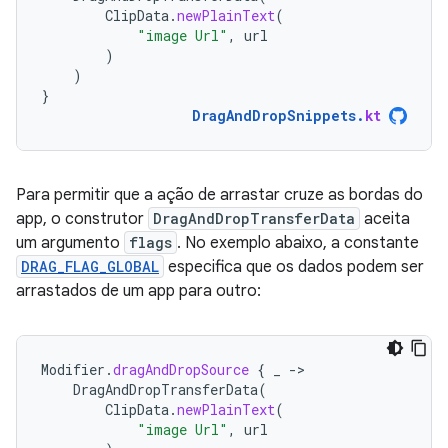
ClipData
.
newPlainText
(
"image Url"
,
url
)
)
}
DragAndDropSnippets
.
kt
Para permitir que a ação de arrastar cruze as bordas do
app, o construtor
DragAndDropTransferData
aceita
um argumento
flags
. No exemplo abaixo, a constante
DRAG_FLAG_GLOBAL
especifica que os dados podem ser
arrastados de um app para outro:
Modifier
.
dragAndDropSource
{
_
-
DragAndDropTransferData
(
ClipData
.
newPlainText
(
"image Url"
,
url