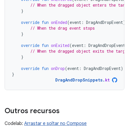
// When the dragged object enters the targ
}
override
fun
onEnded
(
event
:
DragAndDropEvent
)
// When the drag event stops
}
override
fun
onExited
(
event
:
DragAndDropEvent
)
// When the dragged object exits the targe
}
override
fun
onDrop
(
event
:
DragAndDropEvent
):
}
DragAndDropSnippets
.
kt
Outros recursos
Codelab:
Arrastar e soltar no Compose